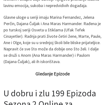
lavinu emocija, sukoba i nepredvidivih događaja.
Glavne uloge u seriji imaju Marina Fernandez, Jelena
Perčin, Dajana Čuljak i Ana Maras Harmander. Rađena je
po turskoj seriji Osveta u štiklama (Ufak Tefek
Cinayetler). Radnja prati živote četiri žene, Marte, Paule,
Ane i Olge, koje su u srednjoj školi bile bliske prijateljice.
Napravit će sve što može da dobije ono što želi. I dalje
se druži s Anom (Ana Maras Harmander) i Paulom
(Dajana Čuljak), ali ih iskorištava.
Gledanje Epizode
U dobru i zlu 199 Epizoda
Sezona 2 Online za