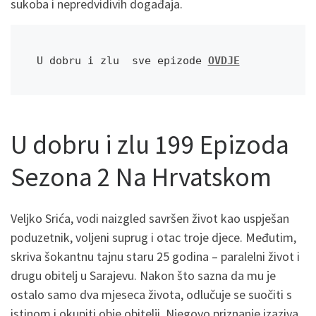
sukoba i nepredvidivih događaja.
U dobru i zlu  sve epizode 
OVDJE
U dobru i zlu 199 Epizoda
Sezona 2 Na Hrvatskom
Veljko Srića, vodi naizgled savršen život kao uspješan
poduzetnik, voljeni suprug i otac troje djece. Međutim,
skriva šokantnu tajnu staru 25 godina – paralelni život i
drugu obitelj u Sarajevu. Nakon što sazna da mu je
ostalo samo dva mjeseca života, odlučuje se suočiti s
istinom i okupiti obje obitelji. Njegovo priznanje izaziva