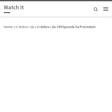
Watch It
Skip to content
Search
Me
Home
»
U dobru i zlu
»
U dobru i zlu 199 Epizoda Sa Prevodom