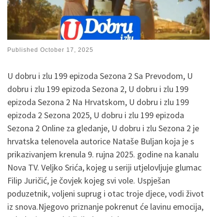
Published
October 17, 2025
U dobru i zlu 199 epizoda Sezona 2 Sa Prevodom, U
dobru i zlu 199 epizoda Sezona 2, U dobru i zlu 199
epizoda Sezona 2 Na Hrvatskom, U dobru i zlu 199
epizoda 2 Sezona 2025, U dobru i zlu 199 epizoda
Sezona 2 Online za gledanje, U dobru i zlu Sezona 2 je
hrvatska telenovela autorice Nataše Buljan koja je s
prikazivanjem krenula 9. rujna 2025. godine na kanalu
Nova TV. Veljko Srića, kojeg u seriji utjelovljuje glumac
Filip Juričić, je čovjek kojeg svi vole. Uspješan
poduzetnik, voljeni suprug i otac troje djece, vodi život
iz snova.Njegovo priznanje pokrenut će lavinu emocija,