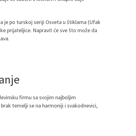
 je po turskoj seriji Osveta u štiklama (Ufak
iske prijateljice. Napravit će sve što može da
tava.
danje
ađevinsku firmu sa svojim najboljim
rak temelji se na harmoniji i svakodnevici,