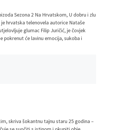
epizoda Sezona 2 Na Hrvatskom, U dobru i zlu
 je hrvatska telenovela autorice Nataše
tjelovljuje glumac Filip Juričić, je čovjek
je pokrenut će lavinu emocija, sukoba i
tim, skriva šokantnu tajnu staru 25 godina –
uje se suočiti s istinom i okupiti obje