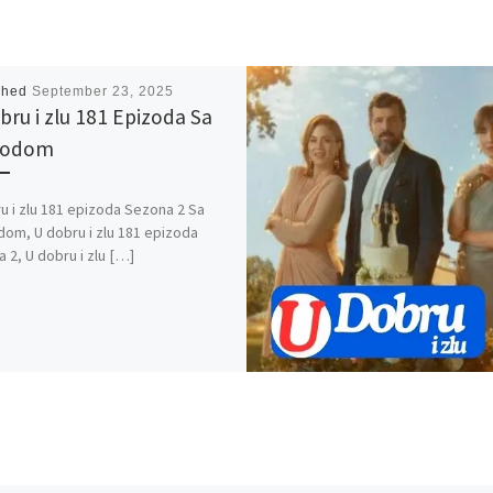
shed
September 23, 2025
bru i zlu 181 Epizoda Sa
vodom
u i zlu 181 epizoda Sezona 2 Sa
om, U dobru i zlu 181 epizoda
 2, U dobru i zlu […]