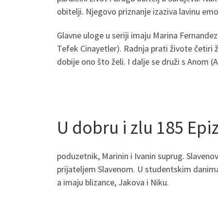
obitelji. Njegovo priznanje izaziva lavinu em
Glavne uloge u seriji imaju Marina Fernandez
Tefek Cinayetler). Radnja prati živote četiri 
dobije ono što želi. I dalje se druži s Anom 
U dobru i zlu 185 Ep
poduzetnik, Marinin i Ivanin suprug. Slavenov
prijateljem Slavenom. U studentskim danima 
a imaju blizance, Jakova i Niku.