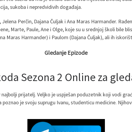
ocija, sukoba i nepredvidivih događaja.
, Jelena Perčin, Dajana Čuljak i Ana Maras Harmander. Rađena
žene, Marte, Paule, Ane i Olge, koje su u srednjoj školi bile bl
(Ana Maras Harmander) i Paulom (Dajana Čuljak), ali ih iskoriš
Gledanje Epizode
izoda Sezona 2 Online za gle
 najbolji prijatelj. Veljko je uspješan poduzetnik koji vodi gr
poznao je svoju suprugu Ivanu, studenticu medicine. Njihov b