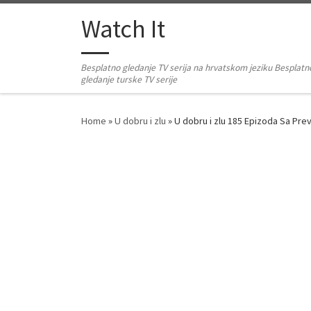
Skip to content
Watch It
Besplatno gledanje TV serija na hrvatskom jeziku Besplatn
gledanje turske TV serije
Home
»
U dobru i zlu
»
U dobru i zlu 185 Epizoda Sa Pr