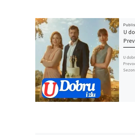
Publi
U do
Pre
U dobr
Prevod
Sezona