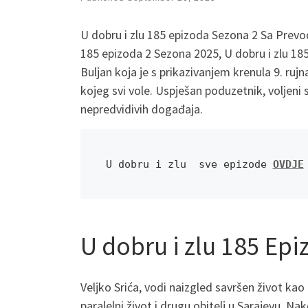
U dobru i zlu 185 epizoda Sezona 2 Sa Prevo
185 epizoda 2 Sezona 2025, U dobru i zlu 185
Buljan koja je s prikazivanjem krenula 9. rujna
kojeg svi vole. Uspješan poduzetnik, voljeni 
nepredvidivih događaja.
U dobru i zlu  sve epizode 
OVDJE
U dobru i zlu 185 Ep
Veljko Srića, vodi naizgled savršen život kao
paralelni život i drugu obitelj u Sarajevu. N