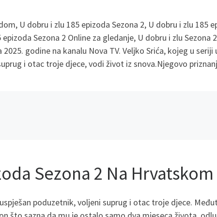
dom, U dobru i zlu 185 epizoda Sezona 2, U dobru i zlu 185 
 epizoda Sezona 2 Online za gledanje, U dobru i zlu Sezona 2
 2025. godine na kanalu Nova TV. Veljko Srića, kojeg u seriji u
suprug i otac troje djece, vodi život iz snova.Njegovo priznan
izoda Sezona 2 Na Hrvatskom
 uspješan poduzetnik, voljeni suprug i otac troje djece. Među
akon što sazna da mu je ostalo samo dva mjeseca života, odluč