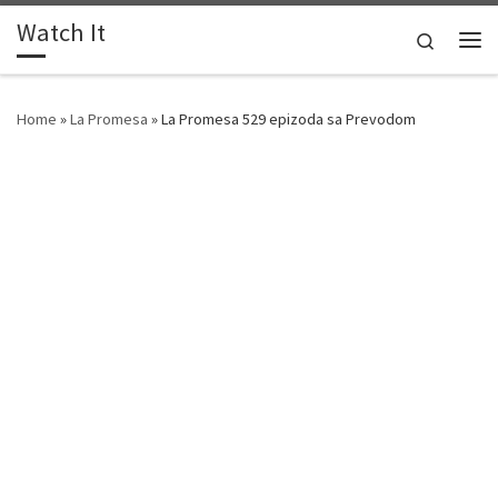
Watch It
Skip to content
Search
Me
Home
»
La Promesa
»
La Promesa 529 epizoda sa Prevodom