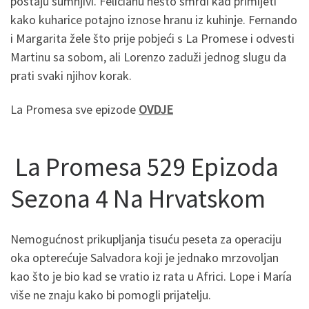
postaju sumnjivi. Felicianu nešto smrdi kad primijeti
kako kuharice potajno iznose hranu iz kuhinje. Fernando
i Margarita žele što prije pobjeći s La Promese i odvesti
Martinu sa sobom, ali Lorenzo zaduži jednog slugu da
prati svaki njihov korak.
La Promesa sve epizode
OVDJE
La Promesa 529 Epizoda
Sezona 4 Na Hrvatskom
Nemogućnost prikupljanja tisuću peseta za operaciju
oka opterećuje Salvadora koji je jednako mrzovoljan
kao što je bio kad se vratio iz rata u Africi. Lope i María
više ne znaju kako bi pomogli prijatelju.