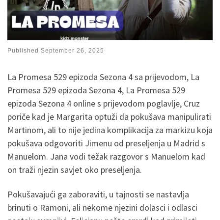
Published
September 26, 2025
La Promesa 529 epizoda Sezona 4 sa prijevodom, La
Promesa 529 epizoda Sezona 4, La Promesa 529
epizoda Sezona 4 online s prijevodom poglavlje, Cruz
poriče kad je Margarita optuži da pokušava manipulirati
Martinom, ali to nije jedina komplikacija za markizu koja
pokušava odgovoriti Jimenu od preseljenja u Madrid s
Manuelom. Jana vodi težak razgovor s Manuelom kad
on traži njezin savjet oko preseljenja.
Pokušavajući ga zaboraviti, u tajnosti se nastavlja
brinuti o Ramoni, ali nekome njezini dolasci i odlasci