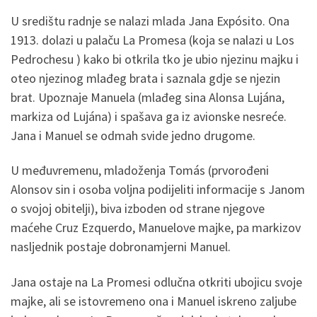
U središtu radnje se nalazi mlada Jana Expósito. Ona
1913. dolazi u palaču La Promesa (koja se nalazi u Los
Pedrochesu ) kako bi otkrila tko je ubio njezinu majku i
oteo njezinog mlađeg brata i saznala gdje se njezin
brat. Upoznaje Manuela (mlađeg sina Alonsa Lujána,
markiza od Lujána) i spašava ga iz avionske nesreće.
Jana i Manuel se odmah svide jedno drugome.
U međuvremenu, mladoženja Tomás (prvorođeni
Alonsov sin i osoba voljna podijeliti informacije s Janom
o svojoj obitelji), biva izboden od strane njegove
maćehe Cruz Ezquerdo, Manuelove majke, pa markizov
nasljednik postaje dobronamjerni Manuel.
Jana ostaje na La Promesi odlučna otkriti ubojicu svoje
majke, ali se istovremeno ona i Manuel iskreno zaljube