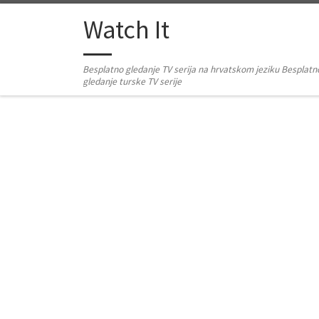
Skip to content
Watch It
Besplatno gledanje TV serija na hrvatskom jeziku Besplatn
gledanje turske TV serije