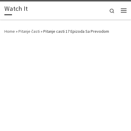
Watch It
Skip to content
Search
Me
Home
»
Pitanje časti
»
Pitanje casti 17 Epizoda Sa Prevodom