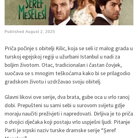
Published
August 2, 2025
Priča počinje s obitelji Kilic, koja se seli iz malog grada u
turskoj egejskoj regiji u užurbani Istanbul u nadi za
boljim životom. Otac, tradicionalan i častan čovjek,
suočava se s mnogim teškoćama kako bi se prilagodio
gradskom životu i uzdržavao svoju obitelj.
Glavni likovi ove serije, dva brata, gube oca u vrlo ranoj
dobi. Prepušteni su sami sebi u surovom svijetu gdje
moraju naučiti preživjeti i napredovati. Dirljiva je to priča
o dvojici dječaka koji postaju vrlo uspješni ljudi. Pitanje
Parti je srpski naziv turske dramske serije “Şeref