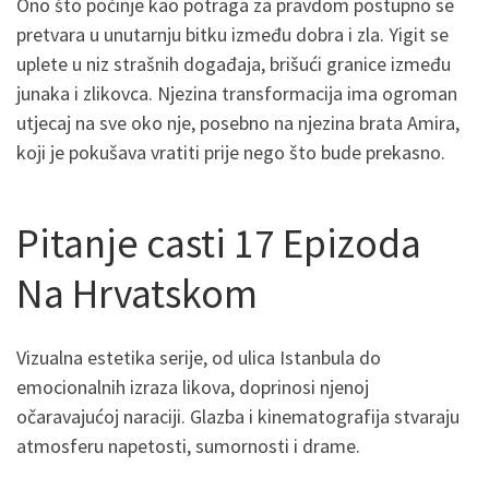
Ono što počinje kao potraga za pravdom postupno se
pretvara u unutarnju bitku između dobra i zla. Yigit se
uplete u niz strašnih događaja, brišući granice između
junaka i zlikovca. Njezina transformacija ima ogroman
utjecaj na sve oko nje, posebno na njezina brata Amira,
koji je pokušava vratiti prije nego što bude prekasno.
Pitanje casti 17 Epizoda
Na Hrvatskom
Vizualna estetika serije, od ulica Istanbula do
emocionalnih izraza likova, doprinosi njenoj
očaravajućoj naraciji. Glazba i kinematografija stvaraju
atmosferu napetosti, sumornosti i drame.