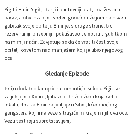
Yigit i Emir. Yigit, stariji i buntovniji brat, ima žestoku
narav, ambiciozan je i vođen gorućom željom da osveti
gubitak svoje obitelji. Emir je, s druge strane, bio
rezerviraniji, prisebniji i pokušavao se nositi s gubitkom
na mirniji način. Zavjetuje se da će vratiti čast svoje
obitelji osvetom nad mafijašem koji je ubio njegovog
oca.
Gledanje Epizode
Priču dodatno komplicira romantični sukob. Yiğit se
zaljubljuje u Kübru, ljubaznu i brižnu ženu koja radi u
lokalu, dok se Emir zaljubljuje u Sibel, kćer moćnog
gangstera koji ima veze s tragičnim krajem njihova oca.
Vezu testiraju suprotstavljeni,