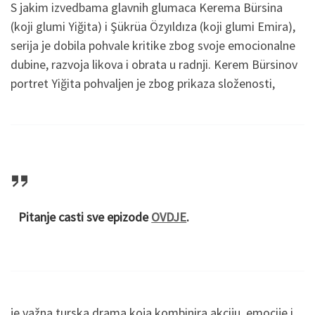
S jakim izvedbama glavnih glumaca Kerema Bürsina
(koji glumi Yiğita) i Şükrüa Özyıldıza (koji glumi Emira),
serija je dobila pohvale kritike zbog svoje emocionalne
dubine, razvoja likova i obrata u radnji. Kerem Bürsinov
portret Yiğita pohvaljen je zbog prikaza složenosti,
Pitanje casti sve epizode
OVDJE
.
je važna turska drama koja kombinira akciju, emocije i