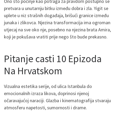
Ono što počinje kao potraga za pravdom postupno se
pretvara u unutarnju bitku između dobra i zla. Yigit se
uplete u niz strašnih događaja, brišući granice između
junaka i zlikovca. Njezina transformacija ima ogroman
utjecaj na sve oko nje, posebno na njezina brata Amira,
koji je pokušava vratiti prije nego što bude prekasno.
Pitanje casti 10 Epizoda
Na Hrvatskom
Vizualna estetika serije, od ulica Istanbula do
emocionalnih izraza likova, doprinosi njenoj
očaravajućoj naraciji. Glazba i kinematografija stvaraju
atmosferu napetosti, sumornosti i drame.