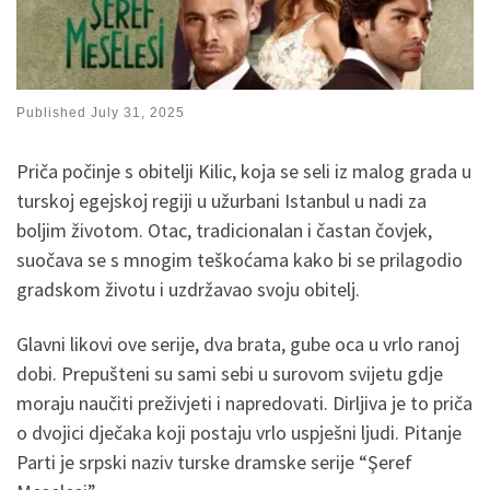
Published
July 31, 2025
Priča počinje s obitelji Kilic, koja se seli iz malog grada u
turskoj egejskoj regiji u užurbani Istanbul u nadi za
boljim životom. Otac, tradicionalan i častan čovjek,
suočava se s mnogim teškoćama kako bi se prilagodio
gradskom životu i uzdržavao svoju obitelj.
Glavni likovi ove serije, dva brata, gube oca u vrlo ranoj
dobi. Prepušteni su sami sebi u surovom svijetu gdje
moraju naučiti preživjeti i napredovati. Dirljiva je to priča
o dvojici dječaka koji postaju vrlo uspješni ljudi. Pitanje
Parti je srpski naziv turske dramske serije “Şeref