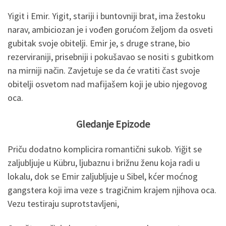
Yigit i Emir. Yigit, stariji i buntovniji brat, ima žestoku
narav, ambiciozan je i vođen gorućom željom da osveti
gubitak svoje obitelji. Emir je, s druge strane, bio
rezerviraniji, prisebniji i pokušavao se nositi s gubitkom
na mirniji način. Zavjetuje se da će vratiti čast svoje
obitelji osvetom nad mafijašem koji je ubio njegovog
oca.
Gledanje Epizode
Priču dodatno komplicira romantični sukob. Yiğit se
zaljubljuje u Kübru, ljubaznu i brižnu ženu koja radi u
lokalu, dok se Emir zaljubljuje u Sibel, kćer moćnog
gangstera koji ima veze s tragičnim krajem njihova oca.
Vezu testiraju suprotstavljeni,