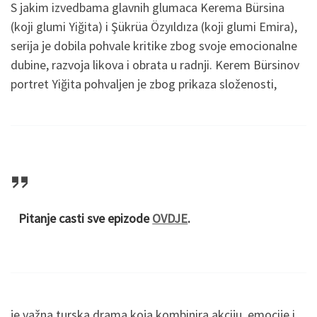
S jakim izvedbama glavnih glumaca Kerema Bürsina
(koji glumi Yiğita) i Şükrüa Özyıldıza (koji glumi Emira),
serija je dobila pohvale kritike zbog svoje emocionalne
dubine, razvoja likova i obrata u radnji. Kerem Bürsinov
portret Yiğita pohvaljen je zbog prikaza složenosti,
Pitanje casti sve epizode
OVDJE
.
je važna turska drama koja kombinira akciju, emocije i