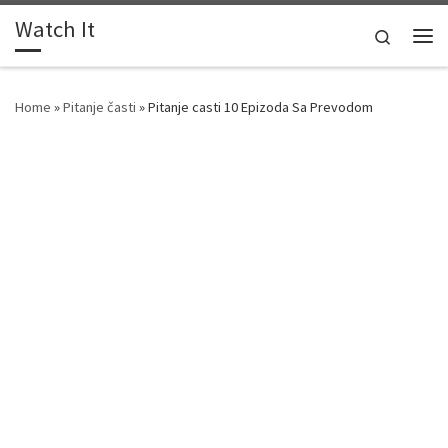
Watch It
Skip to content
Search
Me
Home
»
Pitanje časti
»
Pitanje casti 10 Epizoda Sa Prevodom