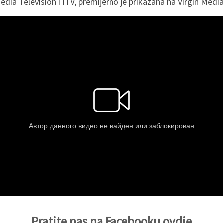
Media Television i ITV, premijerno je prikazana na Virgin Media
Pratite nas na Facebooku ovdje