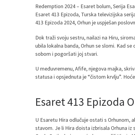
Redemption 2024 – Esaret bolum, Serija Esar
Esaret 413 Epizoda, Turska televizijska ser
413 Epizoda 2024, Orhun je uspješan poslovni
Dok traži svoju sestru, nailazi na Hiru, siro
ubila lokalna banda, Orhun se slomi. Kad se o
sobom i pogoršati joj stvari.
U međuvremenu, Afife, njegova majka, skriva
statusa i opsjednuta je “čistom krvlju”. Hoće 
Esaret 413 Epizoda O
U Esaretu Hira odlučuje ostati s Orhunom, a
stavom. Je li Hira doista izbrisala Orhuna iz 