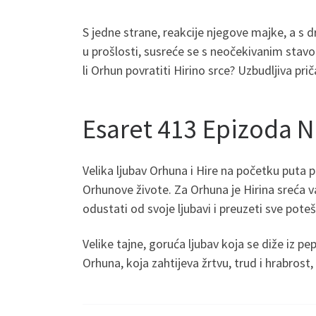
S jedne strane, reakcije njegove majke, a s dr
u prošlosti, susreće se s neočekivanim stav
li Orhun povratiti Hirino srce? Uzbudljiva pr
Esaret 413 Epizoda 
Velika ljubav Orhuna i Hire na početku puta p
Orhunove živote. Za Orhuna je Hirina sreća va
odustati od svoje ljubavi i preuzeti sve pote
Velike tajne, goruća ljubav koja se diže iz pe
Orhuna, koja zahtijeva žrtvu, trud i hrabrost,