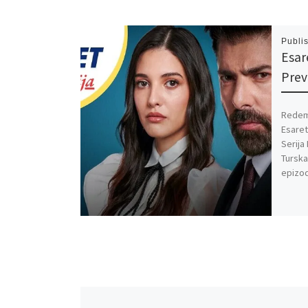
Publi
Esar
Pre
Redemp
Esaret
Serija
Turska
epizo