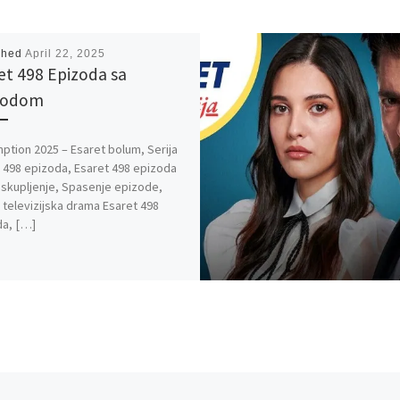
shed
April 22, 2025
et 498 Epizoda sa
vodom
tion 2025 – Esaret bolum, Serija
 498 epizoda, Esaret 498 epizoda
 Iskupljenje, Spasenje epizode,
 televizijska drama Esaret 498
da, […]