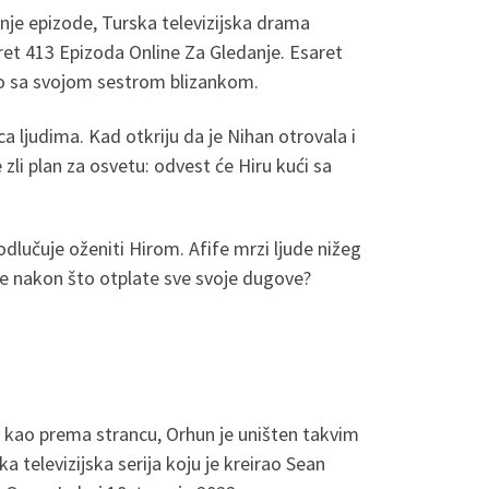
nje epizode, Turska televizijska drama
ret 413 Epizoda Online Za Gledanje. Esaret
dno sa svojom sestrom blizankom.
a ljudima. Kad otkriju da je Nihan otrovala i
zli plan za osvetu: odvest će Hiru kući sa
lučuje oženiti Hirom. Afife mrzi ljude nižeg
enje nakon što otplate sve svoje dugove?
a kao prema strancu, Orhun je uništen takvim
a televizijska serija koju je kreirao Sean