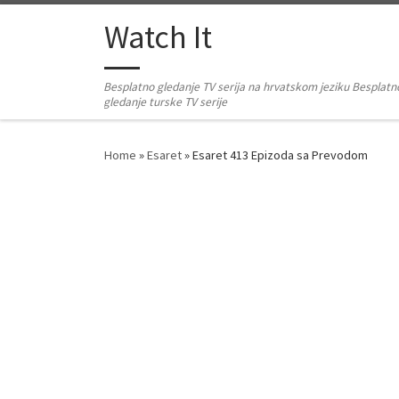
Skip to content
Watch It
Besplatno gledanje TV serija na hrvatskom jeziku Besplatn
gledanje turske TV serije
Home
»
Esaret
»
Esaret 413 Epizoda sa Prevodom