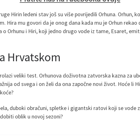
uge Hirin ledeni stav još su više povrijedili Orhuna. Orhun, ko
om. Hira mu govori da je onog dana kada mu je Orhun rekao d
iča o Orhunu i Hiri, koji jedno drugo vode iz tame, Esaret, em
Na Hrvatskom
rolazi veliki test. Orhunova doživotna zatvorska kazna za ubo
žnija od svega i on želi da ona započne novi život. Hoće li Hir
škoće?
pela, duboki obračuni, spletke i gigantski ratovi koji se vode z
 dobiti oblik u novoj sezoni?