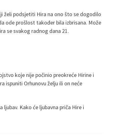
ji želi podsjetiti Hira na ono što se dogodilo
a ode prošlost također bila izbrisana. Može
itira se svakog radnog dana 21.
jstvo koje nije počinio preokreće Hirine i
a ispuniti Orhunovu želju ili on neće
a ljubav. Kako će ljubavna priča Hire i