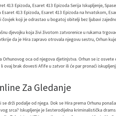
et 413 Epizoda, Esaret 413 Epizoda Serija Iskupljenje, Spase
ija Esaret 413 Epizoda, Esaret 413 Epizoda na hrvatskom, Esa
 čovjek koji je odrastao u bogatoj obitelji bez ljubavi zaje
mašnu djevojku koja živi životom zatvorenice u rukama trgovac
tkrije da je Hira zapravo otrovala njegovu sestru, Orhun kuje 
 Orhunovog oca od njegova djetinjstva. Orhun se iz osvete od
li ovaj brak dovesti Afife u zatvor ili će par pronaći iskuplj
nline Za Gledanje
li se drži podalje od njega. Dok se Hira prema Orhunu ponaš
svog srca? Iskupljenje je šesterodijelna kriminalistička dramsk