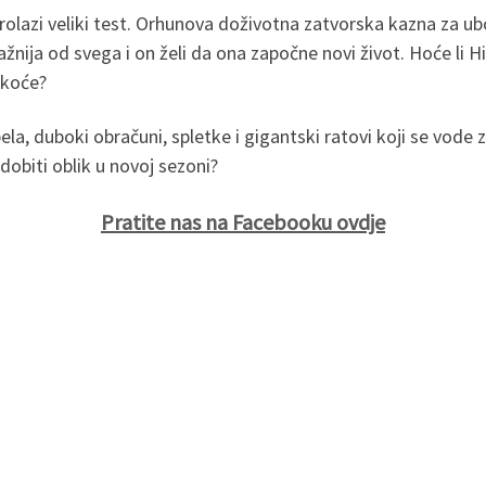
rolazi veliki test. Orhunova doživotna zatvorska kazna za ubo
žnija od svega i on želi da ona započne novi život. Hoće li Hir
škoće?
pela, duboki obračuni, spletke i gigantski ratovi koji se vode z
 dobiti oblik u novoj sezoni?
Pratite nas na Facebooku ovdje