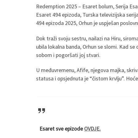
Redemption 2025 – Esaret bolum, Serija Esar
Esaret 494 epizoda, Turska televizijska seri
494 epizoda 2025, Orhun je uspješan poslovni
Dok traži svoju sestru, nailazi na Hiru, siro
ubila lokalna banda, Orhun se slomi. Kad se o
sobom i pogoršati joj stvari.
U međuvremenu, Afife, njegova majka, skriva
statusa i opsjednuta je “čistom krvlju”. Hoće 
Esaret sve epizode
OVDJE.