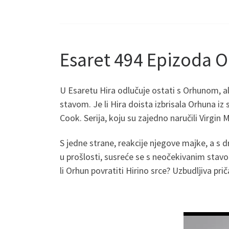
Esaret 494 Epizoda O
U Esaretu Hira odlučuje ostati s Orhunom, a
stavom. Je li Hira doista izbrisala Orhuna iz 
Cook. Serija, koju su zajedno naručili Virgin 
S jedne strane, reakcije njegove majke, a s dr
u prošlosti, susreće se s neočekivanim stav
li Orhun povratiti Hirino srce? Uzbudljiva pr