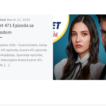
shed
March 12, 2025
et 471 Epizoda sa
vodom
tion 2025 – Esaret bolum, Serija
 471 epizoda, Esaret 471 epizoda
 Iskupljenje, Spasenje epizode,
 televizijska drama Esaret 471
da, […]