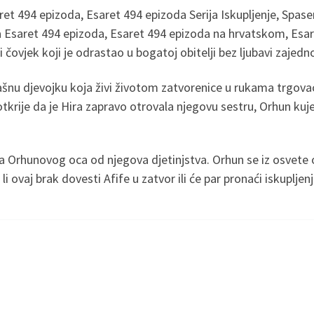
et 494 epizoda, Esaret 494 epizoda Serija Iskupljenje, Spase
ja Esaret 494 epizoda, Esaret 494 epizoda na hrvatskom, Esa
 čovjek koji je odrastao u bogatoj obitelji bez ljubavi zaje
mašnu djevojku koja živi životom zatvorenice u rukama trgovac
tkrije da je Hira zapravo otrovala njegovu sestru, Orhun kuje 
 Orhunovog oca od njegova djetinjstva. Orhun se iz osvete od
li ovaj brak dovesti Afife u zatvor ili će par pronaći iskuplj