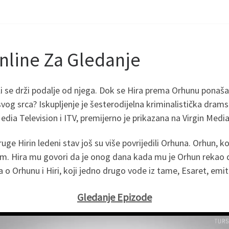
nline Za Gledanje
li se drži podalje od njega. Dok se Hira prema Orhunu ponaš
svog srca? Iskupljenje je šesterodijelna kriminalistička dramsk
Media Television i ITV, premijerno je prikazana na Virgin Media
uge Hirin ledeni stav još su više povrijedili Orhuna. Orhun, ko
om. Hira mu govori da je onog dana kada mu je Orhun rekao d
iča o Orhunu i Hiri, koji jedno drugo vode iz tame, Esaret, em
Gledanje Epizode