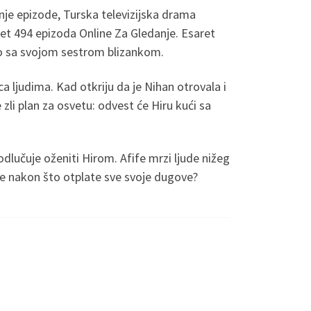
nje epizode, Turska televizijska drama
ret 494 epizoda Online Za Gledanje. Esaret
dno sa svojom sestrom blizankom.
a ljudima. Kad otkriju da je Nihan otrovala i
zli plan za osvetu: odvest će Hiru kući sa
lučuje oženiti Hirom. Afife mrzi ljude nižeg
enje nakon što otplate sve svoje dugove?