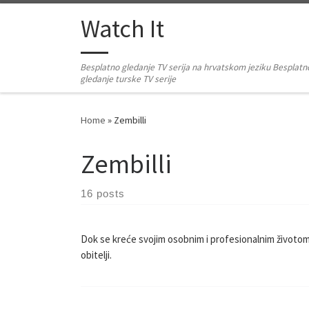
Skip to content
Watch It
Besplatno gledanje TV serija na hrvatskom jeziku Besplatn
gledanje turske TV serije
Home
»
Zembilli
Zembilli
16 posts
Dok se kreće svojim osobnim i profesionalnim životom.
obitelji.