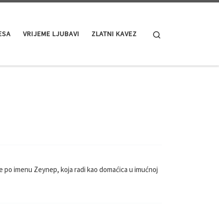
Search
ESA
VRIJEME LJUBAVI
ZLATNI KAVEZ
ene po imenu Zeynep, koja radi kao domaćica u imućnoj