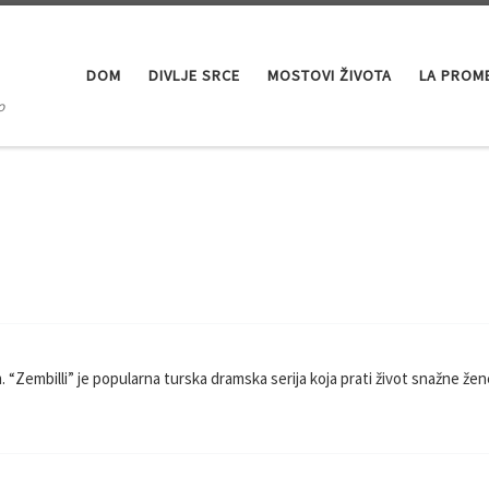
DOM
DIVLJE SRCE
MOSTOVI ŽIVOTA
LA PROM
o
 “Zembilli” je popularna turska dramska serija koja prati život snažne ž