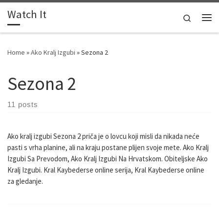
Watch It
Skip to content
Search
Me
Home
»
Ako Kralj Izgubi
»
Sezona 2
Sezona 2
11 posts
Ako kralj izgubi Sezona 2 priča je o lovcu koji misli da nikada neće
pasti s vrha planine, ali na kraju postane plijen svoje mete. Ako Kralj
Izgubi Sa Prevodom, Ako Kralj Izgubi Na Hrvatskom. Obiteljske Ako
Kralj Izgubi. Kral Kaybederse online serija, Kral Kaybederse online
za gledanje.