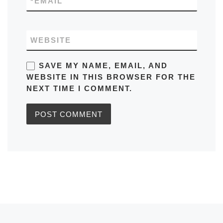
*
EMAIL
WEBSITE
SAVE MY NAME, EMAIL, AND
WEBSITE IN THIS BROWSER FOR THE
NEXT TIME I COMMENT.
Post navigation
Previous post