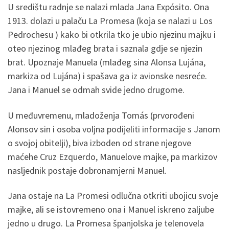
U središtu radnje se nalazi mlada Jana Expósito. Ona
1913. dolazi u palaču La Promesa (koja se nalazi u Los
Pedrochesu ) kako bi otkrila tko je ubio njezinu majku i
oteo njezinog mlađeg brata i saznala gdje se njezin
brat. Upoznaje Manuela (mlađeg sina Alonsa Lujána,
markiza od Lujána) i spašava ga iz avionske nesreće.
Jana i Manuel se odmah svide jedno drugome.
U međuvremenu, mladoženja Tomás (prvorođeni
Alonsov sin i osoba voljna podijeliti informacije s Janom
o svojoj obitelji), biva izboden od strane njegove
maćehe Cruz Ezquerdo, Manuelove majke, pa markizov
nasljednik postaje dobronamjerni Manuel.
Jana ostaje na La Promesi odlučna otkriti ubojicu svoje
majke, ali se istovremeno ona i Manuel iskreno zaljube
jedno u drugo. La Promesa španjolska je telenovela