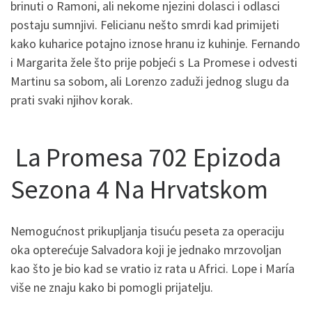
brinuti o Ramoni, ali nekome njezini dolasci i odlasci
postaju sumnjivi. Felicianu nešto smrdi kad primijeti
kako kuharice potajno iznose hranu iz kuhinje. Fernando
i Margarita žele što prije pobjeći s La Promese i odvesti
Martinu sa sobom, ali Lorenzo zaduži jednog slugu da
prati svaki njihov korak.
La Promesa 702 Epizoda
Sezona 4 Na Hrvatskom
Nemogućnost prikupljanja tisuću peseta za operaciju
oka opterećuje Salvadora koji je jednako mrzovoljan
kao što je bio kad se vratio iz rata u Africi. Lope i María
više ne znaju kako bi pomogli prijatelju.