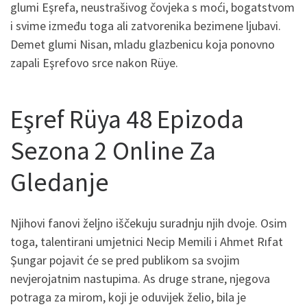
glumi Eşrefa, neustrašivog čovjeka s moći, bogatstvom
i svime između toga ali zatvorenika bezimene ljubavi.
Demet glumi Nisan, mladu glazbenicu koja ponovno
zapali Eşrefovo srce nakon Rüye.
Eşref Rüya 48 Epizoda
Sezona 2 Online Za
Gledanje
Njihovi fanovi željno iščekuju suradnju njih dvoje. Osim
toga, talentirani umjetnici Necip Memili i Ahmet Rıfat
Şungar pojavit će se pred publikom sa svojim
nevjerojatnim nastupima. As druge strane, njegova
potraga za mirom, koji je oduvijek želio, bila je