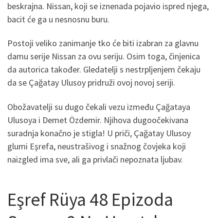
beskrajna. Nissan, koji se iznenada pojavio ispred njega,
bacit će ga u nesnosnu buru.
Postoji veliko zanimanje tko će biti izabran za glavnu
damu serije Nissan za ovu seriju. Osim toga, činjenica
da autorica također. Gledatelji s nestrpljenjem čekaju
da se Çağatay Ulusoy pridruži ovoj novoj seriji.
Obožavatelji su dugo čekali vezu između Çağataya
Ulusoya i Demet Özdemir. Njihova dugoočekivana
suradnja konačno je stigla! U priči, Çağatay Ulusoy
glumi Eşrefa, neustrašivog i snažnog čovjeka koji
naizgled ima sve, ali ga privlači nepoznata ljubav.
Eşref Rüya 48 Epizoda