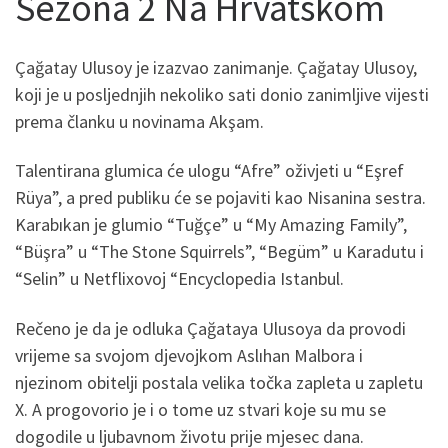
Sezona 2 Na Hrvatskom
Çağatay Ulusoy je izazvao zanimanje. Çağatay Ulusoy,
koji je u posljednjih nekoliko sati donio zanimljive vijesti
prema članku u novinama Akşam.
Talentirana glumica će ulogu “Afre” oživjeti u “Eşref
Rüya”, a pred publiku će se pojaviti kao Nisanina sestra.
Karabıkan je glumio “Tuğçe” u “My Amazing Family”,
“Büşra” u “The Stone Squirrels”, “Begüm” u Karadutu i
“Selin” u Netflixovoj “Encyclopedia Istanbul.
Rečeno je da je odluka Çağataya Ulusoya da provodi
vrijeme sa svojom djevojkom Aslıhan Malbora i
njezinom obitelji postala velika točka zapleta u zapletu
X. A progovorio je i o tome uz stvari koje su mu se
dogodile u ljubavnom životu prije mjesec dana.