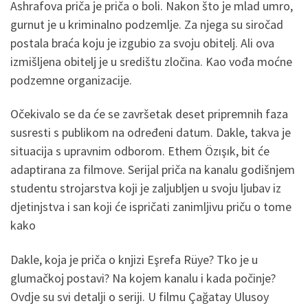
Ashrafova priča je priča o boli. Nakon što je mlad umro,
gurnut je u kriminalno podzemlje. Za njega su siročad
postala braća koju je izgubio za svoju obitelj. Ali ova
izmišljena obitelj je u središtu zločina. Kao vođa moćne
podzemne organizacije.
Očekivalo se da će se završetak deset pripremnih faza
susresti s publikom na određeni datum. Dakle, takva je
situacija s upravnim odborom. Ethem Özışık, bit će
adaptirana za filmove. Serijal priča na kanalu godišnjem
studentu strojarstva koji je zaljubljen u svoju ljubav iz
djetinjstva i san koji će ispričati zanimljivu priču o tome
kako
Dakle, koja je priča o knjizi Eşrefa Rüye? Tko je u
glumačkoj postavi? Na kojem kanalu i kada počinje?
Ovdje su svi detalji o seriji. U filmu Çağatay Ulusoy