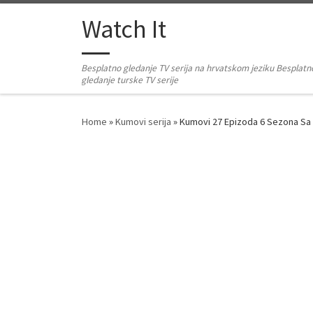
Skip to content
Watch It
Besplatno gledanje TV serija na hrvatskom jeziku Besplatn
gledanje turske TV serije
Home
»
Kumovi serija
»
Kumovi 27 Epizoda 6 Sezona S