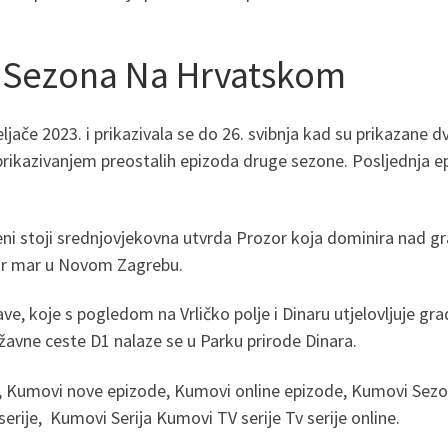
 Sezona Na Hrvatskom
jače 2023. i prikazivala se do 26. svibnja kad su prikazane dvi
 prikazivanjem preostalih epizoda druge sezone. Posljednja e
eni stoji srednjovjekovna utvrda Prozor koja dominira nad gr
 Dar mar u Novom Zagrebu.
ve, koje s pogledom na Vrličko polje i Dinaru utjelovljuje grad
žavne ceste D1 nalaze se u Parku prirode Dinara.
 Kumovi nove epizode, Kumovi online epizode, Kumovi Sezo
ije, Kumovi Serija Kumovi TV serije Tv serije online.