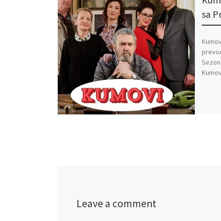
Kumo
sa 
Kumovi
prevo
Sezona
Kumovi
Leave a comment