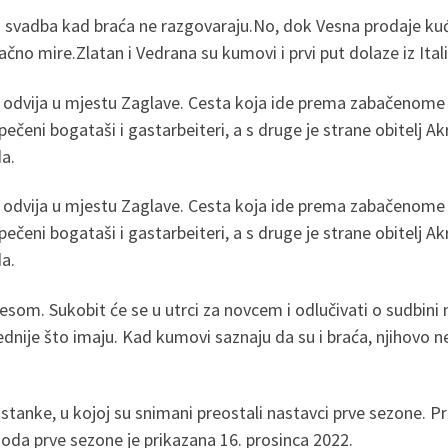
ti svadba kad braća ne razgovaraju.No, dok Vesna prodaje k
no mire.Zlatan i Vedrana su kumovi i prvi put dolaze iz Itali
 se odvija u mjestu Zaglave. Cesta koja ide prema zabačenome 
ečeni bogataši i gastarbeiteri, a s druge je strane obitelj Akr
da.
 se odvija u mjestu Zaglave. Cesta koja ide prema zabačenome 
ečeni bogataši i gastarbeiteri, a s druge je strane obitelj Akr
da.
esom. Sukobit će se u utrci za novcem i odlučivati o sudbini m
jednije što imaju. Kad kumovi saznaju da su i braća, njihovo ne
 stanke, u kojoj su snimani preostali nastavci prve sezone. P
zoda prve sezone je prikazana 16. prosinca 2022.