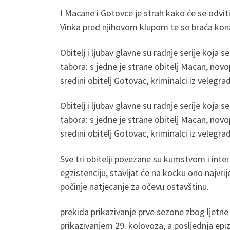
I Macane i Gotovce je strah kako će se odvi
Vinka pred njihovom klupom te se braća konač
Obitelj i ljubav glavne su radnje serije koja
tabora: s jedne je strane obitelj Macan, novop
sredini obitelj Gotovac, kriminalci iz velegra
Obitelj i ljubav glavne su radnje serije koja
tabora: s jedne je strane obitelj Macan, novop
sredini obitelj Gotovac, kriminalci iz velegra
Sve tri obitelji povezane su kumstvom i inter
egzistenciju, stavljat će na kocku ono najvri
počinje natjecanje za očevu ostavštinu.
prekida prikazivanje prve sezone zbog ljetne
prikazivanjem 29. kolovoza, a posljednja epi