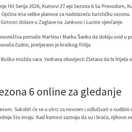
nje Hit Serija 2026, Kumovi 27 epi Sezona 6 Sa Prevodom, 
 a Općina ima velike planove za nadolazeću turističku sezonu
. Gotovci dolaze u Zaglave na Jankovo i Lucino vjenčanje.
novništva pomaže Martinu i Marku Šanku da dobiju uvid u popis
onaša čudno, pretjerano je kratkog fitilja.
Boško možda vara. Vedrana obavijesti Zlatana da bi htjela o
zona 6 online za gledanje
esom. Sukobit će se u utrci za novcem i odlučivati o sudbini m
jednije što imaju. Kad kumovi saznaju da su i braća, njihovo ne