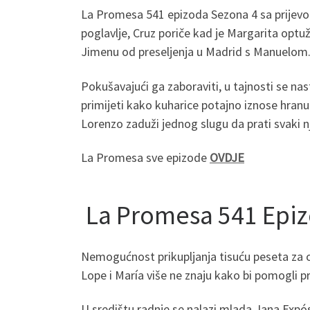
La Promesa 541 epizoda Sezona 4 sa prijev
poglavlje, Cruz poriče kad je Margarita optu
Jimenu od preseljenja u Madrid s Manuelom. 
Pokušavajući ga zaboraviti, u tajnosti se nas
primijeti kako kuharice potajno iznose hranu 
Lorenzo zaduži jednog slugu da prati svaki n
La Promesa sve epizode
OVDJE
La Promesa 541 Epiz
Nemogućnost prikupljanja tisuću peseta za ope
Lope i María više ne znaju kako bi pomogli pri
U središtu radnje se nalazi mlada Jana Expós