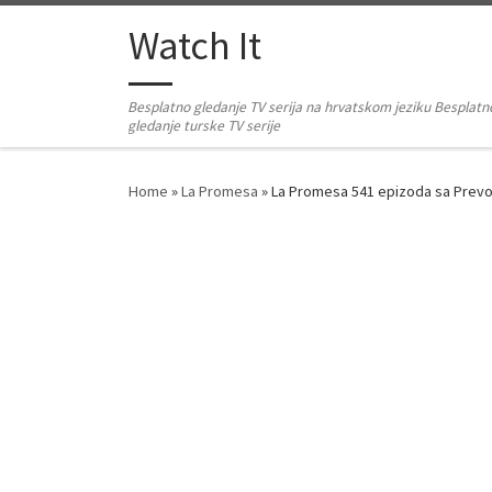
Skip to content
Watch It
Besplatno gledanje TV serija na hrvatskom jeziku Besplatn
gledanje turske TV serije
Home
»
La Promesa
»
La Promesa 541 epizoda sa Pre