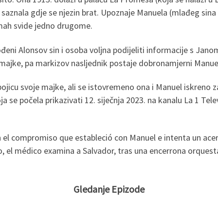
 saznala gdje se njezin brat. Upoznaje Manuela (mlađeg sina
dmah svide jedno drugome.
 Alonsov sin i osoba voljna podijeliti informacije s Janom o
ajke, pa markizov nasljednik postaje dobronamjerni Manue
bojicu svoje majke, ali se istovremeno ona i Manuel iskreno 
a se počela prikazivati 12. siječnja 2023. na kanalu La 1 Tel
 el compromiso que estableció con Manuel e intenta un acerc
, el médico examina a Salvador, tras una encerrona orquest
Gledanje Epizode