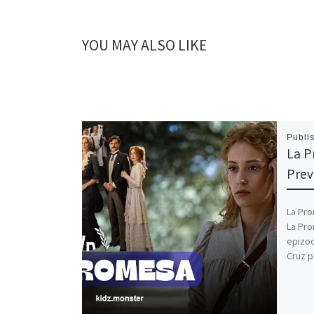
YOU MAY ALSO LIKE
Publi
La P
Pre
La Pro
La Pro
epizod
Cruz p