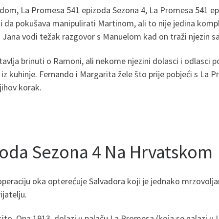
odom, La Promesa 541 epizoda Sezona 4, La Promesa 541 epi
ži da pokušava manipulirati Martinom, ali to nije jedina kom
Jana vodi težak razgovor s Manuelom kad on traži njezin sa
tavlja brinuti o Ramoni, ali nekome njezini dolasci i odlasci 
iz kuhinje. Fernando i Margarita žele što prije pobjeći s La 
jihov korak.
oda Sezona 4 Na Hrvatskom
raciju oka opterećuje Salvadora koji je jednako mrzovoljan k
jatelju.
ito. Ona 1913. dolazi u palaču La Promesa (koja se nalazi u L