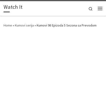
Watch It
Skip to content
Search
Me
Home
»
Kumovi serija
»
Kumovi 98 Epizoda 5 Sezona sa Prevodom