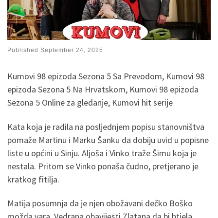
Published
September 24, 2025
Kumovi 98 epizoda Sezona 5 Sa Prevodom, Kumovi 98
epizoda Sezona 5 Na Hrvatskom, Kumovi 98 epizoda
Sezona 5 Online za gledanje, Kumovi hit serije
Kata koja je radila na posljednjem popisu stanovništva
pomaže Martinu i Marku Šanku da dobiju uvid u popisne
liste u općini u Sinju. Aljoša i Vinko traže Šimu koja je
nestala. Pritom se Vinko ponaša čudno, pretjerano je
kratkog fitilja.
Matija posumnja da je njen obožavani dečko Boško
možda vara. Vedrana obavijesti Zlatana da bi htjela