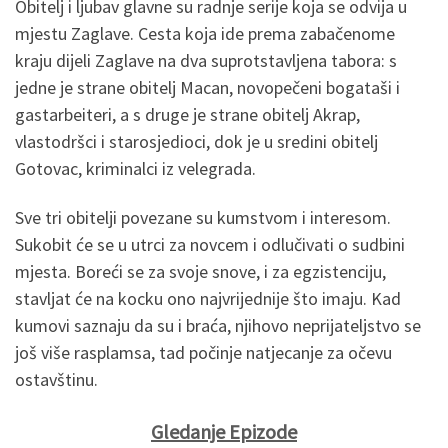
Obitelj i ljubav glavne su radnje serije koja se odvija u
mjestu Zaglave. Cesta koja ide prema zabačenome
kraju dijeli Zaglave na dva suprotstavljena tabora: s
jedne je strane obitelj Macan, novopečeni bogataši i
gastarbeiteri, a s druge je strane obitelj Akrap,
vlastodršci i starosjedioci, dok je u sredini obitelj
Gotovac, kriminalci iz velegrada.
Sve tri obitelji povezane su kumstvom i interesom.
Sukobit će se u utrci za novcem i odlučivati o sudbini
mjesta. Boreći se za svoje snove, i za egzistenciju,
stavljat će na kocku ono najvrijednije što imaju. Kad
kumovi saznaju da su i braća, njihovo neprijateljstvo se
još više rasplamsa, tad počinje natjecanje za očevu
ostavštinu.
Gledanje Epizode