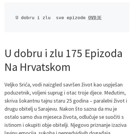
U dobru i zlu  sve epizode 
OVDJE
U dobru i zlu 175 Epizoda
Na Hrvatskom
Veljko Srića, vodi naizgled savršen život kao uspješan
poduzetnik, voljeni suprug i otac troje djece. Međutim,
skriva šokantnu tajnu staru 25 godina – paralelni život i
drugu obitelj u Sarajevu. Nakon što sazna da mu je
ostalo samo dva mjeseca života, odlučuje se suočiti s
istinom i okupiti obje obitelji. Njegovo priznanje izaziva
lavinu emocija, sukoba i nepredvidivih događaja.