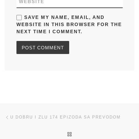
WEBSITE
SAVE MY NAME, EMAIL, AND
WEBSITE IN THIS BROWSER FOR THE
NEXT TIME I COMMENT.
Post navigation
Previous post
U DOBRU I ZLU 174 EPIZODA SA PREVODOM
BACK TO POST LIST