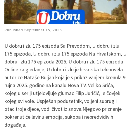
Published
September 15, 2025
U dobru i zlu 175 epizoda Sa Prevodom, U dobru i zlu
175 epizoda, U dobru i zlu 175 epizoda Na Hrvatskom, U
dobru i zlu 175 epizoda 2025, U dobru i zlu 175 epizoda
Online za gledanje, U dobru i zlu je hrvatska telenovela
autorice Nataše Buljan koja je s prikazivanjem krenula 9.
rujna 2025. godine na kanalu Nova TV. Veljko Srića,
kojeg u seriji utjelovljuje glumac Filip Juričić, je čovjek
kojeg svi vole. Uspješan poduzetnik, voljeni suprug i
otac troje djece, vodi život iz snova.Njegovo priznanje
pokrenut će lavinu emocija, sukoba i nepredvidivih
događaja.