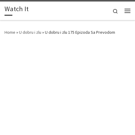
Watch It
Skip to content
Search
Me
Home
»
U dobru i zlu
»
U dobru i zlu 175 Epizoda Sa Prevodom