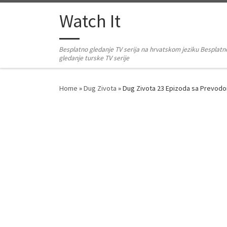
Skip to content
Watch It
Besplatno gledanje TV serija na hrvatskom jeziku Besplatn
gledanje turske TV serije
Home
»
Dug Zivota
»
Dug Zivota 23 Epizoda sa Prevod