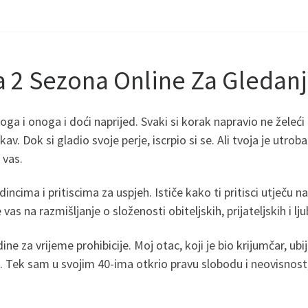
a 2 Sezona Online Za Gledan
noga i onoga i doći naprijed. Svaki si korak napravio ne želeći
. Dok si gladio svoje perje, iscrpio si se. Ali tvoja je utroba
 vas.
ima i pritiscima za uspjeh. Ističe kako ti pritisci utječu na
 vas na razmišljanje o složenosti obiteljskih, prijateljskih i
dine za vrijeme prohibicije. Moj otac, koji je bio krijumčar, 
Tek sam u svojim 40-ima otkrio pravu slobodu i neovisnost,