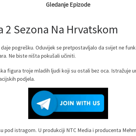
Gledanje Epizode
da 2 Sezona Na Hrvatskom
vo daje pogrešku. Oduvijek se pretpostavljalo da svijet ne funk
ara. Ne biste ništa pokušali učiniti.
a figura troje mladih ljudi koji su ostali bez oca. Istražuje 
cijskih podjela.
su pod istragom. U produkciji NTC Media i producenta Mehme