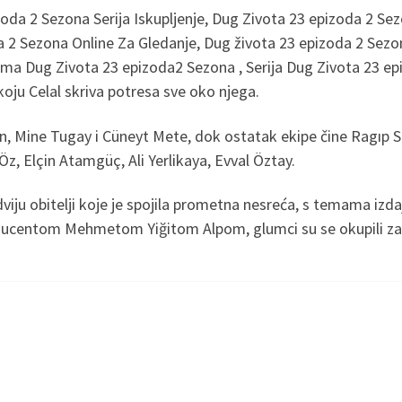
oda 2 Sezona Serija Iskupljenje, Dug Zivota 23 epizoda 2 S
2 Sezona Online Za Gledanje, Dug života 23 epizoda 2 Sezona
rama Dug Zivota 23 epizoda2 Sezona , Serija Dug Zivota 23 e
koju Celal skriva potresa sve oko njega.
n, Mine Tugay i Cüneyt Mete, dok ostatak ekipe čine Ragıp 
z, Elçin Atamgüç, Ali Yerlikaya, Evval Öztay.
viju obitelji koje je spojila prometna nesreća, s temama izd
roducentom Mehmetom Yiğitom Alpom, glumci su se okupili za 