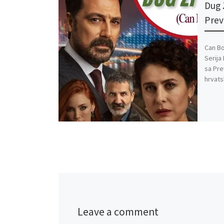
Dug 
Pre
Can Bo
Serija
sa Pre
hrvat
Leave a comment