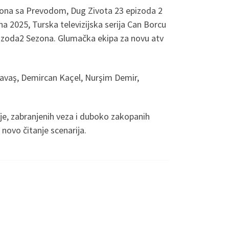
ezona sa Prevodom, Dug Zivota 23 epizoda 2
 2025, Turska televizijska serija Can Borcu
pizoda2 Sezona. Glumačka ekipa za novu atv
Savaş, Demircan Kaçel, Nurşim Demir,
aje, zabranjenih veza i duboko zakopanih
novo čitanje scenarija.