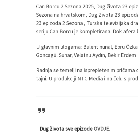
Can Borcu 2 Sezona 2025, Dug života 23 epiz
Sezona na hrvatskom, Dug Zivota 23 epizoda 
23 epizoda 2 Sezona , Turska televizijska d
seriju Can Borcu je kompletirana. Dok afera 
U glavnim ulogama: Bülent nunal, Ebru Özka
Goncagül Sunar, Velatnu Aydın, Bekir Erdem Ö
Radnja se temelji na isprepletenim pričama d
tajni. U produkciji NTC Media i na čelu s p
Dug života sve epizode
OVDJE
.