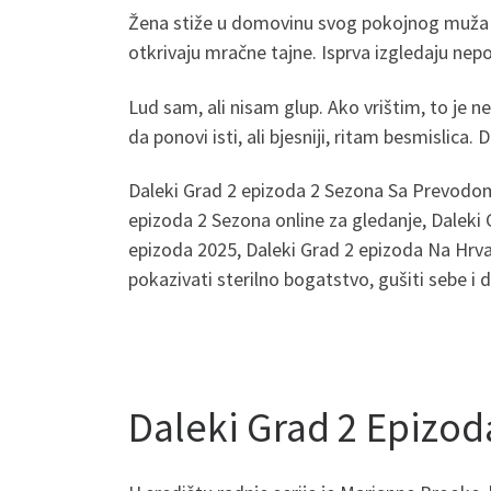
Žena stiže u domovinu svog pokojnog muža s 
otkrivaju mračne tajne. Isprva izgledaju nep
Lud sam, ali nisam glup. Ako vrištim, to je n
da ponovi isti, ali bjesniji, ritam besmislica.
Daleki Grad 2 epizoda 2 Sezona Sa Prevodom
epizoda 2 Sezona online za gledanje, Dalek
epizoda 2025, Daleki Grad 2 epizoda Na Hrv
pokazivati ​​sterilno bogatstvo, gušiti sebe i 
Daleki Grad 2 Epizod