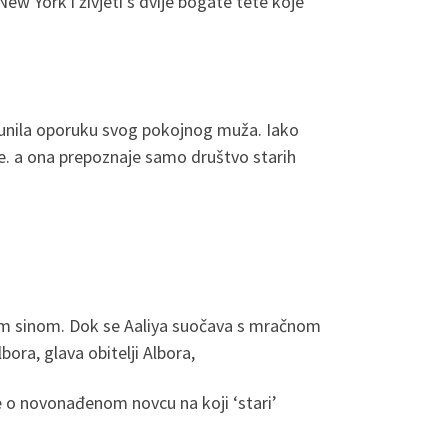
New York i živjeti s dvije bogate tete koje
spunila oporuku svog pokojnog muža. Iako
te. a ona prepoznaje samo društvo starih
njim sinom. Dok se Aaliya suočava s mračnom
bora, glava obitelji Albora,
je o novonađenom novcu na koji ‘stari’