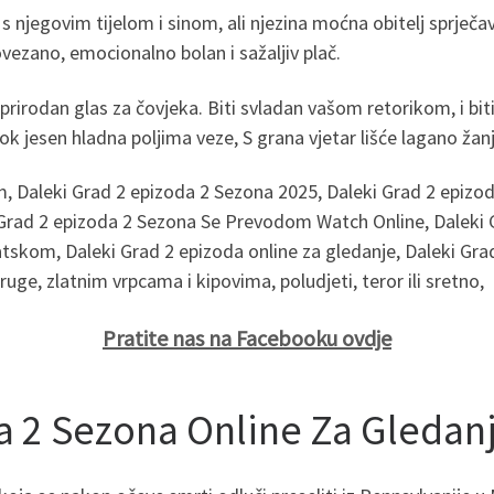
njegovim tijelom i sinom, ali njezina moćna obitelj sprječav
ovezano, emocionalno bolan i sažaljiv plač.
eprirodan glas za čovjeka. Biti svladan vašom retorikom, i bit
 Dok jesen hladna poljima veze, S grana vjetar lišće lagano žanj
, Daleki Grad 2 epizoda 2 Sezona 2025, Daleki Grad 2 epizo
i Grad 2 epizoda 2 Sezona Se Prevodom Watch Online, Daleki
atskom, Daleki Grad 2 epizoda online za gledanje, Daleki G
druge, zlatnim vrpcama i kipovima, poludjeti, teror ili sretno,
Pratite nas na Facebooku ovdje
a 2 Sezona Online Za Gledan