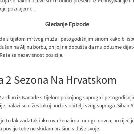
koja se nakon očeve smrti odluči preseliti iz Pennsylvanije u 
koju poznajemo .
Gledanje Epizode
nade s tijelom mrtvog muža i petogodišnjim sinom kako bi i
vnodušan na Aljinu borbu, on joj ne dopušta da mu oduzme dije
d Rata za nezavisnost pozicije.
da 2 Sezona Na Hrvatskom
e u Mardinu iz Kanade s tijelom pokojnog supruga i petogodiš
e, nalazi se u žestokoj borbi s obitelji svog supruga. Sihan Al
Nije to lak zadatak iako ova žena ima mnogo novca, no riječ 
 poslije tebe ne skidam prašinu s duše svoje.