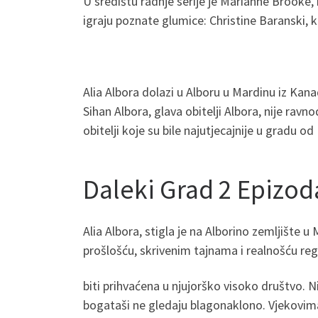
U središtu radnje serije je Marianne Brooke, 
igraju poznate glumice: Christine Baranski, 
Alia Albora dolazi u Alboru u Mardinu iz Ka
Sihan Albora, glava obitelji Albora, nije ra
obitelji koje su bile najutjecajnije u gradu o
Daleki Grad 2 Epizo
Alia Albora, stigla je na Alborino zemljišt
prošlošću, skrivenim tajnama i realnošću regij
biti prihvaćena u njujorško visoko društvo. 
bogataši ne gledaju blagonaklono. Vjekovima