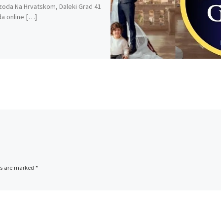
zoda Na Hrvatskom, Daleki Grad 41
a online […]
ds are marked
*