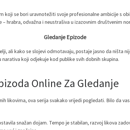
rom koji se bori uravnotežiti svoje profesionalne ambicije s 
ije – hrabra, odvažna i neustrašiva u izazovnim društvenim 
Gledanje Epizode
elji, ali kako se slojevi odmotavaju, postaje jasno da ništa ni
cu narativa koji odjekuje kod publike svih dobnih skupina.
pizoda Online Za Gledanje
ih likovima, ova serija svakako vrijedi pogledati. Bilo da vas
stavila snažan dojam. Tempo je stabilan, razvoj likova zadovolj