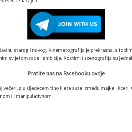
na već i značajna.
avinu starog i novog. Kinematografija je prekrasna, s topl
m svijetom rada i ambicije. Kostimi i scenografija su jedna
Pratite nas na Facebooku ovdje
j večeri, a u sljedećem tiho lijete suze između majke i kćer
ilnom ili manipulativnom.