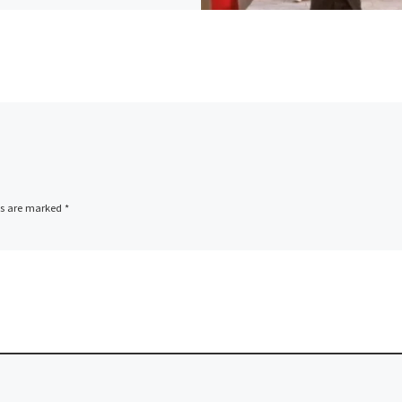
ds are marked
*