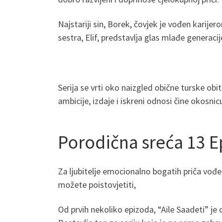
Najstariji sin, Borek, čovjek je vođen karije
sestra, Elif, predstavlja glas mlađe generac
Serija se vrti oko naizgled obične turske obit
ambicije, izdaje i iskreni odnosi čine okosni
Porodična sreća 13 E
Za ljubitelje emocionalno bogatih priča vođen
možete poistovjetiti,
Od prvih nekoliko epizoda, “Aile Saadeti” je o