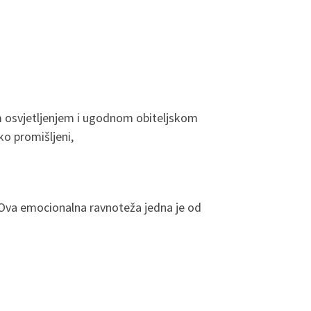
im osvjetljenjem i ugodnom obiteljskom
ko promišljeni,
i. Ova emocionalna ravnoteža jedna je od