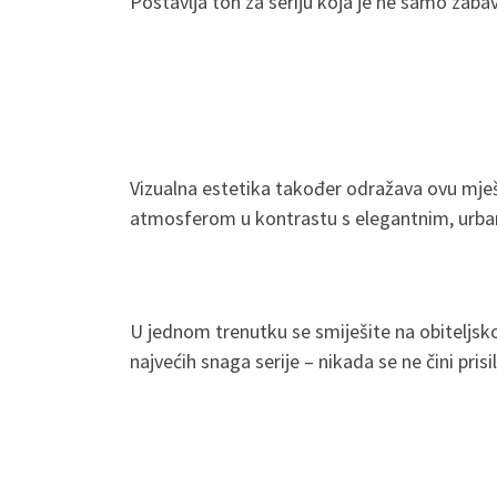
Postavlja ton za seriju koja je ne samo zabav
Vizualna estetika također odražava ovu mješ
atmosferom u kontrastu s elegantnim, urbani
U jednom trenutku se smiješite na obiteljsko
najvećih snaga serije – nikada se ne čini pris