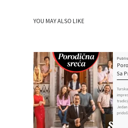
YOU MAY ALSO LIKE
Publi
Poro
Sa 
Turska
impres
tradic
Jedan 
pridoš