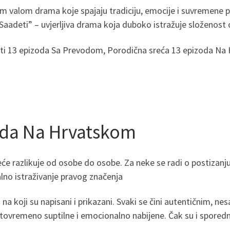
nim valom drama koje spajaju tradiciju, emocije i suvremene p
e Saadeti” – uvjerljiva drama koja duboko istražuje složenost
eti 13 epizoda Sa Prevodom, Porodična sreća 13 epizoda Na 
zoda Na Hrvatskom
sreće razlikuje od osobe do osobe. Za neke se radi o postizan
nalno istraživanje pravog značenja
n na koji su napisani i prikazani. Svaki se čini autentičnim, 
tovremeno suptilne i emocionalno nabijene. Čak su i sporedni l