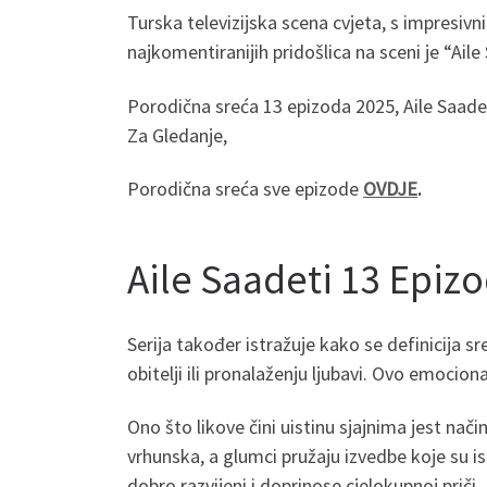
Turska televizijska scena cvjeta, s impresiv
najkomentiranijih pridošlica na sceni je “Ail
Porodična sreća 13 epizoda 2025, Aile Saad
Za Gledanje,
Porodična sreća sve epizode
OVDJE
.
Aile Saadeti 13 Epi
Serija također istražuje kako se definicija 
obitelji ili pronalaženju ljubavi. Ovo emocio
Ono što likove čini uistinu sjajnima jest nači
vrhunska, a glumci pružaju izvedbe koje su is
dobro razvijeni i doprinose cjelokupnoj priči.