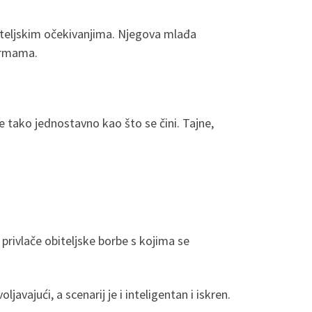
obiteljskim očekivanjima. Njegova mlađa
normama.
je tako jednostavno kao što se čini. Tajne,
 privlače obiteljske borbe s kojima se
avajući, a scenarij je i inteligentan i iskren.