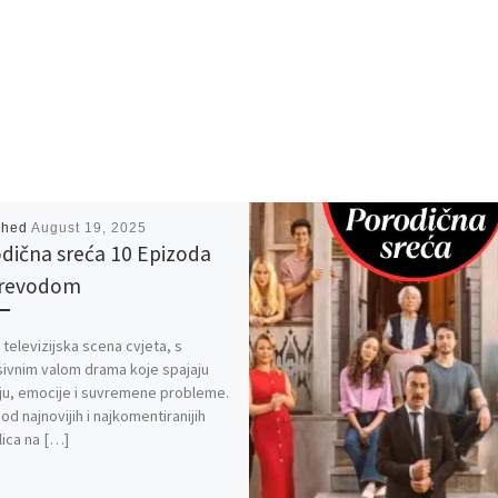
shed
August 19, 2025
dična sreća 10 Epizoda
Prevodom
 televizijska scena cvjeta, s
ivnim valom drama koje spajaju
iju, emocije i suvremene probleme.
od najnovijih i najkomentiranijih
lica na […]