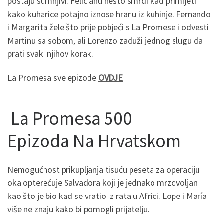
postaju sumnjivi. Felicianu nešto smrdi kad primijeti
kako kuharice potajno iznose hranu iz kuhinje. Fernando
i Margarita žele što prije pobjeći s La Promese i odvesti
Martinu sa sobom, ali Lorenzo zaduži jednog slugu da
prati svaki njihov korak.
La Promesa sve epizode
OVDJE
La Promesa 500
Epizoda Na Hrvatskom
Nemogućnost prikupljanja tisuću peseta za operaciju
oka opterećuje Salvadora koji je jednako mrzovoljan
kao što je bio kad se vratio iz rata u Africi. Lope i María
više ne znaju kako bi pomogli prijatelju.