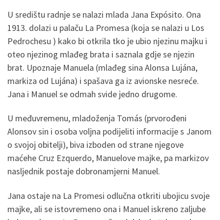
U središtu radnje se nalazi mlada Jana Expósito. Ona
1913. dolazi u palaču La Promesa (koja se nalazi u Los
Pedrochesu ) kako bi otkrila tko je ubio njezinu majku i
oteo njezinog mlađeg brata i saznala gdje se njezin
brat. Upoznaje Manuela (mlađeg sina Alonsa Lujána,
markiza od Lujána) i spašava ga iz avionske nesreće.
Jana i Manuel se odmah svide jedno drugome.
U međuvremenu, mladoženja Tomás (prvorođeni
Alonsov sin i osoba voljna podijeliti informacije s Janom
o svojoj obitelji), biva izboden od strane njegove
maćehe Cruz Ezquerdo, Manuelove majke, pa markizov
nasljednik postaje dobronamjerni Manuel.
Jana ostaje na La Promesi odlučna otkriti ubojicu svoje
majke, ali se istovremeno ona i Manuel iskreno zaljube