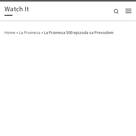
Watch It
Skip to content
Search
Me
Home
»
La Promesa
»
La Promesa 500 epizoda sa Prevodom