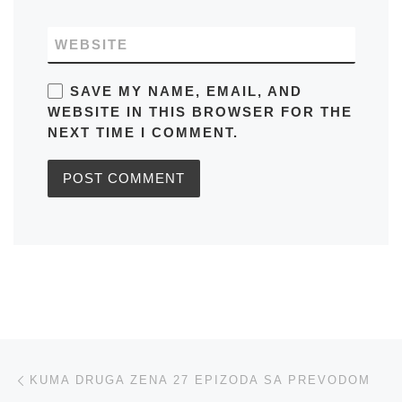
WEBSITE
SAVE MY NAME, EMAIL, AND
WEBSITE IN THIS BROWSER FOR THE
NEXT TIME I COMMENT.
Post navigation
Previous post
KUMA DRUGA ZENA 27 EPIZODA SA PREVODOM