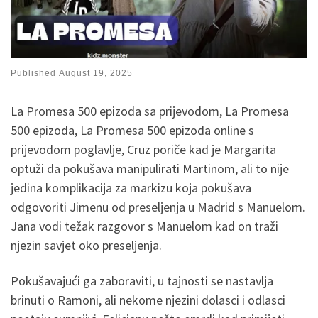
Published
August 19, 2025
La Promesa 500 epizoda sa prijevodom, La Promesa
500 epizoda, La Promesa 500 epizoda online s
prijevodom poglavlje, Cruz poriče kad je Margarita
optuži da pokušava manipulirati Martinom, ali to nije
jedina komplikacija za markizu koja pokušava
odgovoriti Jimenu od preseljenja u Madrid s Manuelom.
Jana vodi težak razgovor s Manuelom kad on traži
njezin savjet oko preseljenja.
Pokušavajući ga zaboraviti, u tajnosti se nastavlja
brinuti o Ramoni, ali nekome njezini dolasci i odlasci