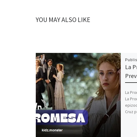
YOU MAY ALSO LIKE
Publi
La P
Pre
La Pro
La Pro
epizod
Cruz p