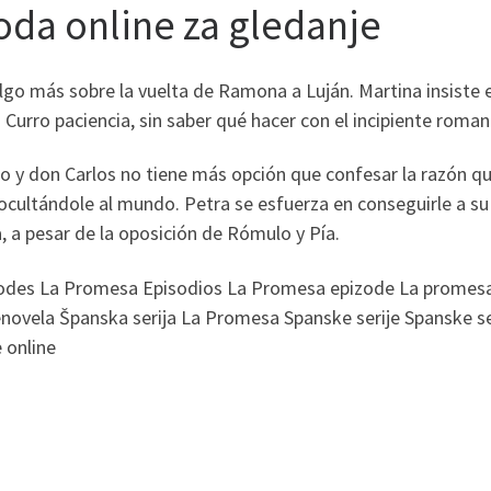
oda online za gledanje
go más sobre la vuelta de Ramona a Luján. Martina insiste e
a Curro paciencia, sin saber qué hacer con el incipiente roma
o y don Carlos no tiene más opción que confesar la razón qu
ocultándole al mundo. Petra se esfuerza en conseguirle a s
a, a pesar de la oposición de Rómulo y Pía.
des La Promesa Episodios La Promesa epizode La promesa 
ela Španska serija La Promesa Spanske serije Spanske serije
 online