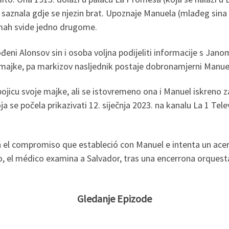
 saznala gdje se njezin brat. Upoznaje Manuela (mlađeg sina
dmah svide jedno drugome.
 Alonsov sin i osoba voljna podijeliti informacije s Janom o
ajke, pa markizov nasljednik postaje dobronamjerni Manue
bojicu svoje majke, ali se istovremeno ona i Manuel iskreno 
a se počela prikazivati 12. siječnja 2023. na kanalu La 1 Tel
 el compromiso que estableció con Manuel e intenta un acerc
, el médico examina a Salvador, tras una encerrona orquest
Gledanje Epizode