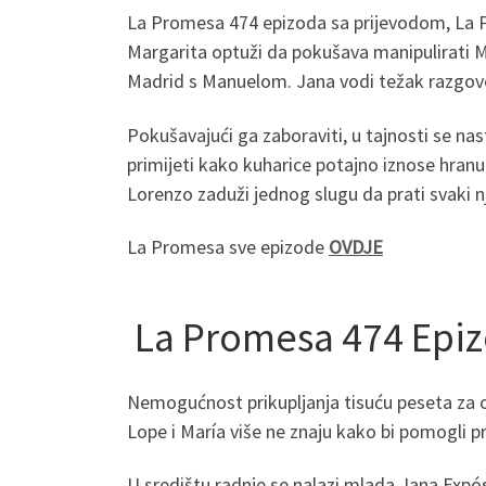
La Promesa 474 epizoda sa prijevodom, La P
Margarita optuži da pokušava manipulirati M
Madrid s Manuelom. Jana vodi težak razgovor
Pokušavajući ga zaboraviti, u tajnosti se nas
primijeti kako kuharice potajno iznose hranu 
Lorenzo zaduži jednog slugu da prati svaki n
La Promesa sve epizode
OVDJE
La Promesa 474 Epi
Nemogućnost prikupljanja tisuću peseta za ope
Lope i María više ne znaju kako bi pomogli pri
U središtu radnje se nalazi mlada Jana Expós