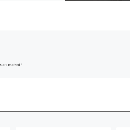
ds are marked
*