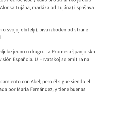
 Alonsa Lujána, markiza od Lujána) i spašava
 svojoj obitelji), biva izboden od strane
l.
zaljube jedno u drugo. La Promesa španjolska
evisión Española. U Hrvatskoj se emitira na
amiento con Abel; pero él sigue siendo el
ada por María Fernández, y tiene buenas