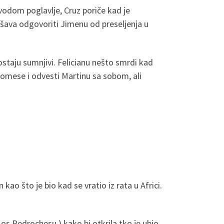
odom poglavlje, Cruz poriče kad je
ušava odgovoriti Jimenu od preseljenja u
postaju sumnjivi. Felicianu nešto smrdi kad
Promese i odvesti Martinu sa sobom, ali
ao što je bio kad se vratio iz rata u Africi.
os Pedrochesu ) kako bi otkrila tko je ubio