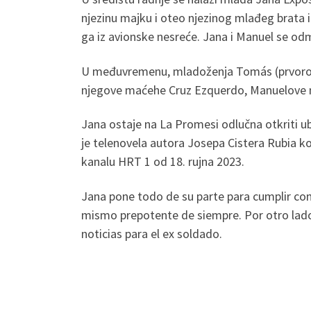
njezinu majku i oteo njezinog mlađeg brata i
ga iz avionske nesreće. Jana i Manuel se o
U međuvremenu, mladoženja Tomás (prvorođeni
njegove maćehe Cruz Ezquerdo, Manuelove m
Jana ostaje na La Promesi odlučna otkriti u
je telenovela autora Josepa Cistera Rubia koj
kanalu HRT 1 od 18. rujna 2023.
Jana pone todo de su parte para cumplir con
mismo prepotente de siempre. Por otro lado
noticias para el ex soldado.