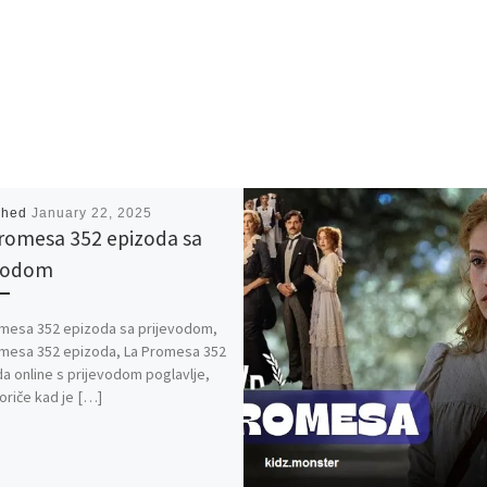
shed
January 22, 2025
romesa 352 epizoda sa
vodom
mesa 352 epizoda sa prijevodom,
mesa 352 epizoda, La Promesa 352
a online s prijevodom poglavlje,
oriče kad je […]