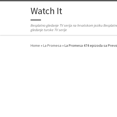
Skip to content
Watch It
Besplatno gledanje TV serija na hrvatskom jeziku Besplatn
gledanje turske TV serije
Home
»
La Promesa
»
La Promesa 474 epizoda sa Pre