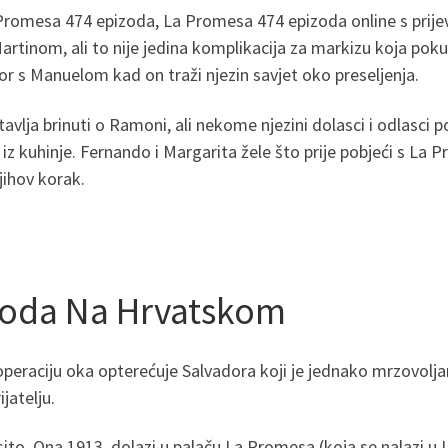
romesa 474 epizoda, La Promesa 474 epizoda online s prijev
artinom, ali to nije jedina komplikacija za markizu koja pok
 s Manuelom kad on traži njezin savjet oko preseljenja.
tavlja brinuti o Ramoni, ali nekome njezini dolasci i odlasci 
iz kuhinje. Fernando i Margarita žele što prije pobjeći s La 
jihov korak.
zoda Na Hrvatskom
raciju oka opterećuje Salvadora koji je jednako mrzovoljan k
jatelju.
ito. Ona 1913. dolazi u palaču La Promesa (koja se nalazi u L