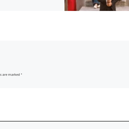
ds are marked
*