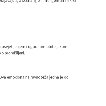
avajući, a scenarij je i inteligentan i iskren.
im osvjetljenjem i ugodnom obiteljskom
ko promišljeni,
i. Ova emocionalna ravnoteža jedna je od