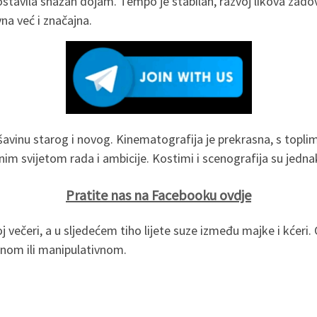
stavila snažan dojam. Tempo je stabilan, razvoj likova zadovolj
na već i značajna.
avinu starog i novog. Kinematografija je prekrasna, s topl
m svijetom rada i ambicije. Kostimi i scenografija su jedna
Pratite nas na Facebooku ovdje
j večeri, a u sljedećem tiho lijete suze između majke i kćer
ilnom ili manipulativnom.