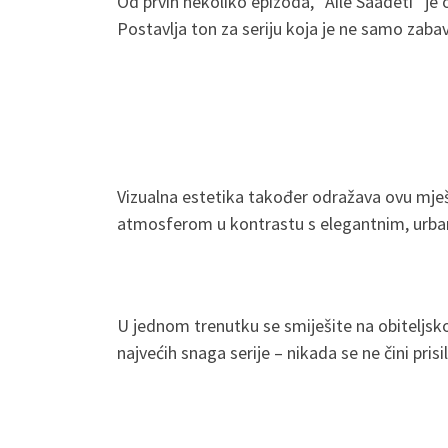
Od prvih nekoliko epizoda, “Aile Saadeti” je o
Postavlja ton za seriju koja je ne samo zabav
Vizualna estetika također odražava ovu mješ
atmosferom u kontrastu s elegantnim, urbani
U jednom trenutku se smiješite na obiteljsko
najvećih snaga serije – nikada se ne čini pris