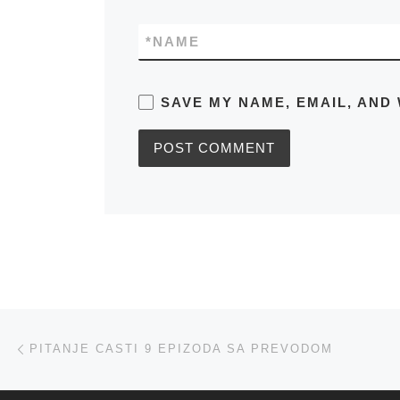
*
NAME
SAVE MY NAME, EMAIL, AND 
Post navigation
Previous post
PITANJE CASTI 9 EPIZODA SA PREVODOM