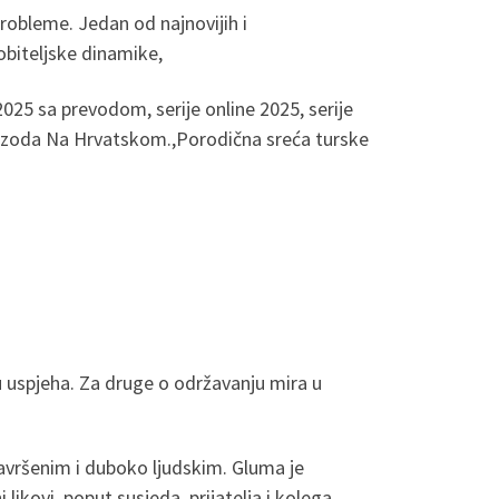
robleme. Jedan od najnovijih i
 obiteljske dinamike,
025 sa prevodom, serije online 2025, serije
 epizoda Na Hrvatskom.,Porodična sreća turske
ju uspjeha. Za druge o održavanju mira u
nesavršenim i duboko ljudskim. Gluma je
ikovi, poput susjeda, prijatelja i kolega,