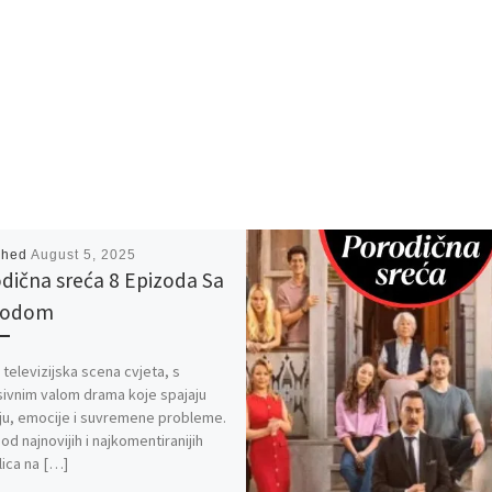
shed
August 5, 2025
dična sreća 8 Epizoda Sa
vodom
 televizijska scena cvjeta, s
ivnim valom drama koje spajaju
iju, emocije i suvremene probleme.
od najnovijih i najkomentiranijih
lica na […]