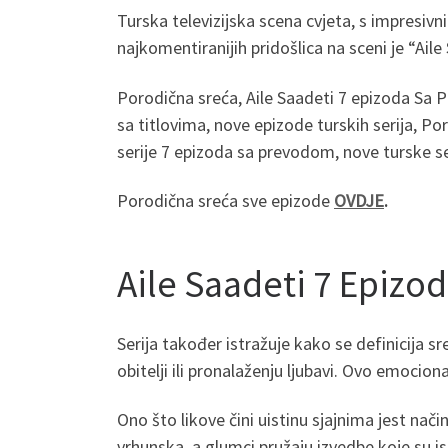
Turska televizijska scena cvjeta, s impresiv
najkomentiranijih pridošlica na sceni je “Ail
Porodična sreća, Aile Saadeti 7 epizoda Sa P
sa titlovima, nove epizode turskih serija, P
serije 7 epizoda sa prevodom, nove turske se
Porodična sreća sve epizode
OVDJE
.
Aile Saadeti 7 Epizo
Serija također istražuje kako se definicija 
obitelji ili pronalaženju ljubavi. Ovo emocio
Ono što likove čini uistinu sjajnima jest nači
vrhunska, a glumci pružaju izvedbe koje su is