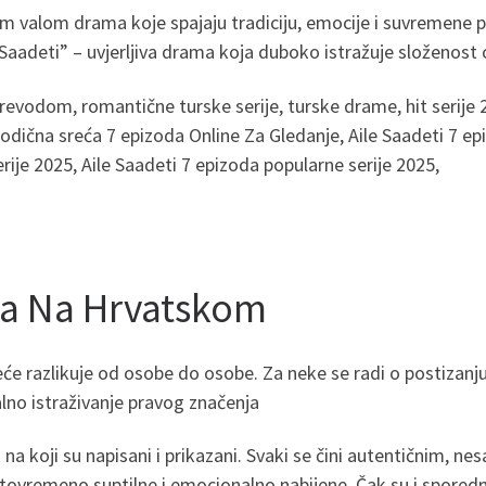
nim valom drama koje spajaju tradiciju, emocije i suvremene p
e Saadeti” – uvjerljiva drama koja duboko istražuje složenost
revodom, romantične turske serije, turske drame, hit serije 2
orodična sreća 7 epizoda Online Za Gledanje, Aile Saadeti 7
rije 2025, Aile Saadeti 7 epizoda popularne serije 2025,
da Na Hrvatskom
sreće razlikuje od osobe do osobe. Za neke se radi o postizan
nalno istraživanje pravog značenja
n na koji su napisani i prikazani. Svaki se čini autentičnim, 
tovremeno suptilne i emocionalno nabijene. Čak su i sporedni l