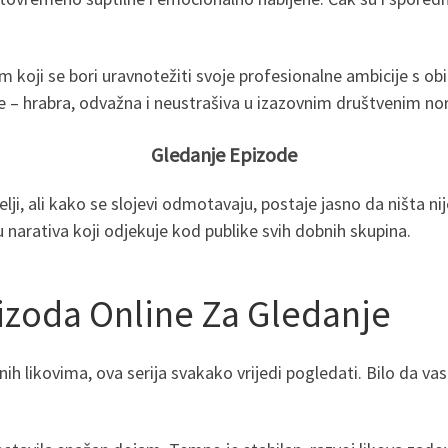
rom koji se bori uravnotežiti svoje profesionalne ambicije s 
ije – hrabra, odvažna i neustrašiva u izazovnim društvenim 
Gledanje Epizode
elji, ali kako se slojevi odmotavaju, postaje jasno da ništa ni
cu narativa koji odjekuje kod publike svih dobnih skupina.
izoda Online Za Gledanje
ih likovima, ova serija svakako vrijedi pogledati. Bilo da vas