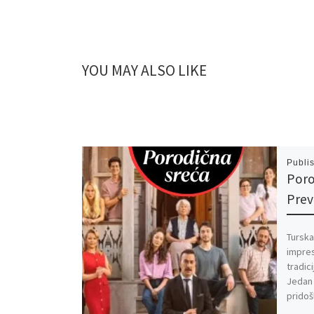
YOU MAY ALSO LIKE
Publi
Poro
Pre
Turska
impres
tradic
Jedan 
pridoš