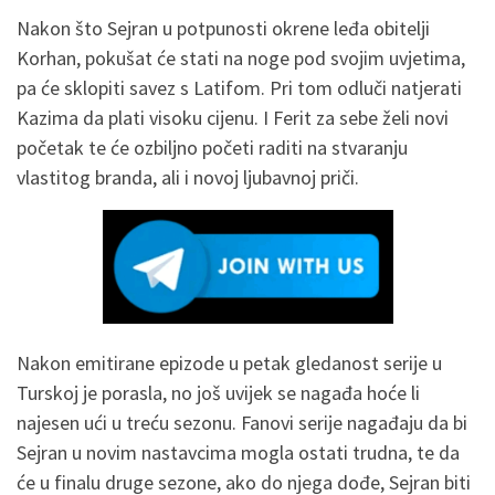
Nakon što Sejran u potpunosti okrene leđa obitelji
Korhan, pokušat će stati na noge pod svojim uvjetima,
pa će sklopiti savez s Latifom. Pri tom odluči natjerati
Kazima da plati visoku cijenu. I Ferit za sebe želi novi
početak te će ozbiljno početi raditi na stvaranju
vlastitog branda, ali i novoj ljubavnoj priči.
Nakon emitirane epizode u petak gledanost serije u
Turskoj je porasla, no još uvijek se nagađa hoće li
najesen ući u treću sezonu. Fanovi serije nagađaju da bi
Sejran u novim nastavcima mogla ostati trudna, te da
će u finalu druge sezone, ako do njega dođe, Sejran biti