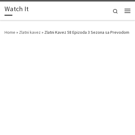
Watch It
Skip to content
Search
Me
Home
»
Zlatni kavez
»
Zlatni Kavez 58 Epizoda 3 Sezona sa Prevodom