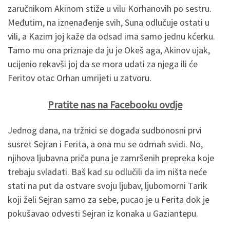
zaručnikom Akinom stiže u vilu Korhanovih po sestru.
Međutim, na iznenađenje svih, Suna odlučuje ostati u
vili, a Kazim joj kaže da odsad ima samo jednu kćerku.
Tamo mu ona priznaje da ju je Okeš aga, Akinov ujak,
ucijenio rekavši joj da se mora udati za njega ili će
Feritov otac Orhan umrijeti u zatvoru.
Pratite nas na Facebooku ovdje
Jednog dana, na tržnici se događa sudbonosni prvi
susret Sejran i Ferita, a ona mu se odmah svidi. No,
njihova ljubavna priča puna je zamršenih prepreka koje
trebaju svladati. Baš kad su odlučili da im ništa neće
stati na put da ostvare svoju ljubav, ljubomorni Tarik
koji želi Sejran samo za sebe, pucao je u Ferita dok je
pokušavao odvesti Sejran iz konaka u Gaziantepu.