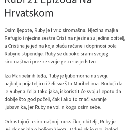
Hrvatskom
Osim ljepote, Ruby je i vrlo siromašna. Njezina majka
Refugio i njezina sestra Cristina njezina su jedina obitelj,
a Cristina je jedina koja plaća račune i doprinosi pola
Rubyne stipendije. Ruby se duboko srami svojeg
siromaštva i prezire svoje geto susjedstvo.
Iza Maribelinih leđa, Ruby je ljubomorna na svoju
najbolju prijateljicu i želi sve što Maribel ima. Budući da
je Rubyna želja tako jaka, iskoristit će svoju ljepotu da
dobije što god poželi, čak i ako to znači varanje
ljubavnika, jer Ruby ne voli nikoga osim sebe.
Odrastajući u siromašnoj meksičkoj obitelji, Ruby je
uvijek sanjala o boljem životu. Oduvijek je svoj izgled