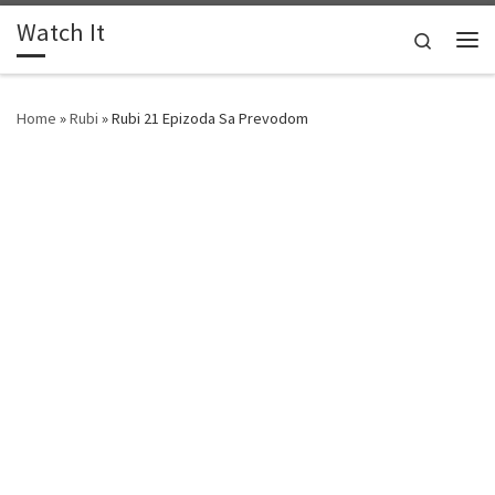
Watch It
Skip to content
Search
Me
Home
»
Rubi
»
Rubi 21 Epizoda Sa Prevodom