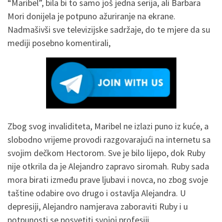
“Maribel”, bila bi to samo još jedna serija, ali Barbara
Mori donijela je potpuno ažuriranje na ekrane.
Nadmašivši sve televizijske sadržaje, do te mjere da su
mediji posebno komentirali,
Zbog svog invaliditeta, Maribel ne izlazi puno iz kuće, a
slobodno vrijeme provodi razgovarajući na internetu sa
svojim dečkom Hectorom. Sve je bilo lijepo, dok Ruby
nije otkrila da je Alejandro zapravo siromah. Ruby sada
mora birati između prave ljubavi i novca, no zbog svoje
taštine odabire ovo drugo i ostavlja Alejandra. U
depresiji, Alejandro namjerava zaboraviti Ruby i u
potpunosti se posvetiti svojoj profesiji.