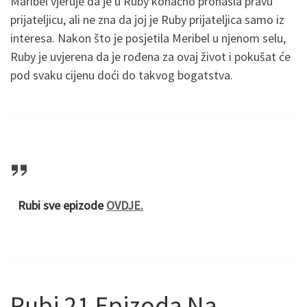
Maribel vjeruje da je u Ruby konačno pronašla pravu
prijateljicu, ali ne zna da joj je Ruby prijateljica samo iz
interesa. Nakon što je posjetila Meribel u njenom selu,
Ruby je uvjerena da je rođena za ovaj život i pokušat će
pod svaku cijenu doći do takvog bogatstva.
Rubi sve epizode
OVDJE.
Rubi 21 Epizoda Na