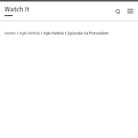
Watch It
Skip to content
Search
Me
Home
»
Aşkı Hatırla
»
Aşkı Hatırla 1 Epizoda Sa Prevodom