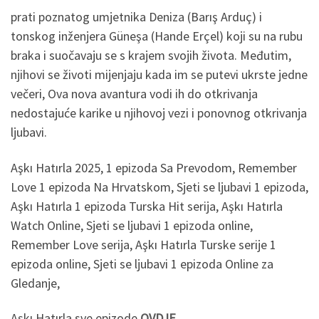
prati poznatog umjetnika Deniza (Barış Arduç) i
tonskog inženjera Güneşa (Hande Erçel) koji su na rubu
braka i suočavaju se s krajem svojih života. Međutim,
njihovi se životi mijenjaju kada im se putevi ukrste jedne
večeri, Ova nova avantura vodi ih do otkrivanja
nedostajuće karike u njihovoj vezi i ponovnog otkrivanja
ljubavi.
Aşkı Hatırla 2025, 1 epizoda Sa Prevodom, Remember
Love 1 epizoda Na Hrvatskom, Sjeti se ljubavi 1 epizoda,
Aşkı Hatırla 1 epizoda Turska Hit serija, Aşkı Hatırla
Watch Online, Sjeti se ljubavi 1 epizoda online,
Remember Love serija, Aşkı Hatırla Turske serije 1
epizoda online, Sjeti se ljubavi 1 epizoda Online za
Gledanje,
Aşkı Hatırla sve epizode
OVDJE.