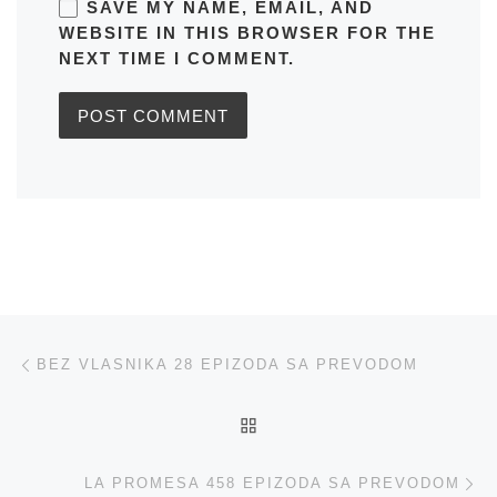
SAVE MY NAME, EMAIL, AND
WEBSITE IN THIS BROWSER FOR THE
NEXT TIME I COMMENT.
Post navigation
Previous post
BEZ VLASNIKA 28 EPIZODA SA PREVODOM
BACK TO POST LIST
Ne
LA PROMESA 458 EPIZODA SA PREVODOM