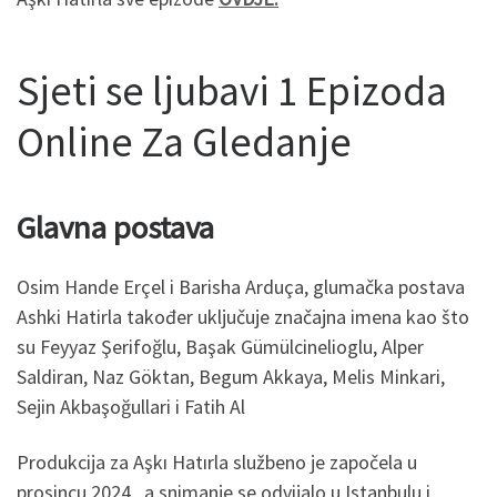
Sjeti se ljubavi 1 Epizoda
Online Za Gledanje
Glavna postava
Osim Hande Erçel i Barisha Arduça, glumačka postava
Ashki Hatirla također uključuje značajna imena kao što
su Feyyaz Şerifoğlu, Başak Gümülcinelioglu, Alper
Saldiran, Naz Göktan, Begum Akkaya, Melis Minkari,
Sejin Akbaşoğullari i Fatih Al
Produkcija za Aşkı Hatırla službeno je započela u
prosincu 2024., a snimanje se odvijalo u Istanbulu i