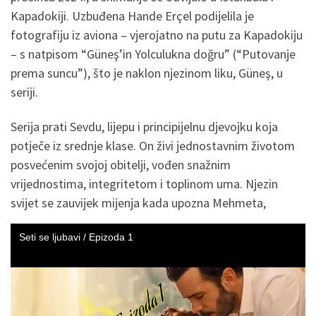
Kapadokiji. Uzbuđena Hande Erçel podijelila je
fotografiju iz aviona – vjerojatno na putu za Kapadokiju
– s natpisom “Güneş’in Yolculukna doğru” (“Putovanje
prema suncu”), što je naklon njezinom liku, Güneş, u
seriji.
Serija prati Sevdu, lijepu i principijelnu djevojku koja
potječe iz srednje klase. On živi jednostavnim životom
posvećenim svojoj obitelji, vođen snažnim
vrijednostima, integritetom i toplinom uma. Njezin
svijet se zauvijek mijenja kada upozna Mehmeta,