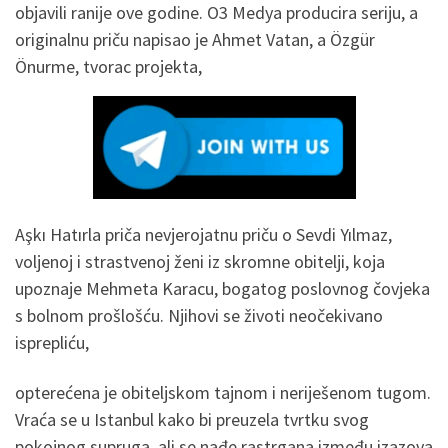
objavili ranije ove godine. O3 Medya producira seriju, a
originalnu priču napisao je Ahmet Vatan, a Özgür
Önurme, tvorac projekta,
Aşkı Hatırla priča nevjerojatnu priču o Sevdi Yılmaz,
voljenoj i strastvenoj ženi iz skromne obitelji, koja
upoznaje Mehmeta Karacu, bogatog poslovnog čovjeka
s bolnom prošlošću. Njihovi se životi neočekivano
isprepliću,
opterećena je obiteljskom tajnom i neriješenom tugom.
Vraća se u Istanbul kako bi preuzela tvrtku svog
pokojnog supruga, ali se nađe rastrgana između izazova