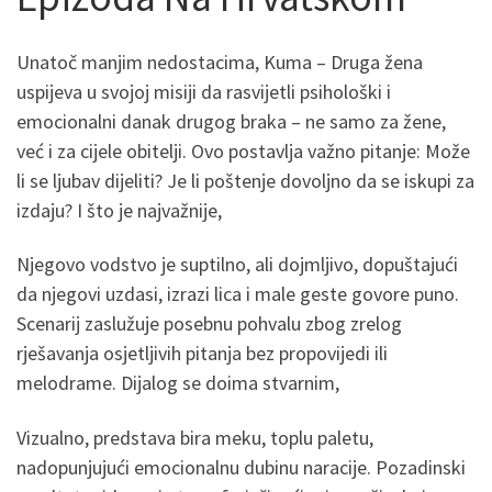
Unatoč manjim nedostacima, Kuma – Druga žena
uspijeva u svojoj misiji da rasvijetli psihološki i
emocionalni danak drugog braka – ne samo za žene,
već i za cijele obitelji. Ovo postavlja važno pitanje: Može
li se ljubav dijeliti? Je li poštenje dovoljno da se iskupi za
izdaju? I što je najvažnije,
Njegovo vodstvo je suptilno, ali dojmljivo, dopuštajući
da njegovi uzdasi, izrazi lica i male geste govore puno.
Scenarij zaslužuje posebnu pohvalu zbog zrelog
rješavanja osjetljivih pitanja bez propovijedi ili
melodrame. Dijalog se doima stvarnim,
Vizualno, predstava bira meku, toplu paletu,
nadopunjujući emocionalnu dubinu naracije. Pozadinski