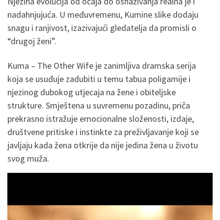
Njezina evolucija od očaja do osnaživanja realna je i
nadahnjujuća. U međuvremenu, Kumine slike dodaju
snagu i ranjivost, izazivajući gledatelja da promisli o
“drugoj ženi”.
Kuma – The Other Wife je zanimljiva dramska serija
koja se usuđuje zadubiti u temu tabua poligamije i
njezinog dubokog utjecaja na žene i obiteljske
strukture. Smještena u suvremenu pozadinu, priča
prekrasno istražuje emocionalne složenosti, izdaje,
društvene pritiske i instinkte za preživljavanje koji se
javljaju kada žena otkrije da nije jedina žena u životu
svog muža.