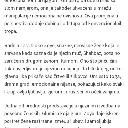
emocionalnom prtljagom. Umjesto da uđe u brak sa
zlom namjerom, ona je također uhvaćena u mrežu
manipulacije i emocionalne ovisnosti. Ova promjena u
perspektivi dodaje dubinu i odstupa od konvencionalnih
tropa.
Radnja se vrti oko Zoye, snažne, neovisne žene koja je
shrvana kada sazna da je njezin muž, Shahbaz, potajno
zaručen s drugom ženom, Kumom. Ono što priču čini
tako uvjerljivom je njezino odbijanje da bilo kojeg od tri
glavna lika prikaže kao žrtve ili zlikovce. Umjesto toga,
drama gradi emocionalne nijanse, pokazujući kako svaki
lik upravlja ljubavlju, vjerom i društvenim očekivanjima.
Jedna od prednosti predstave je u njezinim izvedbama,
posebno ženskih. Glumica koja glumi Zoyu daje iskren
portret žene rastrzane između ljubavi i samoljublja.