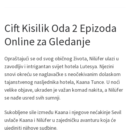
Cift Kisilik Oda 2 Epizoda
Online za Gledanje
Opraštajući se od svog običnog života, Nilüfer ulazi u
zavodljiv i intrigantan svijet hotela Lutesya. Njezini
snovi okreću se naglavačke s neočekivanim dolaskom
tajanstvenog nasljednika hotela, Kaana Tunce. U noći
velike objave, ukraden je važan komad nakita, a Nilüfer
se nađe usred svih sumnji.
Sukobljene sile između Kaana i njegove nećakinje Sevil
uvlače Kaana i Nilüfer u zajedničku avanturu koja će
ujediniti njihove sudbine.