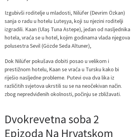
Izgubivši roditelje u mladosti, Nilüfer (Devrim Özkan)
sanja o radu u hotelu Luteşya, koji su njezini roditelji
izgradili. Kaan (Ulaş Tuna Astepe), jedan od nasljednika
hotela, vraća se u hotel, kojim godinama vlada njegova
polusestra Sevil (Gözde Seda Altuner),
Dok Nilüfer pokušava dobiti posao u velikom i
prestižnom hotelu, Kaan se vraća u Tursku kako bi
riješio nasljedne probleme. Putevi ova dva lika iz
različitih svjetova ukrstili su se na neočekivan način.
zbog nepredviđenih okolnosti, počinju se zbližavati.
Dvokrevetna soba 2
Epizoda Na Hrvatskom