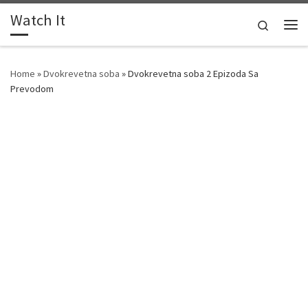
Watch It
Skip to content
Search
Me
Home
»
Dvokrevetna soba
»
Dvokrevetna soba 2 Epizoda Sa
Prevodom