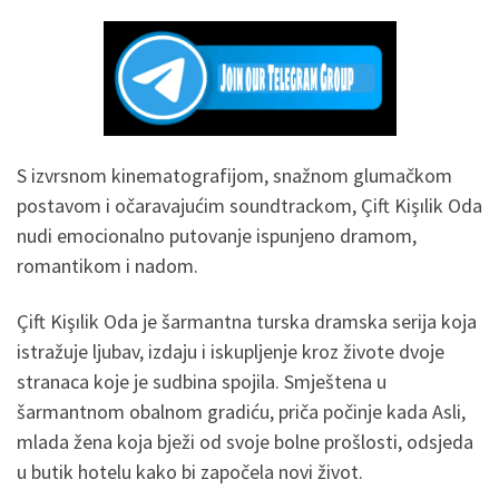
S izvrsnom kinematografijom, snažnom glumačkom
postavom i očaravajućim soundtrackom, Çift Kişılik Oda
nudi emocionalno putovanje ispunjeno dramom,
romantikom i nadom.
Çift Kişılik Oda je šarmantna turska dramska serija koja
istražuje ljubav, izdaju i iskupljenje kroz živote dvoje
stranaca koje je sudbina spojila. Smještena u
šarmantnom obalnom gradiću, priča počinje kada Asli,
mlada žena koja bježi od svoje bolne prošlosti, odsjeda
u butik hotelu kako bi započela novi život.