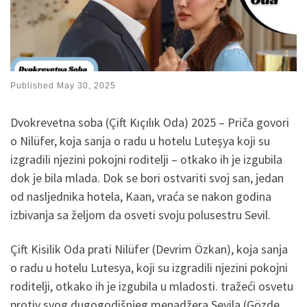
Published
May 30, 2025
Dvokrevetna soba (Çift Kıçılık Oda) 2025 – Priča govori
o Nilüfer, koja sanja o radu u hotelu Luteşya koji su
izgradili njezini pokojni roditelji – otkako ih je izgubila
dok je bila mlada. Dok se bori ostvariti svoj san, jedan
od nasljednika hotela, Kaan, vraća se nakon godina
izbivanja sa željom da osveti svoju polusestru Sevil.
Çift Kisilik Oda prati Nilüfer (Devrim Özkan), koja sanja
o radu u hotelu Lutesya, koji su izgradili njezini pokojni
roditelji, otkako ih je izgubila u mladosti. tražeći osvetu
protiv svog dugogodišnjeg menadžera Sevila (Gözde