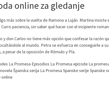
oda online za gledanje
go más sobre la vuelta de Ramona a Luján. Martina insiste e
a Curro paciencia, sin saber qué hacer con el incipiente roma
o y don Carlos no tiene más opción que confesar la razón qu
ocultándole al mundo. Petra se esfuerza en conseguirle a s
a, a pesar de la oposición de Rómulo y Pía.
des La Promesa Episodios La Promesa epizode La promesa 
ela Španska serija La Promesa Spanske serije Spanske serije
 online