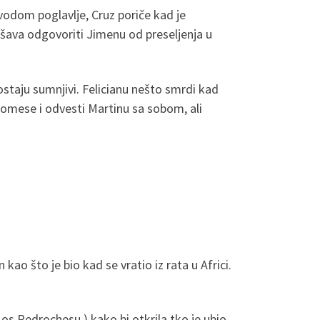
odom poglavlje, Cruz poriče kad je
ušava odgovoriti Jimenu od preseljenja u
postaju sumnjivi. Felicianu nešto smrdi kad
Promese i odvesti Martinu sa sobom, ali
ao što je bio kad se vratio iz rata u Africi.
os Pedrochesu ) kako bi otkrila tko je ubio