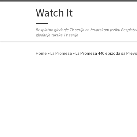
Skip to content
Watch It
Besplatno gledanje TV serija na hrvatskom jeziku Besplatn
gledanje turske TV serije
Home
»
La Promesa
»
La Promesa 440 epizoda sa Pre