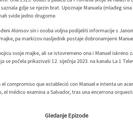
 saznala gdje se njezin brat. Upoznaje Manuela (mlađeg sina
dmah svide jedno drugome.
 Alonsov sin i osoba voljna podijeliti informacije s Janom o
ajke, pa markizov nasljednik postaje dobronamjerni Manue
bojicu svoje majke, ali se istovremeno ona i Manuel iskreno 
a se počela prikazivati 12. siječnja 2023. na kanalu La 1 Tel
 el compromiso que estableció con Manuel e intenta un acerc
, el médico examina a Salvador, tras una encerrona orquest
Gledanje Epizode