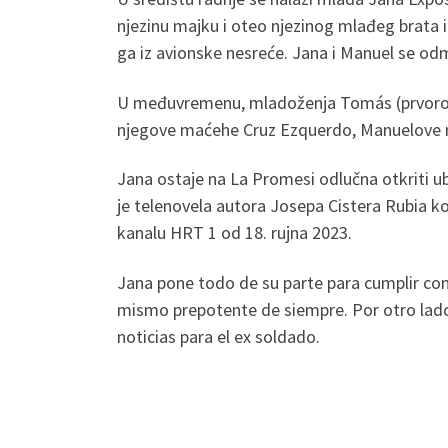
njezinu majku i oteo njezinog mlađeg brata i
ga iz avionske nesreće. Jana i Manuel se o
U međuvremenu, mladoženja Tomás (prvorođeni
njegove maćehe Cruz Ezquerdo, Manuelove m
Jana ostaje na La Promesi odlučna otkriti u
je telenovela autora Josepa Cistera Rubia koj
kanalu HRT 1 od 18. rujna 2023.
Jana pone todo de su parte para cumplir con
mismo prepotente de siempre. Por otro lado
noticias para el ex soldado.