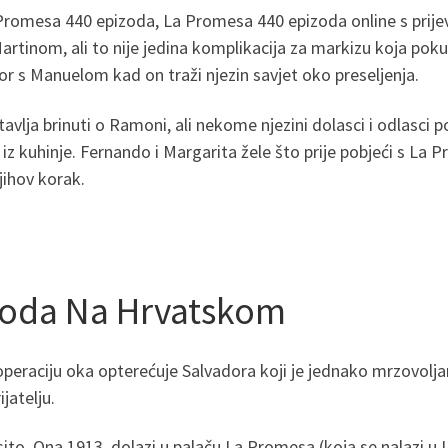
romesa 440 epizoda, La Promesa 440 epizoda online s prijev
artinom, ali to nije jedina komplikacija za markizu koja pok
 s Manuelom kad on traži njezin savjet oko preseljenja.
tavlja brinuti o Ramoni, ali nekome njezini dolasci i odlasci 
iz kuhinje. Fernando i Margarita žele što prije pobjeći s La 
jihov korak.
zoda Na Hrvatskom
raciju oka opterećuje Salvadora koji je jednako mrzovoljan k
jatelju.
ito. Ona 1913. dolazi u palaču La Promesa (koja se nalazi u L