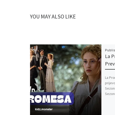
YOU MAY ALSO LIKE
Publi
La P
Pre
La Pro
prijev
Sezona
Sezona