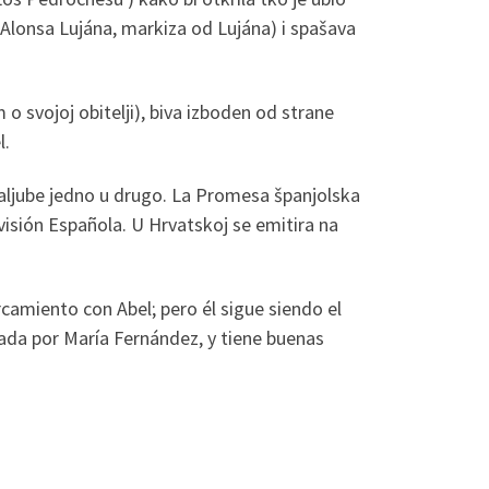
 Alonsa Lujána, markiza od Lujána) i spašava
 svojoj obitelji), biva izboden od strane
l.
zaljube jedno u drugo. La Promesa španjolska
evisión Española. U Hrvatskoj se emitira na
amiento con Abel; pero él sigue siendo el
ada por María Fernández, y tiene buenas