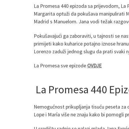
La Promesa 440 epizoda sa prijevodom, La P
Margarita optuži da pokušava manipulirati M
Madrid s Manuelom. Jana vodi težak razgovor
Pokušavajući ga zaboraviti, u tajnosti se nas
primijeti kako kuharice potajno iznose hranu 
Lorenzo zaduži jednog slugu da prati svaki n
La Promesa sve epizode
OVDJE
La Promesa 440 Epi
Nemogućnost prikupljanja tisuću peseta za ope
Lope i María više ne znaju kako bi pomogli pri
U središtu radnje se nalazi mlada Jana Expós