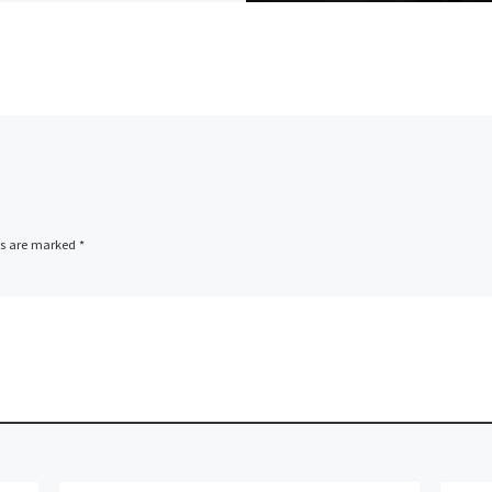
ds are marked
*