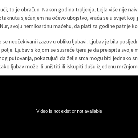
ući; to je obračun. Nakon godina trpljenja, Lejla više nije na
knuta sjećanjem na očevo ubojstvo, vraća se u svijet koji ju
i Nur, svoju nemilosrdnu maćehu, da plati za godine patnje koj
se neočekivani izazov u obliku ljubavi. Ljubav je bila posljedn
o polje. Ljubav s kojom se susreće tjera je da preispita svoje
nog putovanja, pokazujući da želje srca mogu biti jednako sn
kako ljubav može ili uništiti ili iskupiti dušu izjedenu mržnjom