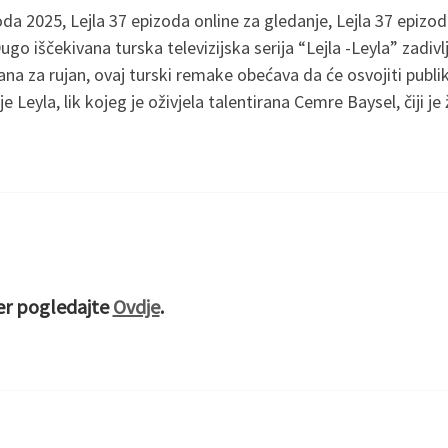
da 2025, Lejla 37 epizoda online za gledanje, Lejla 37 epizod
go iščekivana turska televizijska serija “Lejla -Leyla” zadivlj
zana za rujan, ovaj turski remake obećava da će osvojiti pu
e Leyla, lik kojeg je oživjela talentirana Cemre Baysel, čiji 
ter pogledajte
Ovdje
.