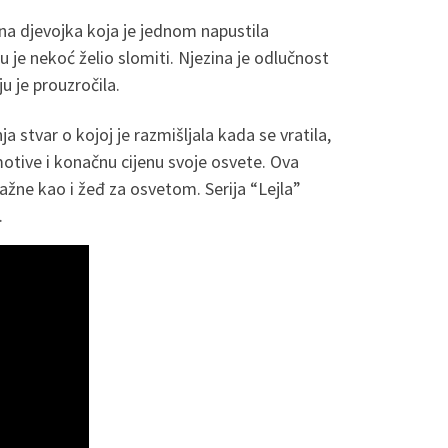
ivna djevojka koja je jednom napustila
 je nekoć želio slomiti. Njezina je odlučnost
u je prouzročila.
ja stvar o kojoj je razmišljala kada se vratila,
 motive i konačnu cijenu svoje osvete. Ova
ažne kao i žeđ za osvetom. Serija “Lejla”
.