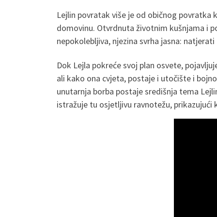
Lejlin povratak više je od običnog povratka k
domovinu. Otvrdnuta životnim kušnjama i pota
nepokolebljiva, njezina svrha jasna: natjerat
Dok Lejla pokreće svoj plan osvete, pojavljuje 
ali kako ona cvjeta, postaje i utočište i bojn
unutarnja borba postaje središnja tema Lejli
istražuje tu osjetljivu ravnotežu, prikazujući 