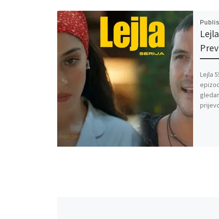
Publi
Lejl
Pre
Lejla 
epizod
gledan
prijev