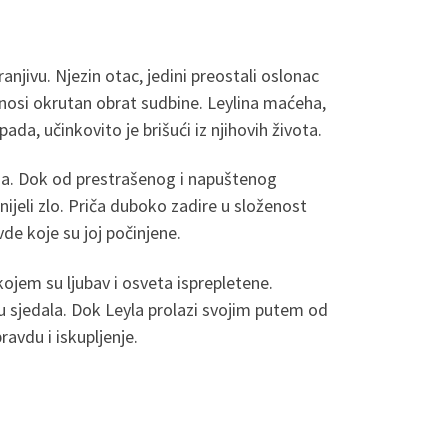
anjivu. Njezin otac, jedini preostali oslonac
onosi okrutan obrat sudbine. Leylina maćeha,
a, učinkovito je brišući iz njihovih života.
anja. Dok od prestrašenog i napuštenog
nijeli zlo. Priča duboko zadire u složenost
de koje su joj počinjene.
 kojem su ljubav i osveta isprepletene.
ubu sjedala. Dok Leyla prolazi svojim putem od
ravdu i iskupljenje.