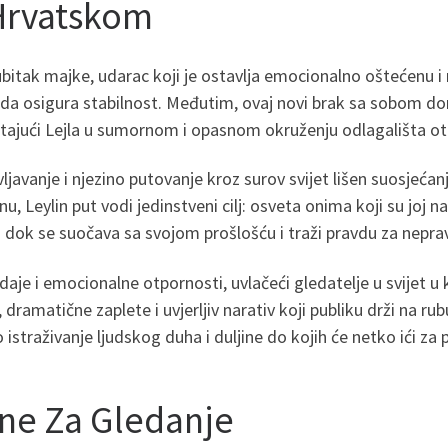
 Hrvatskom
ubitak majke, udarac koji je ostavlja emocionalno oštećenu i r
u da osigura stabilnost. Međutim, ovaj novi brak sa sobom d
tajući Lejla u sumornom i opasnom okruženju odlagališta otpad
vljavanje i njezino putovanje kroz surov svijet lišen suosjeć
, Leylin put vodi jedinstveni cilj: osveta onima koji su joj na
ju dok se suočava sa svojom prošlošću i traži pravdu za neprav
zdaje i emocionalne otpornosti, uvlačeći gledatelje u svijet u
 dramatične zaplete i uvjerljiv narativ koji publiku drži na r
istraživanje ljudskog duha i duljine do kojih će netko ići za p
ine Za Gledanje