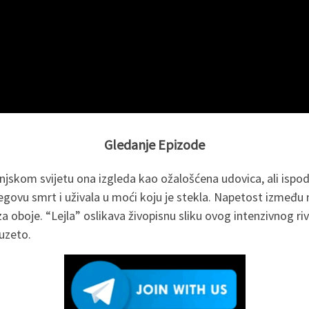
Gledanje Epizode
njskom svijetu ona izgleda kao ožalošćena udovica, ali ispod
jegovu smrt i uživala u moći koju je stekla. Napetost između nj
 oboje. “Lejla” oslikava živopisnu sliku ovog intenzivnog riv
duzeto.