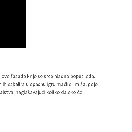
 ove fasade krije se srce hladno poput leda.
ih eskalira u opasnu igru ​​mačke i miša, gdje
alstva, naglašavajući koliko daleko će