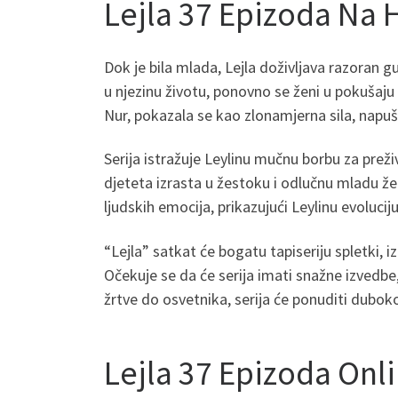
Lejla 37 Epizoda Na
Dok je bila mlada, Lejla doživljava razoran g
u njezinu životu, ponovno se ženi u pokušaj
Nur, pokazala se kao zlonamjerna sila, napuš
Serija istražuje Leylinu mučnu borbu za preži
djeteta izrasta u žestoku i odlučnu mladu ženu
ljudskih emocija, prikazujući Leylinu evoluci
“Lejla” satkat će bogatu tapiseriju spletki, i
Očekuje se da će serija imati snažne izvedbe,
žrtve do osvetnika, serija će ponuditi duboko 
Lejla 37 Epizoda Onl