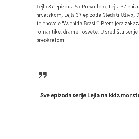
Lejla 37 epizoda Sa Prevodom, Lejla 37 epizo
hrvatskom, Lejla 37 epizoda Gledati Uživo, Du
telenovele “Avenida Brasil”. Premijera zaka
romantike, drame i osvete. U središtu serije j
preokretom.
Sve epizoda serije Lejla na kidz.mons