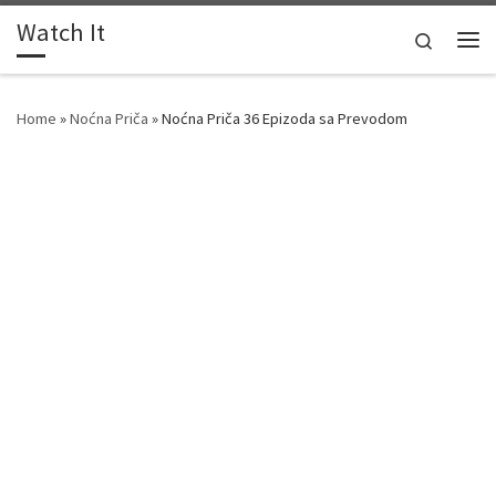
Watch It
Skip to content
Search
Me
Home
»
Noćna Priča
»
Noćna Priča 36 Epizoda sa Prevodom