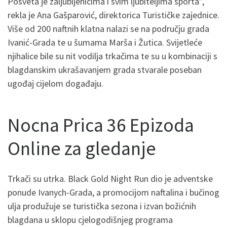
Posveta je zaljubljenicima i svim ljubiteljima sporta”,
rekla je Ana Gašparović, direktorica Turističke zajednice.
Više od 200 naftnih klatna nalazi se na području grada
Ivanić-Grada te u šumama Marša i Žutica. Svijetleće
njihalice bile su nit vodilja trkačima te su u kombinaciji s
blagdanskim ukrašavanjem grada stvarale poseban
ugođaj cijelom događaju.
Nocna Prica 36 Epizoda
Online za gledanje
Trkači su utrka. Black Gold Night Run dio je adventske
ponude Ivanych-Grada, a promocijom naftalina i bučinog
ulja produžuje se turistička sezona i izvan božićnih
blagdana u sklopu cjelogodišnjeg programa