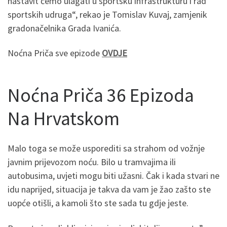
nastavit ćemo ulagati u sportsku infrastrukturu i rad
sportskih udruga“, rekao je Tomislav Kuvaj, zamjenik
gradonačelnika Grada Ivanića.
Noćna Priča sve epizode
OVDJE
Noćna Priča 36 Epizoda
Na Hrvatskom
Malo toga se može usporediti sa strahom od vožnje
javnim prijevozom noću. Bilo u tramvajima ili
autobusima, uvjeti mogu biti užasni. Čak i kada stvari ne
idu naprijed, situacija je takva da vam je žao zašto ste
uopće otišli, a kamoli što ste sada tu gdje jeste.