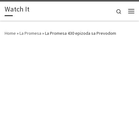
Watch It
Skip to content
Search
Me
Home
»
La Promesa
»
La Promesa 430 epizoda sa Prevodom