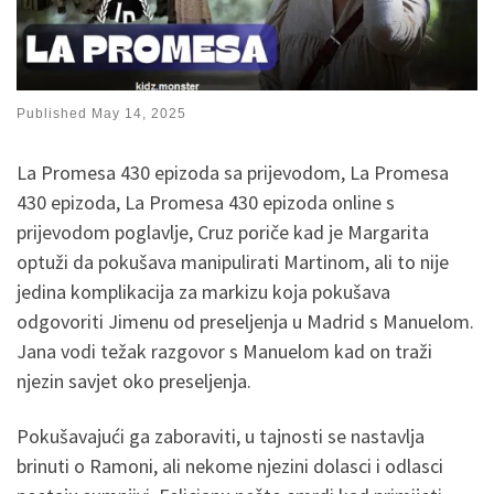
Published
May 14, 2025
La Promesa 430 epizoda sa prijevodom, La Promesa
430 epizoda, La Promesa 430 epizoda online s
prijevodom poglavlje, Cruz poriče kad je Margarita
optuži da pokušava manipulirati Martinom, ali to nije
jedina komplikacija za markizu koja pokušava
odgovoriti Jimenu od preseljenja u Madrid s Manuelom.
Jana vodi težak razgovor s Manuelom kad on traži
njezin savjet oko preseljenja.
Pokušavajući ga zaboraviti, u tajnosti se nastavlja
brinuti o Ramoni, ali nekome njezini dolasci i odlasci