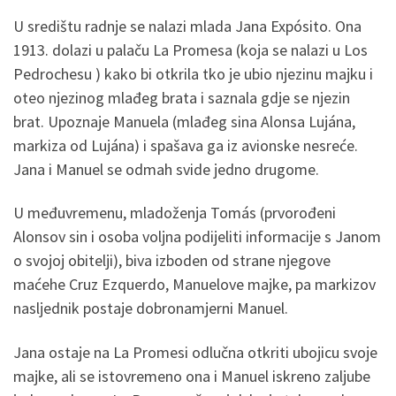
U središtu radnje se nalazi mlada Jana Expósito. Ona
1913. dolazi u palaču La Promesa (koja se nalazi u Los
Pedrochesu ) kako bi otkrila tko je ubio njezinu majku i
oteo njezinog mlađeg brata i saznala gdje se njezin
brat. Upoznaje Manuela (mlađeg sina Alonsa Lujána,
markiza od Lujána) i spašava ga iz avionske nesreće.
Jana i Manuel se odmah svide jedno drugome.
U međuvremenu, mladoženja Tomás (prvorođeni
Alonsov sin i osoba voljna podijeliti informacije s Janom
o svojoj obitelji), biva izboden od strane njegove
maćehe Cruz Ezquerdo, Manuelove majke, pa markizov
nasljednik postaje dobronamjerni Manuel.
Jana ostaje na La Promesi odlučna otkriti ubojicu svoje
majke, ali se istovremeno ona i Manuel iskreno zaljube