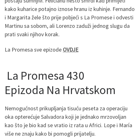
postaju sumnjivi. Felicianu nešto smrdi kad primijeti
kako kuharice potajno iznose hranu iz kuhinje. Fernando
i Margarita žele što prije pobjeći s La Promese i odvesti
Martinu sa sobom, ali Lorenzo zaduži jednog slugu da
prati svaki njihov korak.
La Promesa sve epizode
OVDJE
La Promesa 430
Epizoda Na Hrvatskom
Nemogućnost prikupljanja tisuću peseta za operaciju
oka opterećuje Salvadora koji je jednako mrzovoljan
kao što je bio kad se vratio iz rata u Africi. Lope i María
više ne znaju kako bi pomogli prijatelju.