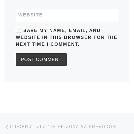
WEBSITE
SAVE MY NAME, EMAIL, AND
WEBSITE IN THIS BROWSER FOR THE
NEXT TIME I COMMENT.
Post navigation
Previous post
U DOBRU I ZLU 146 EPIZODA SA PREVODOM