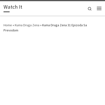
Watch It
Skip to content
Search
Me
Home
»
Kuma Druga Zena
»
Kuma Druga Zena 31 Epizoda Sa
Prevodom