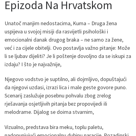
Epizoda Na Hrvatskom
Unatoč manjim nedostacima, Kuma – Druga žena
uspijeva u svojoj misiji da rasvijetli psihološki i
emocionalni danak drugog braka – ne samo za žene,
već i za cijele obitelji. Ovo postavlja važno pitanje: Može
li se ljubav dijeliti? Je li poštenje dovoljno da se iskupi za
izdaju? I što je najvažnije,
Njegovo vodstvo je suptilno, ali dojmljivo, dopuštajući
da njegovi uzdasi, izrazi lica i male geste govore puno.
Scenarij zaslužuje posebnu pohvalu zbog zrelog
rješavanja osjetljivih pitanja bez propovijedi ili
melodrame. Dijalog se doima stvarnim,
Vizualno, predstava bira meku, toplu paletu,
nadopunjujući emocionalnu dubinu naracije. Pozadinski