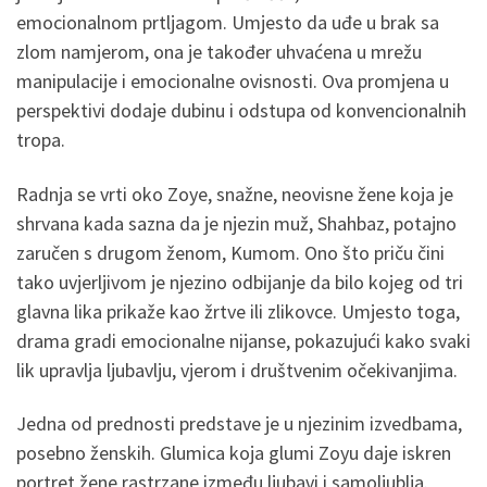
emocionalnom prtljagom. Umjesto da uđe u brak sa
zlom namjerom, ona je također uhvaćena u mrežu
manipulacije i emocionalne ovisnosti. Ova promjena u
perspektivi dodaje dubinu i odstupa od konvencionalnih
tropa.
Radnja se vrti oko Zoye, snažne, neovisne žene koja je
shrvana kada sazna da je njezin muž, Shahbaz, potajno
zaručen s drugom ženom, Kumom. Ono što priču čini
tako uvjerljivom je njezino odbijanje da bilo kojeg od tri
glavna lika prikaže kao žrtve ili zlikovce. Umjesto toga,
drama gradi emocionalne nijanse, pokazujući kako svaki
lik upravlja ljubavlju, vjerom i društvenim očekivanjima.
Jedna od prednosti predstave je u njezinim izvedbama,
posebno ženskih. Glumica koja glumi Zoyu daje iskren
portret žene rastrzane između ljubavi i samoljublja.