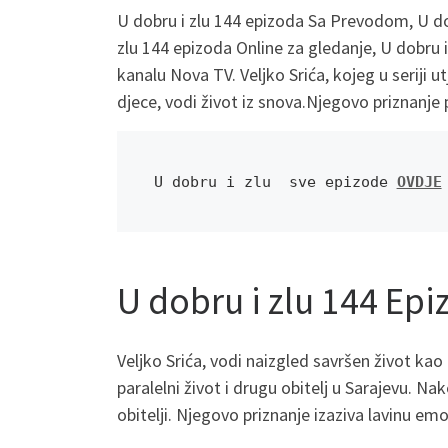
U dobru i zlu 144 epizoda Sa Prevodom, U do
zlu 144 epizoda Online za gledanje, U dobru i
kanalu Nova TV. Veljko Srića, kojeg u seriji ut
djece, vodi život iz snova.Njegovo priznanje
U dobru i zlu  sve epizode 
OVDJE
U dobru i zlu 144 Ep
Veljko Srića, vodi naizgled savršen život kao
paralelni život i drugu obitelj u Sarajevu. N
obitelji. Njegovo priznanje izaziva lavinu em