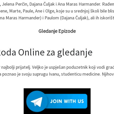
, Jelena Perčin, Dajana Čuljak i Ana Maras Harmander. Rađena
žene, Marte, Paule, Ane i Olge, koje su u srednjoj školi bile bl
(Ana Maras Harmander) i Paulom (Dajana Čuljak), ali ih iskoriš
Gledanje Epizode
izoda Online za gledanje
 najbolji prijatelj. Veljko je uspješan poduzetnik koji vodi gr
poznao je svoju suprugu Ivanu, studenticu medicine. Njihov b