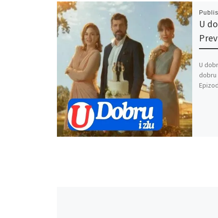
Publi
U do
Pre
U dobr
dobru 
Epizod