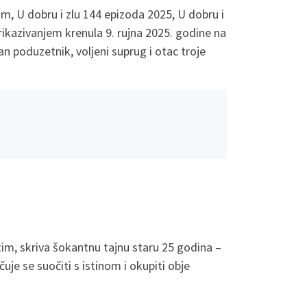
m, U dobru i zlu 144 epizoda 2025, U dobru i
prikazivanjem krenula 9. rujna 2025. godine na
šan poduzetnik, voljeni suprug i otac troje
tim, skriva šokantnu tajnu staru 25 godina –
uje se suočiti s istinom i okupiti obje