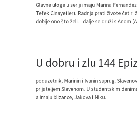
Glavne uloge u seriji imaju Marina Fernandez
Tefek Cinayetler). Radnja prati živote četiri 
dobije ono što želi. I dalje se druži s Anom 
U dobru i zlu 144 Ep
poduzetnik, Marinin i Ivanin suprug. Slavenov
prijateljem Slavenom. U studentskim danima 
a imaju blizance, Jakova i Niku.