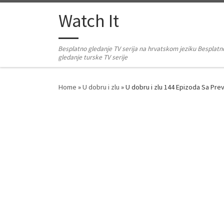
Skip to content
Watch It
Besplatno gledanje TV serija na hrvatskom jeziku Besplatn
gledanje turske TV serije
Home
»
U dobru i zlu
»
U dobru i zlu 144 Epizoda Sa Pr