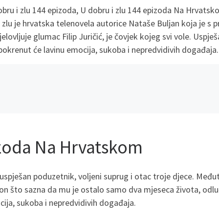
bru i zlu 144 epizoda, U dobru i zlu 144 epizoda Na Hrvatsko
 zlu je hrvatska telenovela autorice Nataše Buljan koja je s 
jelovljuje glumac Filip Juričić, je čovjek kojeg svi vole. Uspje
 pokrenut će lavinu emocija, sukoba i nepredvidivih događaja.
izoda Na Hrvatskom
 uspješan poduzetnik, voljeni suprug i otac troje djece. Među
akon što sazna da mu je ostalo samo dva mjeseca života, odluč
ocija, sukoba i nepredvidivih događaja.