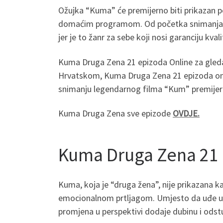
Ožujka “Kuma” će premijerno biti prikazan po
domaćim programom. Od početka snimanja 2002
jer je to žanr za sebe koji nosi garanciju kvali
Kuma Druga Zena 21 epizoda Online za gle
Hrvatskom, Kuma Druga Zena 21 epizoda onli
snimanju legendarnog filma “Kum” premijerno
Kuma Druga Zena sve epizode
OVDJE.
Kuma Druga Zena 21 
Kuma, koja je “druga žena”, nije prikazana k
emocionalnom prtljagom. Umjesto da uđe u 
promjena u perspektivi dodaje dubinu i odst