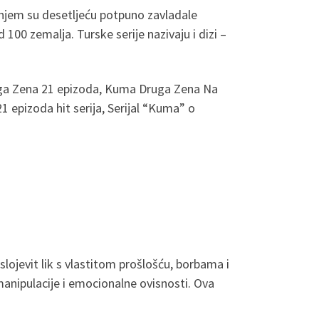
dnjem su desetljeću potpuno zavladale
00 zemalja. Turske serije nazivaju i dizi –
ga Zena 21 epizoda, Kuma Druga Zena Na
pizoda hit serija, Serijal “Kuma” o
lojevit lik s vlastitom prošlošću, borbama i
nipulacije i emocionalne ovisnosti. Ova