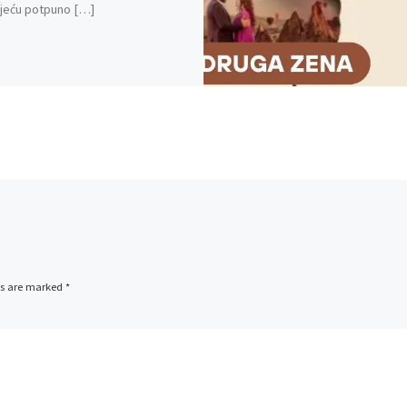
jeću potpuno […]
ds are marked
*