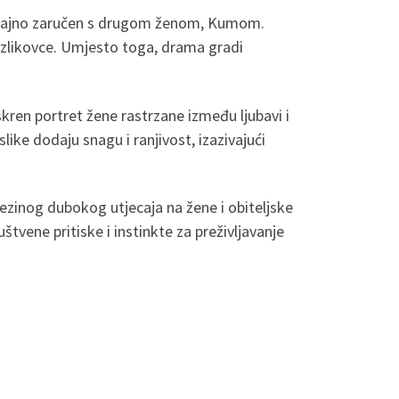
 potajno zaručen s drugom ženom, Kumom.
ili zlikovce. Umjesto toga, drama gradi
ren portret žene rastrzane između ljubavi i
ike dodaju snagu i ranjivost, izazivajući
ezinog dubokog utjecaja na žene i obiteljske
tvene pritiske i instinkte za preživljavanje