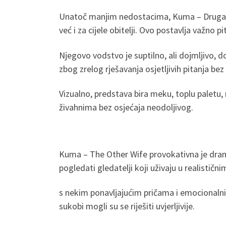
Unatoč manjim nedostacima, Kuma – Druga žen
već i za cijele obitelji. Ovo postavlja važno pi
Njegovo vodstvo je suptilno, ali dojmljivo, d
zbog zrelog rješavanja osjetljivih pitanja be
Vizualno, predstava bira meku, toplu paletu,
živahnima bez osjećaja neodoljivog.
Kuma – The Other Wife provokativna je drama
pogledati gledatelji koji uživaju u realistič
s nekim ponavljajućim pričama i emocionalnim
sukobi mogli su se riješiti uvjerljivije.