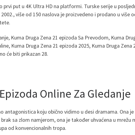
 prvi put u 4K Ultra HD na platformi. Turske serije u poslje
., više od 150 naslova je proizvedeno i prodano u više od 1
tete.
danje, Kuma Druga Zena 21 epizoda Sa Prevodom, Kuma Dru
ne, Kuma Druga Zena 21 epizoda 2025, Kuma Druga Zena 21 e
 će biti prikazan 28.
Epizoda Online Za Gledanje
ao antagonistica koju obično vidimo u desi dramama. Ona je s
brak sa zlom namjerom, ona je također uhvaćena u mrežu ma
upa od konvencionalnih tropa.