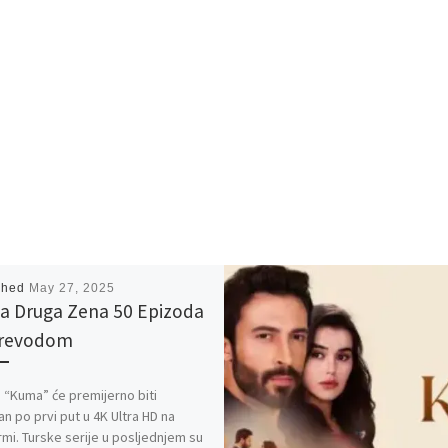
shed
May 27, 2025
 Druga Zena 50 Epizoda
Prevodom
 “Kuma” će premijerno biti
an po prvi put u 4K Ultra HD na
rmi. Turske serije u posljednjem su