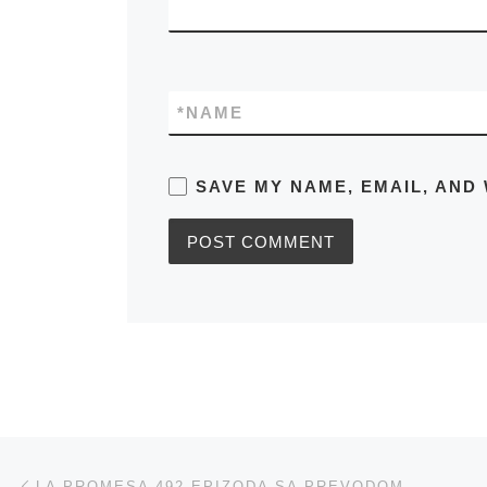
*
NAME
SAVE MY NAME, EMAIL, AND 
Post navigation
Previous post
LA PROMESA 492 EPIZODA SA PREVODOM