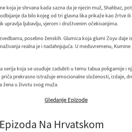
žene koja je shrvana kada sazna da je njezin muž, Shahbaz,
 odbijanje da bilo kojeg od tri glavna lika prikaže kao žrtve 
k upravlja ljubavlju, vjerom i društvenim očekivanjima.
izvedbama, posebno ženskih. Glumica koja glumi Zoyu daje isk
snaživanja realna je i nadahnjujuća. U međuvremenu, Kumine sl
serija koja se usuđuje zadubiti u temu tabua poligamije i nj
riča prekrasno istražuje emocionalne složenosti, izdaje, druš
ina žena u životu svog muža.
Gledanje Epizode
 Epizoda Na Hrvatskom