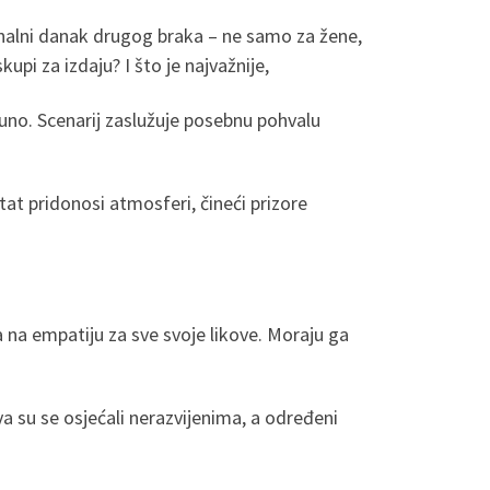
onalni danak drugog braka – ne samo za žene,
skupi za izdaju? I što je najvažnije,
 puno. Scenarij zaslužuje posebnu pohvalu
at pridonosi atmosferi, čineći prizore
na empatiju za sve svoje likove. Moraju ga
a su se osjećali nerazvijenima, a određeni