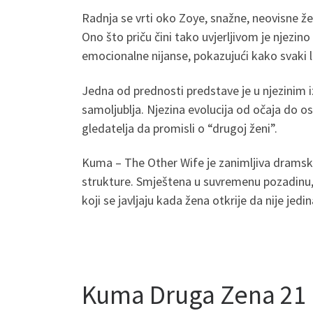
Radnja se vrti oko Zoye, snažne, neovisne 
Ono što priču čini tako uvjerljivom je njezino
emocionalne nijanse, pokazujući kako svaki li
Jedna od prednosti predstave je u njezinim 
samoljublja. Njezina evolucija od očaja do o
gledatelja da promisli o “drugoj ženi”.
Kuma – The Other Wife je zanimljiva dramska 
strukture. Smještena u suvremenu pozadinu, p
koji se javljaju kada žena otkrije da nije jed
Kuma Druga Zena 21