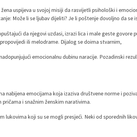
a uspijeva u svojoj misiji da rasvijetli psihološki i emoci
tanje: Može li se ljubav dijeliti? Je li poštenje dovoljno da se i
opuštajući da njegovi uzdasi, izrazi lica i male geste govore
z propovijedi ili melodrame. Dijalog se doima stvarnim,
 nadopunjujući emocionalnu dubinu naracije. Pozadinski rezult
 nabijena emocijama koja izaziva društvene norme i poziva 
nim pričama i snažnim ženskim narativima.
 lukovima koji su se mogli presjeći. Neki od sporednih likov