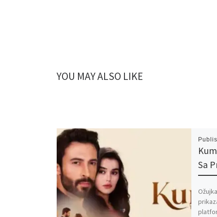
YOU MAY ALSO LIKE
Publi
Kuma
Sa 
Ožujka
prikaz
platfo