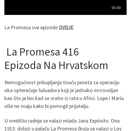
La Promesa sve epizode
OVDJE
La Promesa 416
Epizoda Na Hrvatskom
Nemogućnost prikupljanja tisuću peseta za operaciju
oka opterećuje Salvadora koji je jednako mrzovoljan
kao što je bio kad se vratio iz rata u Africi. Lope i María
više ne znaju kako bi pomogli prijatelju.
U središtu radnje se nalazi mlada Jana Expósito. Ona
1913. dolazi u palaču La Promesa (koja se nalazi u Los