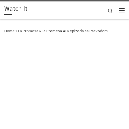
Watch It
Skip to content
Search
Me
Home
»
La Promesa
»
La Promesa 416 epizoda sa Prevodom