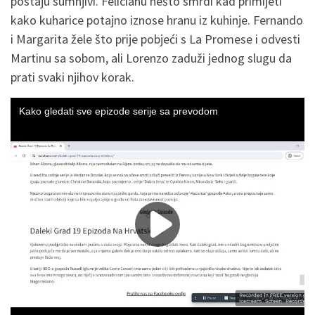
postaju sumnjivi. Felicianu nešto smrdi kad primijeti
kako kuharice potajno iznose hranu iz kuhinje. Fernando
i Margarita žele što prije pobjeći s La Promese i odvesti
Martinu sa sobom, ali Lorenzo zaduži jednog slugu da
prati svaki njihov korak.