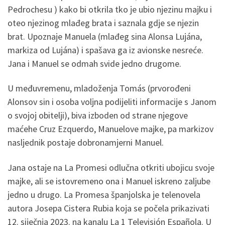
Pedrochesu ) kako bi otkrila tko je ubio njezinu majku i
oteo njezinog mlađeg brata i saznala gdje se njezin
brat. Upoznaje Manuela (mlađeg sina Alonsa Lujána,
markiza od Lujána) i spašava ga iz avionske nesreće.
Jana i Manuel se odmah svide jedno drugome.
U međuvremenu, mladoženja Tomás (prvorođeni
Alonsov sin i osoba voljna podijeliti informacije s Janom
o svojoj obitelji), biva izboden od strane njegove
maćehe Cruz Ezquerdo, Manuelove majke, pa markizov
nasljednik postaje dobronamjerni Manuel.
Jana ostaje na La Promesi odlučna otkriti ubojicu svoje
majke, ali se istovremeno ona i Manuel iskreno zaljube
jedno u drugo. La Promesa španjolska je telenovela
autora Josepa Cistera Rubia koja se počela prikazivati
12. siječnja 2023. na kanalu La 1 Televisión Española. U