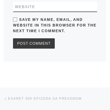
WEBSITE
SAVE MY NAME, EMAIL, AND
WEBSITE IN THIS BROWSER FOR THE
NEXT TIME I COMMENT.
Post navigation
Previous post
ESARET 500 EPIZODA SA PREVODOM