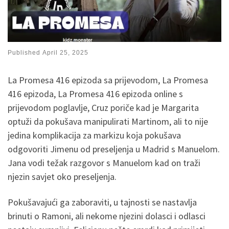
Published
April 25, 2025
La Promesa 416 epizoda sa prijevodom, La Promesa
416 epizoda, La Promesa 416 epizoda online s
prijevodom poglavlje, Cruz poriče kad je Margarita
optuži da pokušava manipulirati Martinom, ali to nije
jedina komplikacija za markizu koja pokušava
odgovoriti Jimenu od preseljenja u Madrid s Manuelom.
Jana vodi težak razgovor s Manuelom kad on traži
njezin savjet oko preseljenja.
Pokušavajući ga zaboraviti, u tajnosti se nastavlja
brinuti o Ramoni, ali nekome njezini dolasci i odlasci