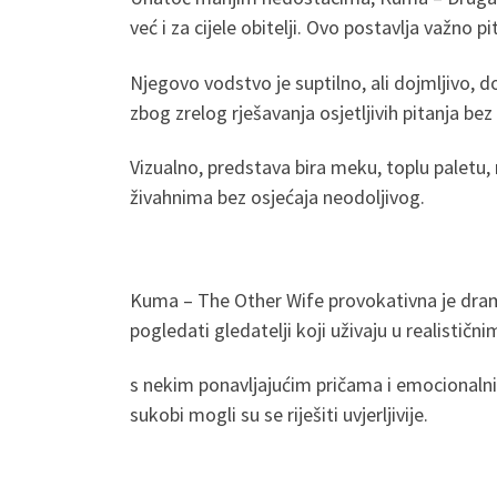
već i za cijele obitelji. Ovo postavlja važno pi
Njegovo vodstvo je suptilno, ali dojmljivo, d
zbog zrelog rješavanja osjetljivih pitanja be
Vizualno, predstava bira meku, toplu paletu,
živahnima bez osjećaja neodoljivog.
Kuma – The Other Wife provokativna je drama
pogledati gledatelji koji uživaju u realistič
s nekim ponavljajućim pričama i emocionalnim
sukobi mogli su se riješiti uvjerljivije.