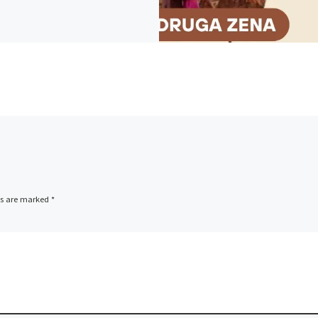
ds are marked
*