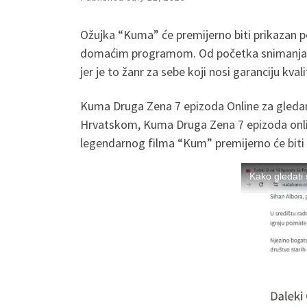
Ožujka “Kuma” će premijerno biti prikazan po
domaćim programom. Od početka snimanja 2002
jer je to žanr za sebe koji nosi garanciju kvali
Kuma Druga Zena 7 epizoda Online za gled
Hrvatskom, Kuma Druga Zena 7 epizoda onlin
legendarnog filma “Kum” premijerno će biti 