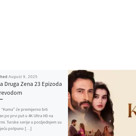
shed
August 9, 2025
 Druga Zena 23 Epizoda
Prevodom
 “Kuma” će premijerno biti
an po prvi put u 4K Ultra HD na
rmi. Turske serije u posljednjem su
jeću potpuno […]