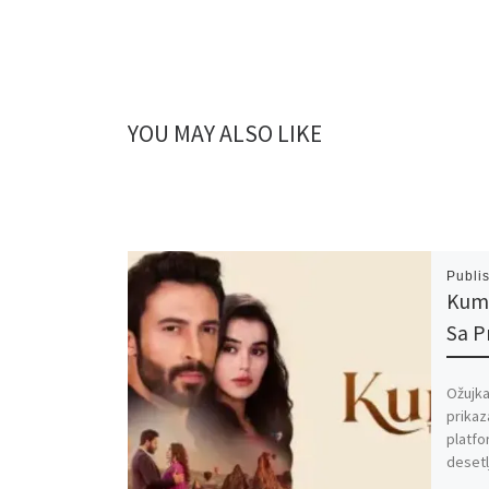
YOU MAY ALSO LIKE
Publi
Kuma
Sa 
Ožujka
prikaz
platfo
desetl