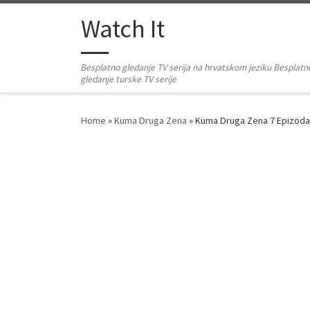
Skip to content
Watch It
Besplatno gledanje TV serija na hrvatskom jeziku Besplatn
gledanje turske TV serije
Home
»
Kuma Druga Zena
»
Kuma Druga Zena 7 Epizod