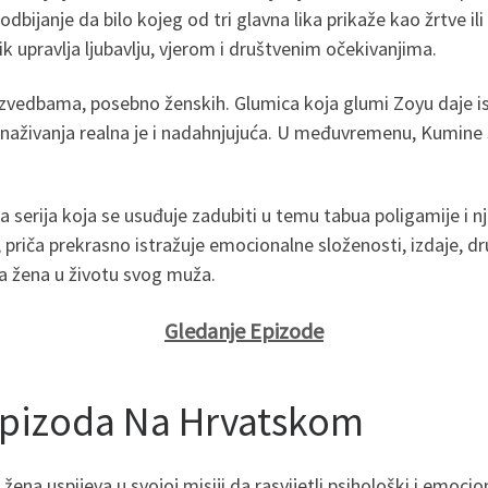
 odbijanje da bilo kojeg od tri glavna lika prikaže kao žrtve 
k upravlja ljubavlju, vjerom i društvenim očekivanjima.
izvedbama, posebno ženskih. Glumica koja glumi Zoyu daje isk
snaživanja realna je i nadahnjujuća. U međuvremenu, Kumine sl
serija koja se usuđuje zadubiti u temu tabua poligamije i nj
riča prekrasno istražuje emocionalne složenosti, izdaje, druš
ina žena u životu svog muža.
Gledanje Epizode
Epizoda Na Hrvatskom
a uspijeva u svojoj misiji da rasvijetli psihološki i emoci