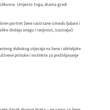
ili zlikovce. Umjesto toga, drama gradi
ren portret žene rastrzane između ljubavi i
ike dodaju snagu i ranjivost, izazivajući
ezinog dubokog utjecaja na žene i obiteljske
tvene pritiske i instinkte za preživljavanje
onalni danak drugog braka – ne samo za žene,