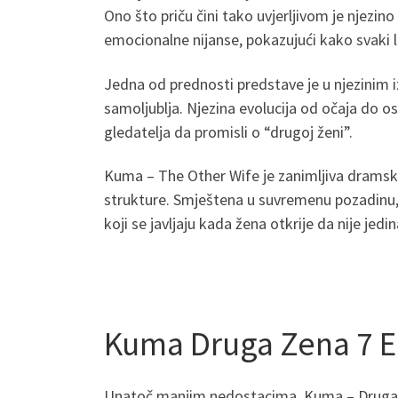
Ono što priču čini tako uvjerljivom je njezino
emocionalne nijanse, pokazujući kako svaki li
Jedna od prednosti predstave je u njezinim 
samoljublja. Njezina evolucija od očaja do o
gledatelja da promisli o “drugoj ženi”.
Kuma – The Other Wife je zanimljiva dramska 
strukture. Smještena u suvremenu pozadinu, p
koji se javljaju kada žena otkrije da nije jed
Kuma Druga Zena 7 
Unatoč manjim nedostacima, Kuma – Druga žen