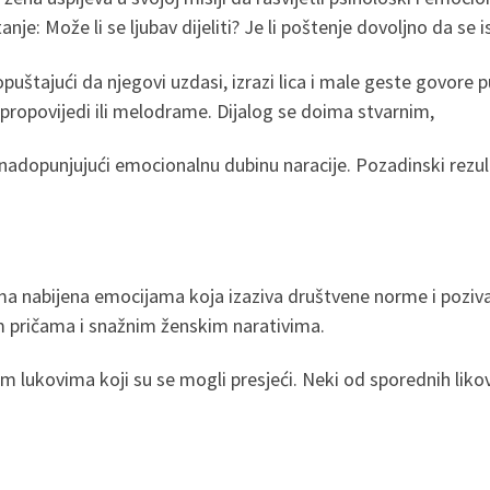
tanje: Može li se ljubav dijeliti? Je li poštenje dovoljno da se i
opuštajući da njegovi uzdasi, izrazi lica i male geste govore
z propovijedi ili melodrame. Dijalog se doima stvarnim,
 nadopunjujući emocionalnu dubinu naracije. Pozadinski rezult
 nabijena emocijama koja izaziva društvene norme i poziva 
nim pričama i snažnim ženskim narativima.
 lukovima koji su se mogli presjeći. Neki od sporednih likov