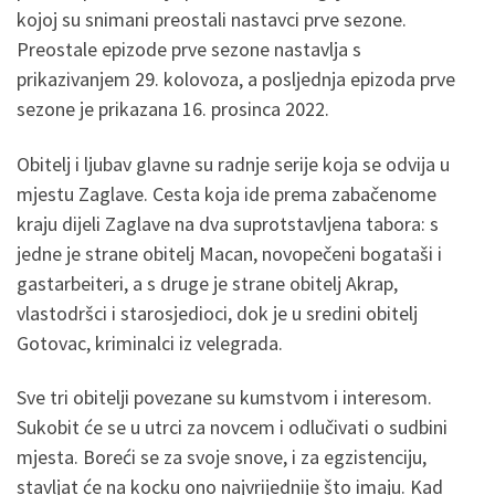
kojoj su snimani preostali nastavci prve sezone.
Preostale epizode prve sezone nastavlja s
prikazivanjem 29. kolovoza, a posljednja epizoda prve
sezone je prikazana 16. prosinca 2022.
Obitelj i ljubav glavne su radnje serije koja se odvija u
mjestu Zaglave. Cesta koja ide prema zabačenome
kraju dijeli Zaglave na dva suprotstavljena tabora: s
jedne je strane obitelj Macan, novopečeni bogataši i
gastarbeiteri, a s druge je strane obitelj Akrap,
vlastodršci i starosjedioci, dok je u sredini obitelj
Gotovac, kriminalci iz velegrada.
Sve tri obitelji povezane su kumstvom i interesom.
Sukobit će se u utrci za novcem i odlučivati o sudbini
mjesta. Boreći se za svoje snove, i za egzistenciju,
stavljat će na kocku ono najvrijednije što imaju. Kad