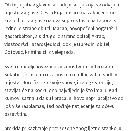
Obitelj i ljubav glavne su radnje serije koja se odvija u
mjestu Zaglave. Cesta koja ide prema zabačenome
kraju dijeli Zaglave na dva suprotstavljena tabora: s
jedne je strane obitelj Macan, novopečeni bogataši i
gastarbeiteri, a s druge je strane obitelj Akrap,
vlastodršci i starosjedioci, dok je u sredini obitelj
Gotovac, kriminalci iz velegrada.
Sve tri obitelji povezane su kumstvom i interesom.
Sukobit će se u utrci za novcem i odlučivati o sudbini
mjesta. Boreći se za svoje snove, i za egzistenciju,
stavljat će na kocku ono najvrijednije što imaju. Kad
kumovi saznaju da su i braća, njihovo neprijateljstvo se
još više rasplamsa, tad počinje natjecanje za očevu
ostavštinu.
prekida prikazivanje prve sezone zbog ljetne stanke, u