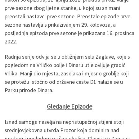
prve sezone zbog ljetne stanke, u kojoj su snimani
preostali nastavci prve sezone. Preostale epizode prve
sezone nastavlja s prikazivanjem 29. kolovoza, a
posljednja epizoda prve sezone je prikazana 16. prosinca
2022.
Radnja serije odvija se u obližnjem selu Zaglave, koje s
pogledom na Vrličko polje i Dinaru utjelovljuje gradić
Vrlika. Manji dio mjesta, zaselaka i mjesno groblje koji
se protežu istočno od državne ceste D1 nalaze se u
Parku prirode Dinara.
Gledanje Epizode
Iznad samoga naselja na nepristupačnoj stijeni stoji
srednjovjekovna utvrda Prozor koja dominira nad
gradom i pogledom na širu okolicu. Glavni trg Zaglava