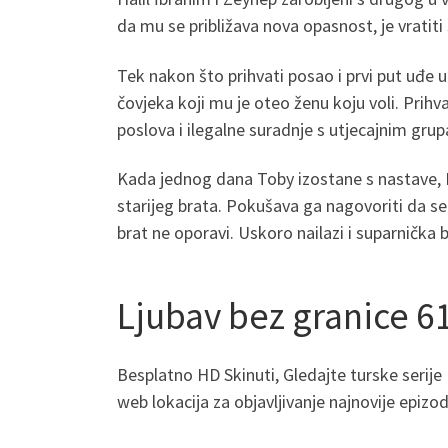
da mu se približava nova opasnost, je vratiti 
Tek nakon što prihvati posao i prvi put uđe 
čovjeka koji mu je oteo ženu koju voli. Prihva
poslova i ilegalne suradnje s utjecajnim gru
Kada jednog dana Toby izostane s nastave, B
starijeg brata. Pokušava ga nagovoriti da s
brat ne oporavi. Uskoro nailazi i suparnička 
Ljubav bez granice 6
Besplatno HD Skinuti, Gledajte turske serij
web lokacija za objavljivanje najnovije epiz