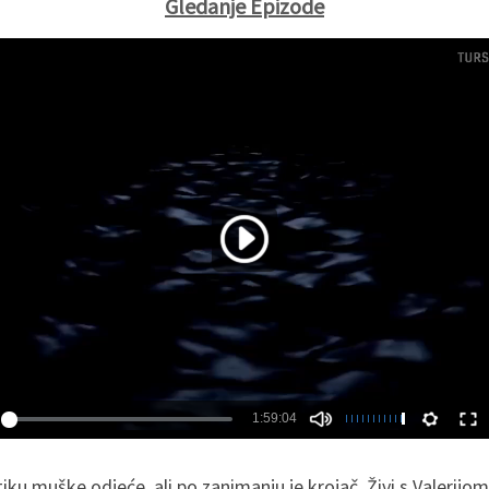
Gledanje Epizode
 muške odjeće, ali po zanimanju je krojač. Živi s Valerijom, 