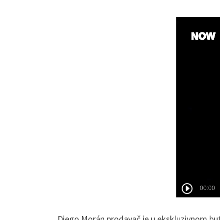
Diego Morán prodavač je u ekskluzivnom butiku