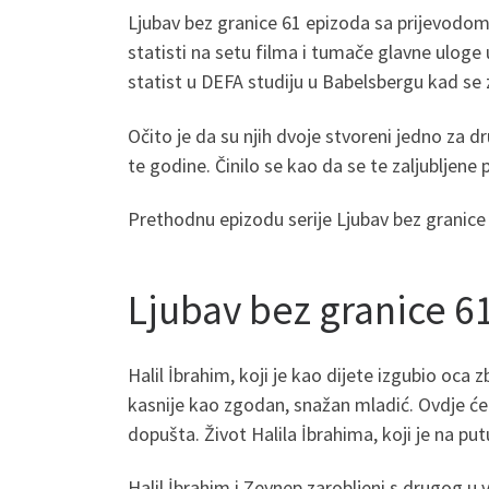
Ljubav bez granice 61 epizoda sa prijevodom,
statisti na setu filma i tumače glavne uloge u
statist u DEFA studiju u Babelsbergu kad se 
Očito je da su njih dvoje stvoreni jedno za d
te godine. Činilo se kao da se te zaljubljene 
Prethodnu epizodu serije Ljubav bez granic
Ljubav bez granice 6
Halil İbrahim, koji je kao dijete izgubio oca
kasnije kao zgodan, snažan mladić. Ovdje će s
dopušta. Život Halila İbrahima, koji je na p
Halil İbrahim i Zeynep zarobljeni s drugog u v