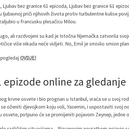
 Ljubav bez granice 61 epizoda, Ljubav bez granice 61 epizoda
 ljubavnoj priči njihovih života protiv turbulentne kulise povi
zaljubio u francusku plesačicu Milou.
rugo, ali razdvojeni su kad je Istočna Njemačka zatvorila svoj
ptičice više nikada neće vidjeti. No, Emil je smislio smion plan
e pogledaj
OVDJE!
1 epizode online za gledanje
 zbog krvne osvete i bio prognan u Istanbul, vraća se u svoj r
e oženiti djevojkom koju voli, Yasemin, i uspostaviti svoj no
utu osvete, potpuno će se promijeniti pojavom Zeynep, jedne 
rlo različitim situacijama. , Rizvanovim povratkom pojavio se t