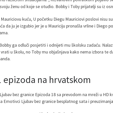
svoju ženu od koje se otuđio. Bobby i Toby prijatelji su iz os
u Mauriciovu kuću, U početku Diegu Mauriciovi poslovi nisu su
ća da ju je izgubio jer je u Mauriciju pronašla vrline i Diego p
pama.
obby ga odluči posjetiti i odnijeti mu školsku zadaću. Nalaz
e vrati u školu, no Toby mu objašnjava kako nema izbora te 
banda.
1 epizoda na hrvatskom
e Ljubav bez granice Epizoda 18 sa prevodom na mreži u HD kv
oda Emotivci Ljubav bez granice besplatnog sata i preuzimanja