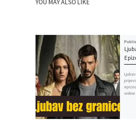
YOU MAY ALSO LIKE
Publi
Ljub
Epiz
Ljubav
prijev
epizod
online