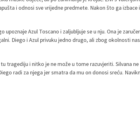
pušta i odnosi sve vrijedne predmete. Nakon što ga izbace i
go upoznaje Azul Toscano i zaljubljuje se u nju. Ona je zaruč
galni. Diego i Azul privuku jedno drugo, ali zbog okolnosti nas
u tragediju i nitko je ne može u tome razuvjeriti. Silvana ne
 Diego radi za njega jer smatra da mu on donosi sreću. Navikn