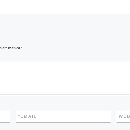
ds are marked
*
*
EMAIL
WEB