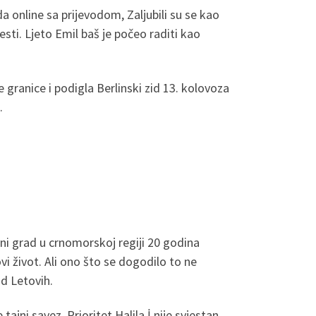
 online sa prijevodom, Zaljubili su se kao
jesti. Ljeto Emil baš je počeo raditi kao
e granice i podigla Berlinski zid 13. kolovoza
.
odni grad u crnomorskoj regiji 20 godina
vi život. Ali ono što se dogodilo to ne
od Letovih.
ajni savez. Prioritet Halila İ nije svjestan