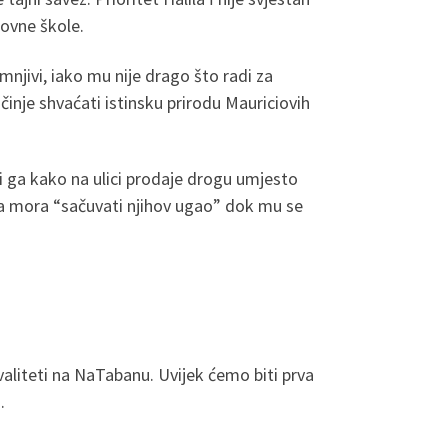
novne škole.
mnjivi, iako mu nije drago što radi za
očinje shvaćati istinsku prirodu Mauriciovih
i ga kako na ulici prodaje drogu umjesto
da mora “sačuvati njihov ugao” dok mu se
aliteti na NaTabanu. Uvijek ćemo biti prva
.