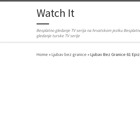
Skip to content
Watch It
Besplatno gledanje TV serija na hrvatskom jeziku Besplatn
gledanje turske TV serije
Home
»
Ljubav bez granice
»
Ljubav Bez Granice 61 Ep