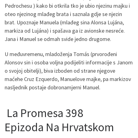
Pedrochesu ) kako bi otkrila tko je ubio njezinu majku i
oteo njezinog mlađeg brata i saznala gdje se njezin
brat. Upoznaje Manuela (mlađeg sina Alonsa Lujána,
markiza od Lujána) i spašava ga iz avionske nesreće.
Jana i Manuel se odmah svide jedno drugome.
U međuvremenu, mladoženja Tomás (prvorođeni
Alonsov sin i osoba voljna podijeliti informacije s Janom
o svojoj obitelji), biva izboden od strane njegove
maćehe Cruz Ezquerdo, Manuelove majke, pa markizov
nasljednik postaje dobronamjerni Manuel.
La Promesa 398
Epizoda Na Hrvatskom