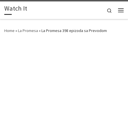
Watch It
Skip to content
Search
Me
Home
»
La Promesa
»
La Promesa 398 epizoda sa Prevodom