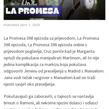
Published
April 1, 2025
La Promesa 398 epizoda sa prijevodom, La Promesa
398 epizoda, La Promesa 398 epizoda online s
prijevodom poglavlje, Cruz poriče kad je Margarita
optuži da pokušava manipulirati Martinom, ali to nije
jedina komplikacija za markizu koja pokušava
odgovoriti Jimenu od preseljenja u Madrid s Manuelom.
Jana vodi težak razgovor s Manuelom kad on traži
njezin savjet oko preseljenja.
Pokušavajući ga zaboraviti, u tajnosti se nastavlja
brinuti o Ramoni, ali nekome njezini dolasci i odlasci