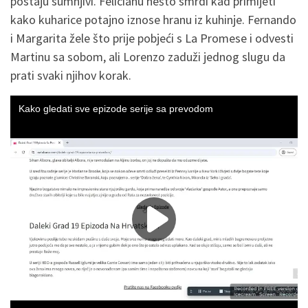
postaju sumnjivi. Felicianu nešto smrdi kad primijeti
kako kuharice potajno iznose hranu iz kuhinje. Fernando
i Margarita žele što prije pobjeći s La Promese i odvesti
Martinu sa sobom, ali Lorenzo zaduži jednog slugu da
prati svaki njihov korak.