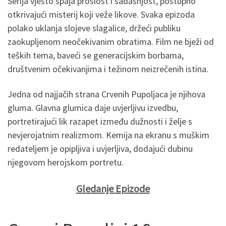
Serija vješto spaja prošlost i sadašnjost, postupno
otkrivajući misterij koji veže likove. Svaka epizoda
polako uklanja slojeve slagalice, držeći publiku
zaokupljenom neočekivanim obratima. Film ne bježi od
teških tema, baveći se generacijskim borbama,
društvenim očekivanjima i težinom neizrečenih istina.
Jedna od najjačih strana Crvenih Pupoljaca je njihova
gluma. Glavna glumica daje uvjerljivu izvedbu,
portretirajući lik razapet između dužnosti i želje s
nevjerojatnim realizmom. Kemija na ekranu s muškim
redateljem je opipljiva i uvjerljiva, dodajući dubinu
njegovom herojskom portretu.
Gledanje Epizode