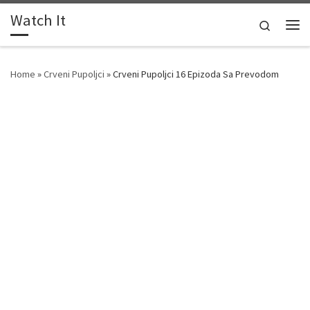
Watch It
Skip to content
Search
Me
Home
»
Crveni Pupoljci
»
Crveni Pupoljci 16 Epizoda Sa Prevodom