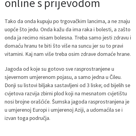
online s prijevodom
Tako da onda kupuju po trgovačkim lancima, a ne znaju
uopće što jedu. Onda kažu da ima raka i bolesti, a zašto
onda ja recimo nisam bolesna. Treba samo jesti zdravu i
domaću hranu te biti što više na suncu jer su to pravi
vitamini. Kaj nam više treba osim zdrave domaće hrane.
Jagoda od koje su gotovo sve rasprostranjene u
sjevernom umjerenom pojasu, a samo jedna u Čileu.
Donji su listovi biljaka sastavljeni od 3 liske; od bijelih se
cvjetova razvija zbirni plod koji na mesnatom cvjetištu
nosi brojne orašćiće. Šumska jagoda rasprostranjena je
u umjerenoj Europi i umjerenoj Aziji, a udomaćila se i
izvan toga područja.