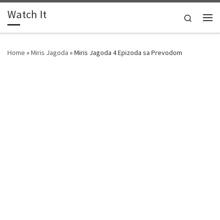
Watch It
Skip to content
Search
Me
Home
»
Miris Jagoda
»
Miris Jagoda 4 Epizoda sa Prevodom