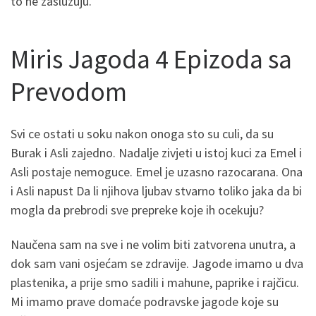
to ne zasluzuju.
Miris Jagoda 4 Epizoda sa
Prevodom
Svi ce ostati u soku nakon onoga sto su culi, da su
Burak i Asli zajedno. Nadalje zivjeti u istoj kuci za Emel i
Asli postaje nemoguce. Emel je uzasno razocarana. Ona
i Asli napust Da li njihova ljubav stvarno toliko jaka da bi
mogla da prebrodi sve prepreke koje ih ocekuju?
Naučena sam na sve i ne volim biti zatvorena unutra, a
dok sam vani osjećam se zdravije. Jagode imamo u dva
plastenika, a prije smo sadili i mahune, paprike i rajčicu.
Mi imamo prave domaće podravske jagode koje su