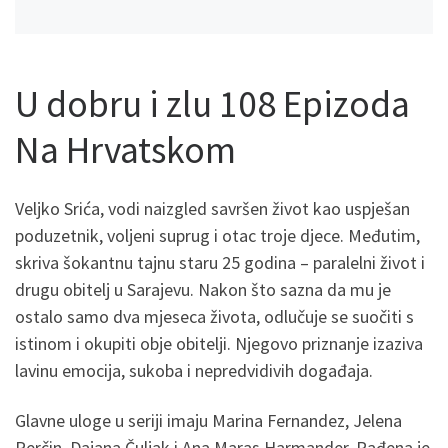
U dobru i zlu 108 Epizoda
Na Hrvatskom
Veljko Srića, vodi naizgled savršen život kao uspješan
poduzetnik, voljeni suprug i otac troje djece. Međutim,
skriva šokantnu tajnu staru 25 godina – paralelni život i
drugu obitelj u Sarajevu. Nakon što sazna da mu je
ostalo samo dva mjeseca života, odlučuje se suočiti s
istinom i okupiti obje obitelji. Njegovo priznanje izaziva
lavinu emocija, sukoba i nepredvidivih događaja.
Glavne uloge u seriji imaju Marina Fernandez, Jelena
Perčin, Dajana Čuljak i Ana Maras Harmander. Rađena je