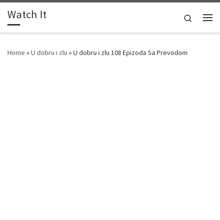
Watch It
Skip to content
Search
Me
Home
»
U dobru i zlu
»
U dobru i zlu 108 Epizoda Sa Prevodom