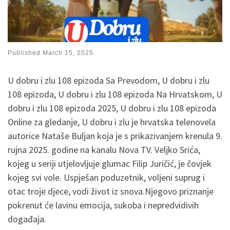
Published
March 15, 2025
U dobru i zlu 108 epizoda Sa Prevodom, U dobru i zlu
108 epizoda, U dobru i zlu 108 epizoda Na Hrvatskom, U
dobru i zlu 108 epizoda 2025, U dobru i zlu 108 epizoda
Online za gledanje, U dobru i zlu je hrvatska telenovela
autorice Nataše Buljan koja je s prikazivanjem krenula 9.
rujna 2025. godine na kanalu Nova TV. Veljko Srića,
kojeg u seriji utjelovljuje glumac Filip Juričić, je čovjek
kojeg svi vole. Uspješan poduzetnik, voljeni suprug i
otac troje djece, vodi život iz snova.Njegovo priznanje
pokrenut će lavinu emocija, sukoba i nepredvidivih
događaja.