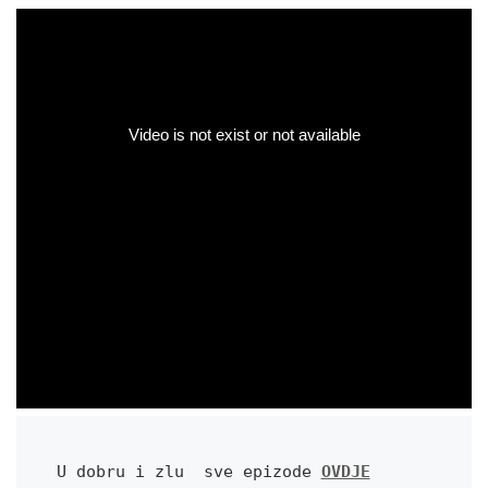
U dobru i zlu  sve epizode 
OVDJE