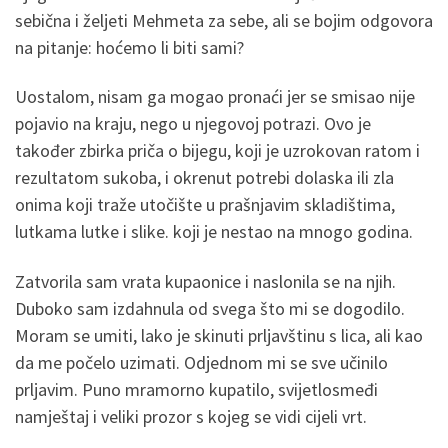
sebična i željeti Mehmeta za sebe, ali se bojim odgovora
na pitanje: hoćemo li biti sami?
Uostalom, nisam ga mogao pronaći jer se smisao nije
pojavio na kraju, nego u njegovoj potrazi. Ovo je
također zbirka priča o bijegu, koji je uzrokovan ratom i
rezultatom sukoba, i okrenut potrebi dolaska ili zla
onima koji traže utočište u prašnjavim skladištima,
lutkama lutke i slike. koji je nestao na mnogo godina.
Zatvorila sam vrata kupaonice i naslonila se na njih.
Duboko sam izdahnula od svega što mi se dogodilo.
Moram se umiti, lako je skinuti prljavštinu s lica, ali kao
da me počelo uzimati. Odjednom mi se sve učinilo
prljavim. Puno mramorno kupatilo, svijetlosmeđi
namještaj i veliki prozor s kojeg se vidi cijeli vrt.