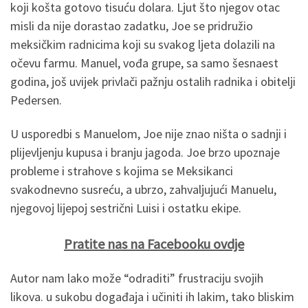
koji košta gotovo tisuću dolara. Ljut što njegov otac
misli da nije dorastao zadatku, Joe se pridružio
meksičkim radnicima koji su svakog ljeta dolazili na
očevu farmu. Manuel, vođa grupe, sa samo šesnaest
godina, još uvijek privlači pažnju ostalih radnika i obitelji
Pedersen.
U usporedbi s Manuelom, Joe nije znao ništa o sadnji i
plijevljenju kupusa i branju jagoda. Joe brzo upoznaje
probleme i strahove s kojima se Meksikanci
svakodnevno susreću, a ubrzo, zahvaljujući Manuelu,
njegovoj lijepoj sestrični Luisi i ostatku ekipe.
Pratite nas na Facebooku ovdje
Autor nam lako može “odraditi” frustraciju svojih
likova. u sukobu događaja i učiniti ih lakim, tako bliskim