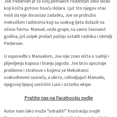
Joe Pedersen je za svoj petnaesti rođendan želio bicikl
koji košta gotovo tisuću dolara. Ljut što njegov otac
misli da nije dorastao zadatku, Joe se pridružio
meksičkim radnicima koji su svakog ljeta dolazili na
očevu farmu. Manuel, vođa grupe, sa samo šesnaest
godina, još uvijek privlači pažnju ostalih radnika i obitelji
Pedersen.
U usporedbi s Manuelom, Joe nije znao ništa o sadnji i
plijevljenju kupusa i branju jagoda. Joe brzo upoznaje
probleme i strahove s kojima se Meksikanci
svakodnevno susreću, a ubrzo, zahvaljujući Manuelu,
njegovoj lijepoj sestrični Luisi i ostatku ekipe.
Pratite nas na Facebooku ovdje
Autor nam lako može “odraditi” frustraciju svojih