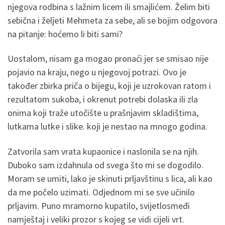
njegova rodbina s lažnim licem ili smajlićem. Želim biti
sebična i željeti Mehmeta za sebe, ali se bojim odgovora
na pitanje: hoćemo li biti sami?
Uostalom, nisam ga mogao pronaći jer se smisao nije
pojavio na kraju, nego u njegovoj potrazi. Ovo je
također zbirka priča o bijegu, koji je uzrokovan ratom i
rezultatom sukoba, i okrenut potrebi dolaska ili zla
onima koji traže utočište u prašnjavim skladištima,
lutkama lutke i slike. koji je nestao na mnogo godina.
Zatvorila sam vrata kupaonice i naslonila se na njih.
Duboko sam izdahnula od svega što mi se dogodilo.
Moram se umiti, lako je skinuti prljavštinu s lica, ali kao
da me počelo uzimati. Odjednom mi se sve učinilo
prljavim. Puno mramorno kupatilo, svijetlosmeđi
namještaj i veliki prozor s kojeg se vidi cijeli vrt.