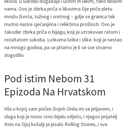
likova. u sukobu događaja i učiniti ih lakim, tako bliskim
nama. Ovo je zbirka priča o likovima čije priče pletu
mrežu života, tužnog i sretnog – gdje se granica tek
mutno nazire sjećanjima i reliktima prošlosti. Ovo je
također zbirka priča o bijegu, koji je uzrokovan ratom i
rezultatom sukoba. Lutkama lutke i slike. koji je nestao
na mnogo godina, pa se pitamo je li se sve stvarno
dogodilo.
Pod istim Nebom 31
Epizoda Na Hrvatskom
Vila u kojoj sam počeo živjeti činila mi se prljavom, i
sluga koji je nosio crno-bijelu odjeću, i njegov prijatelj
Ates na čijoj košulji je pisalo Rolling Stones, i sva