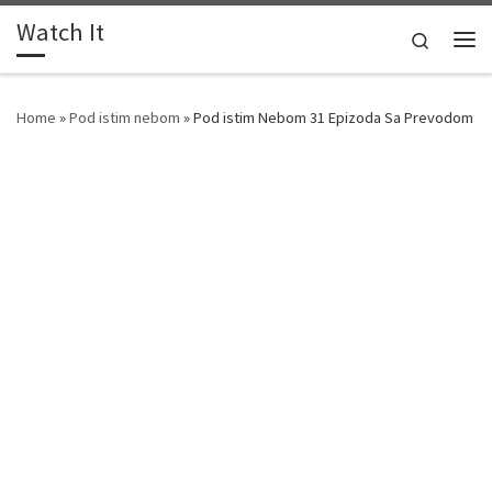
Watch It
Skip to content
Search
Me
Home
»
Pod istim nebom
»
Pod istim Nebom 31 Epizoda Sa Prevodom