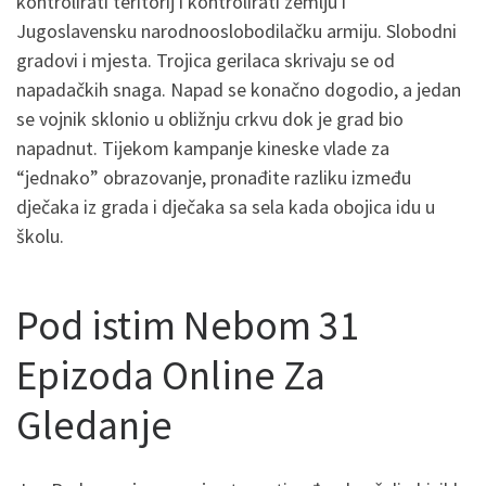
kontrolirati teritorij i kontrolirati zemlju i
Jugoslavensku narodnooslobodilačku armiju. Slobodni
gradovi i mjesta. Trojica gerilaca skrivaju se od
napadačkih snaga. Napad se konačno dogodio, a jedan
se vojnik sklonio u obližnju crkvu dok je grad bio
napadnut. Tijekom kampanje kineske vlade za
“jednako” obrazovanje, pronađite razliku između
dječaka iz grada i dječaka sa sela kada obojica idu u
školu.
Pod istim Nebom 31
Epizoda Online Za
Gledanje