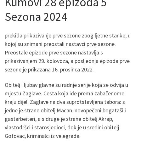
Kumovi 28 epizoda 5
Sezona 2024
prekida prikazivanje prve sezone zbog ljetne stanke, u
kojoj su snimani preostali nastavci prve sezone.
Preostale epizode prve sezone nastavlja s
prikazivanjem 29. kolovoza, a posljednja epizoda prve
sezone je prikazana 16. prosinca 2022.
Obitelj i ljubav glavne su radnje serije koja se odvija u
mjestu Zaglave. Cesta koja ide prema zabačenome
kraju dijeli Zaglave na dva suprotstavljena tabora: s
jedne je strane obitelj Macan, novopečeni bogataši i
gastarbeiteri, a s druge je strane obitelj Akrap,
vlastodršci i starosjedioci, dok je u sredini obitelj
Gotovac, kriminalci iz velegrada.