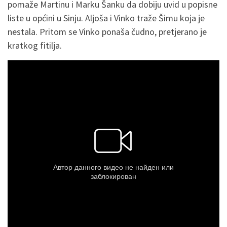
pomaže Martinu i Marku Šanku da dobiju uvid u popisne
liste u općini u Sinju. Aljoša i Vinko traže Šimu koja je
nestala. Pritom se Vinko ponaša čudno, pretjerano je
kratkog fitilja.