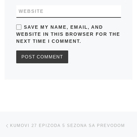
WEBSITE
SAVE MY NAME, EMAIL, AND
WEBSITE IN THIS BROWSER FOR THE
NEXT TIME I COMMENT.
Post navigation
Previous post
KUMOVI 27 EPIZODA 5 SEZONA SA PREVODOM