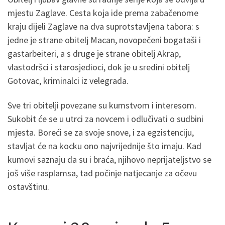
mjestu Zaglave. Cesta koja ide prema zabačenome
kraju dijeli Zaglave na dva suprotstavljena tabora: s
jedne je strane obitelj Macan, novopečeni bogataši i
gastarbeiteri, a s druge je strane obitelj Akrap,
vlastodršci i starosjedioci, dok je u sredini obitelj
Gotovac, kriminalci iz velegrada.
Sve tri obitelji povezane su kumstvom i interesom.
Sukobit će se u utrci za novcem i odlučivati o sudbini
mjesta. Boreći se za svoje snove, i za egzistenciju,
stavljat će na kocku ono najvrijednije što imaju. Kad
kumovi saznaju da su i braća, njihovo neprijateljstvo se
još više rasplamsa, tad počinje natjecanje za očevu
ostavštinu.