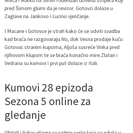
Milica i Marko na Šimin rođendan dovedu stripera koji
pred Šimom glumi da je revizor. Gotovci dolaze u
Zaglave na Jankovo i Lucino vjenčanje.
I Macane i Gotovce je strah kako će se odviti svadba
kad braća ne razgovaraju.No, dok Vesna prodaje kuću
Gotovac stranim kupcima, Aljoša susreće Vinka pred
njihovom klupom te se braća konačno mire.Zlatan i
Vedrana su kumovi i prvi put dolaze iz Itali.
Kumovi 28 epizoda
Sezona 5 online za
gledanje
Obitelj i ljubav glavne su radnje serije koja se odvija u