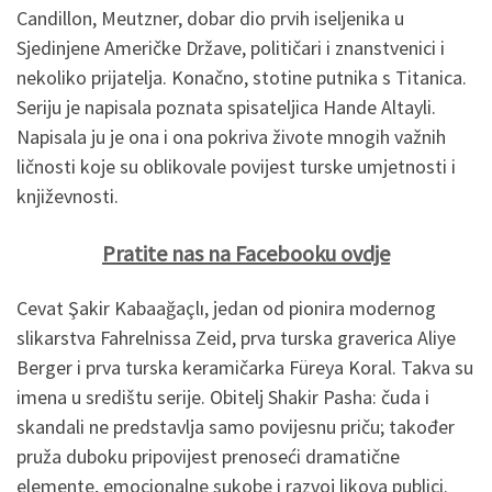
Candillon, Meutzner, dobar dio prvih iseljenika u
Sjedinjene Američke Države, političari i znanstvenici i
nekoliko prijatelja. Konačno, stotine putnika s Titanica.
Seriju je napisala poznata spisateljica Hande Altayli.
Napisala ju je ona i ona pokriva živote mnogih važnih
ličnosti koje su oblikovale povijest turske umjetnosti i
književnosti.
Pratite nas na Facebooku ovdje
Cevat Şakir Kabaağaçlı, jedan od pionira modernog
slikarstva Fahrelnissa Zeid, prva turska graverica Aliye
Berger i prva turska keramičarka Füreya Koral. Takva su
imena u središtu serije. Obitelj Shakir Pasha: čuda i
skandali ne predstavlja samo povijesnu priču; također
pruža duboku pripovijest prenoseći dramatične
elemente, emocionalne sukobe i razvoj likova publici.