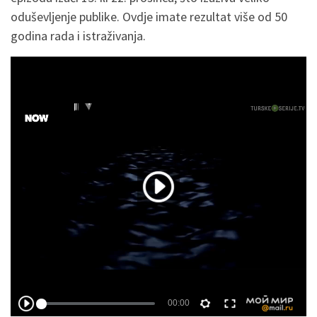
oduševljenje publike. Ovdje imate rezultat više od 50
godina rada i istraživanja.