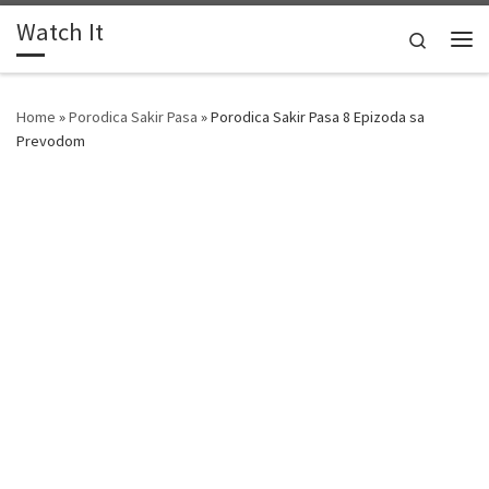
Watch It
Skip to content
Search
Me
Home
»
Porodica Sakir Pasa
»
Porodica Sakir Pasa 8 Epizoda sa
Prevodom