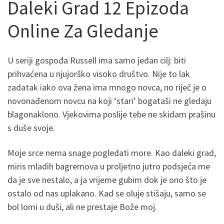
Daleki Grad 12 Epizoda
Online Za Gledanje
U seriji gospođa Russell ima samo jedan cilj: biti
prihvaćena u njujorško visoko društvo. Nije to lak
zadatak iako ova žena ima mnogo novca, no riječ je o
novonađenom novcu na koji ‘stari’ bogataši ne gledaju
blagonaklono. Vjekovima poslije tebe ne skidam prašinu
s duše svoje.
Moje srce nema snage pogledati more. Kao daleki grad,
miris mladih bagremova u proljetno jutro podsjeća me
da je sve nestalo, a ja vrijeme gubim dok je ono što je
ostalo od nas uplakano. Kad se oluje stišaju, samo se
bol lomi u duši, ali ne prestaje Bože moj.