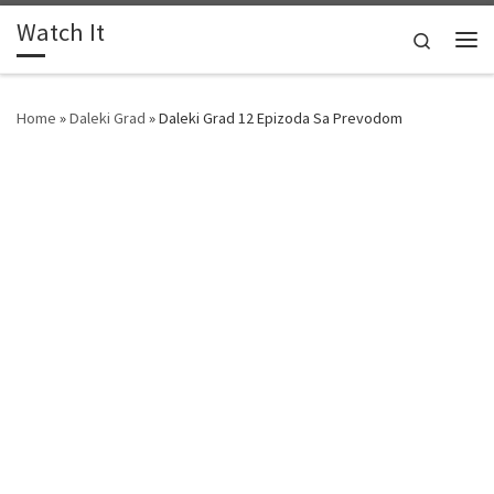
Watch It
Skip to content
Search
Me
Home
»
Daleki Grad
»
Daleki Grad 12 Epizoda Sa Prevodom