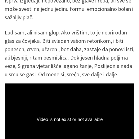
Isprva izgledaju nepovezano, bez glave i repa, ali sve se
može svesti na jednu jedinu formu: emocionalno bolan i
sažaljiv plač.
Lud sam, ali nisam glup. Ako vrištim, to je neprirodan
glas za čovjeka. Biti svladan vašom retorikom, i biti
ponesen, crven, užaren , bez daha, zastaje da ponovi isti,
ali bjesniji, ritam besmislica. Dok jesen hladna poljima
veze, S grana vjetar lišće lagano žanje, Poslijednja nada
u srcu se gasi. Od mene si, srećo, sve dalje i dalje.