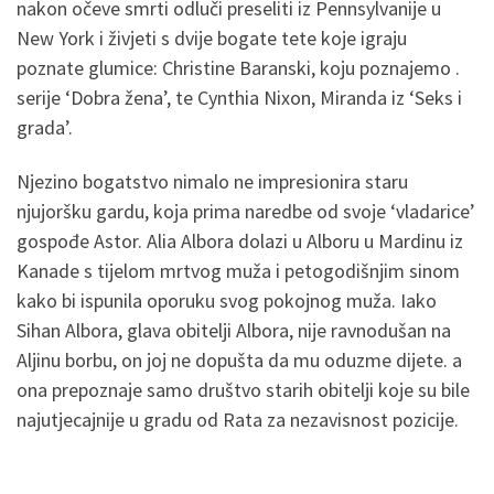
nakon očeve smrti odluči preseliti iz Pennsylvanije u
New York i živjeti s dvije bogate tete koje igraju
poznate glumice: Christine Baranski, koju poznajemo .
serije ‘Dobra žena’, te Cynthia Nixon, Miranda iz ‘Seks i
grada’.
Njezino bogatstvo nimalo ne impresionira staru
njujoršku gardu, koja prima naredbe od svoje ‘vladarice’
gospođe Astor. Alia Albora dolazi u Alboru u Mardinu iz
Kanade s tijelom mrtvog muža i petogodišnjim sinom
kako bi ispunila oporuku svog pokojnog muža. Iako
Sihan Albora, glava obitelji Albora, nije ravnodušan na
Aljinu borbu, on joj ne dopušta da mu oduzme dijete. a
ona prepoznaje samo društvo starih obitelji koje su bile
najutjecajnije u gradu od Rata za nezavisnost pozicije.