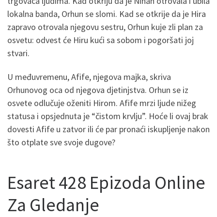
trgovaca ljudima. Kad otkriju da je Nihan otrovala i ubila
lokalna banda, Orhun se slomi. Kad se otkrije da je Hira
zapravo otrovala njegovu sestru, Orhun kuje zli plan za
osvetu: odvest će Hiru kući sa sobom i pogoršati joj
stvari.
U međuvremenu, Afife, njegova majka, skriva
Orhunovog oca od njegova djetinjstva. Orhun se iz
osvete odlučuje oženiti Hirom. Afife mrzi ljude nižeg
statusa i opsjednuta je “čistom krvlju”. Hoće li ovaj brak
dovesti Afife u zatvor ili će par pronaći iskupljenje nakon
što otplate sve svoje dugove?
Esaret 428 Epizoda Online
Za Gledanje