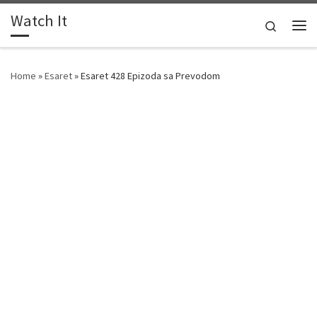
Watch It
Skip to content
Search
Me
Home
»
Esaret
»
Esaret 428 Epizoda sa Prevodom