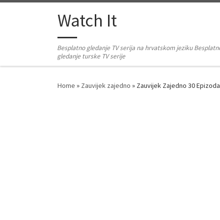
Skip to content
Watch It
Besplatno gledanje TV serija na hrvatskom jeziku Besplatn
gledanje turske TV serije
Home
»
Zauvijek zajedno
»
Zauvijek Zajedno 30 Epizod