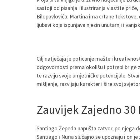
sastoji od pisanja i ilustriranja vlastite prič
Bilopavlovića. Martina ima crtane tekstove, d
ljubavi koja ispunjava njezin unutarnji i vanjski
Cilj natječaja je poticanje mašte i kreativnost
odgovornosti prema okolišu i potrebi brige za
te razviju svoje umjetničke potencijale. Stva
mišljenje, razvijaju karakter i šire svoj svjeto
Zauvijek Zajedno 30 
Santiago Zepeda napušta zatvor, po njega dol
Santiago i Nuria slučajno se upoznaju i on j