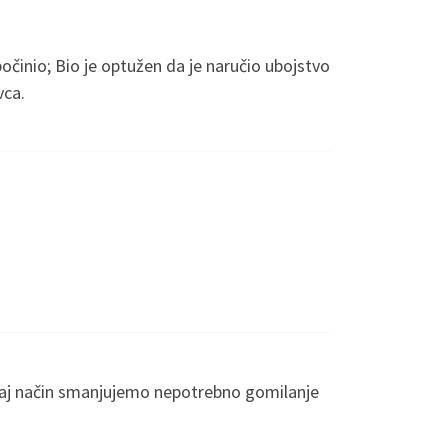
počinio; Bio je optužen da je naručio ubojstvo
vca.
a taj način smanjujemo nepotrebno gomilanje