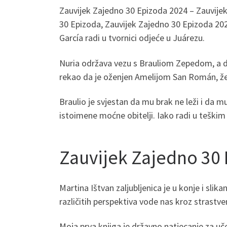
Zauvijek Zajedno 30 Epizoda 2024 – Zauvije
30 Epizoda, Zauvijek Zajedno 30 Epizoda 202
García radi u tvornici odjeće u Juárezu.
Nuria održava vezu s Brauliom Zepedom, a da 
rekao da je oženjen Amelijom San Román, žen
Braulio je svjestan da mu brak ne leži i da mu
istoimene moćne obitelji. Iako radi u teškim
Zauvijek Zajedno 30
Martina Ištvan zaljubljenica je u konje i slikan
različitih perspektiva vode nas kroz strastve
Moja prva knjiga je državno natjecanje za uč