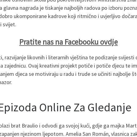
e, a glavna nagrada je tiskanje najboljih radova po izboru pozna
obro ukomponirane kadrove koji ritmično i uvjerljivo dočaravaj
 svijet.
Pratite nas na Facebooku ovdje
i, razvijanje likovnih i literarnih vještina te podizanje svijest
 zajednicu. Ovaj kreativni projekt potiče i potiče djecu te im
ranjem djeca se motiviraju u radu i trude se učiniti najbolje
nazor.
Epizoda Online Za Gledanje
azi brat Braulio i odvodi ga svojoj kući, gdje ga majka Marta
e zapanjen njezinom ljepotom. Amelia San Román, vlasnica zak