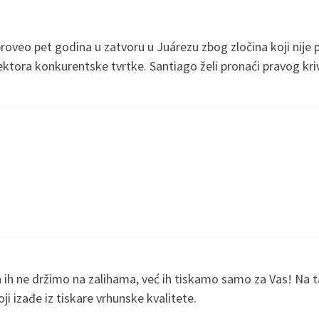
proveo pet godina u zatvoru u Juárezu zbog zločina koji nije 
rektora konkurentske tvrtke. Santiago želi pronaći pravog kri
 da ih ne držimo na zalihama, već ih tiskamo samo za Vas! N
i izađe iz tiskare vrhunske kvalitete.