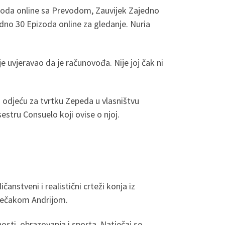
zoda online sa Prevodom, Zauvijek Zajedno
dno 30 Epizoda online za gledanje. Nuria
 uvjeravao da je računovođa. Nije joj čak ni
odi odjeću za tvrtku Zepeda u vlasništvu
estru Consuelo koji ovise o njoj.
ičanstveni i realistični crteži konja iz
 dječakom Andrijom.
sti, obrazovanja i sporta. Natječaj se