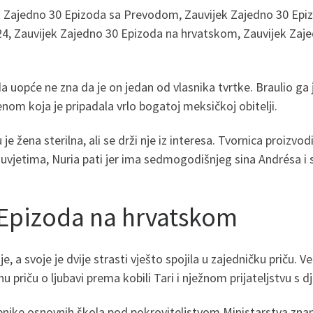
k Zajedno 30 Epizoda sa Prevodom, Zauvijek Zajedno 30 Epi
4, Zauvijek Zajedno 30 Epizoda na hrvatskom, Zauvijek Zaje
uopće ne zna da je on jedan od vlasnika tvrtke. Braulio ga je
om koja je pripadala vrlo bogatoj meksičkoj obitelji.
 je žena sterilna, ali se drži nje iz interesa. Tvornica proizv
 uvjetima, Nuria pati jer ima sedmogodišnjeg sina Andrésa i s
 Epizoda na hrvatskom
je, a svoje je dvije strasti vješto spojila u zajedničku priču. Vel
nu priču o ljubavi prema kobili Tari i nježnom prijateljstvu s
enike osnovnih škola pod pokroviteljstvom Ministarstva znano