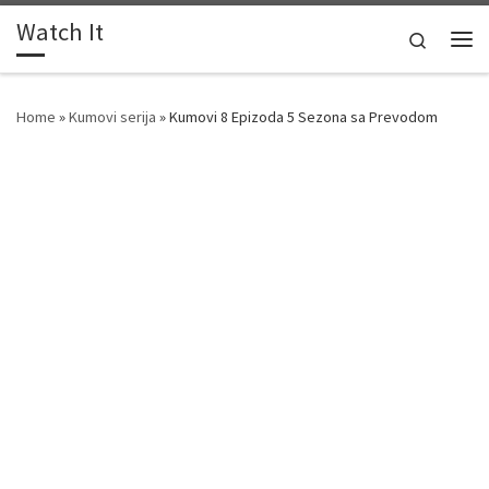
Watch It
Skip to content
Search
Me
Home
»
Kumovi serija
»
Kumovi 8 Epizoda 5 Sezona sa Prevodom