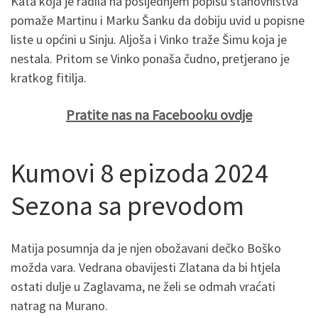
Kata koja je radila na posljednjem popisu stanovništva
pomaže Martinu i Marku Šanku da dobiju uvid u popisne
liste u općini u Sinju. Aljoša i Vinko traže Šimu koja je
nestala. Pritom se Vinko ponaša čudno, pretjerano je
kratkog fitilja.
Pratite nas na Facebooku ovdje
Kumovi 8 epizoda 2024
Sezona sa prevodom
Matija posumnja da je njen obožavani dečko Boško
možda vara. Vedrana obavijesti Zlatana da bi htjela
ostati dulje u Zaglavama, ne želi se odmah vraćati
natrag na Murano.