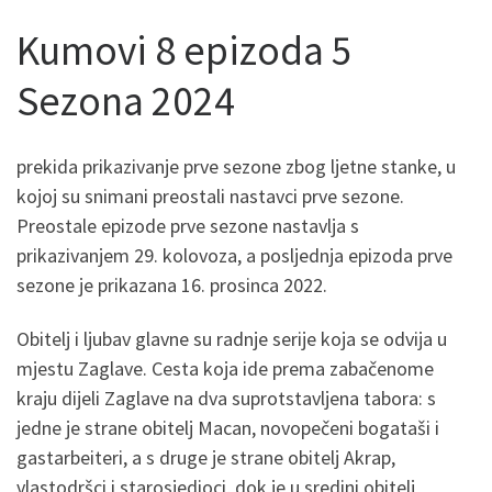
Kumovi 8 epizoda 5
Sezona 2024
prekida prikazivanje prve sezone zbog ljetne stanke, u
kojoj su snimani preostali nastavci prve sezone.
Preostale epizode prve sezone nastavlja s
prikazivanjem 29. kolovoza, a posljednja epizoda prve
sezone je prikazana 16. prosinca 2022.
Obitelj i ljubav glavne su radnje serije koja se odvija u
mjestu Zaglave. Cesta koja ide prema zabačenome
kraju dijeli Zaglave na dva suprotstavljena tabora: s
jedne je strane obitelj Macan, novopečeni bogataši i
gastarbeiteri, a s druge je strane obitelj Akrap,
vlastodršci i starosjedioci, dok je u sredini obitelj