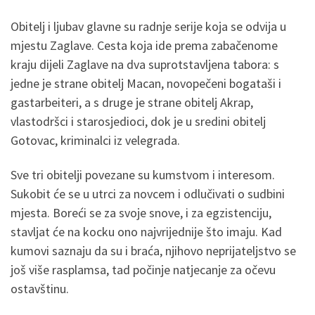
Obitelj i ljubav glavne su radnje serije koja se odvija u
mjestu Zaglave. Cesta koja ide prema zabačenome
kraju dijeli Zaglave na dva suprotstavljena tabora: s
jedne je strane obitelj Macan, novopečeni bogataši i
gastarbeiteri, a s druge je strane obitelj Akrap,
vlastodršci i starosjedioci, dok je u sredini obitelj
Gotovac, kriminalci iz velegrada.
Sve tri obitelji povezane su kumstvom i interesom.
Sukobit će se u utrci za novcem i odlučivati o sudbini
mjesta. Boreći se za svoje snove, i za egzistenciju,
stavljat će na kocku ono najvrijednije što imaju. Kad
kumovi saznaju da su i braća, njihovo neprijateljstvo se
još više rasplamsa, tad počinje natjecanje za očevu
ostavštinu.